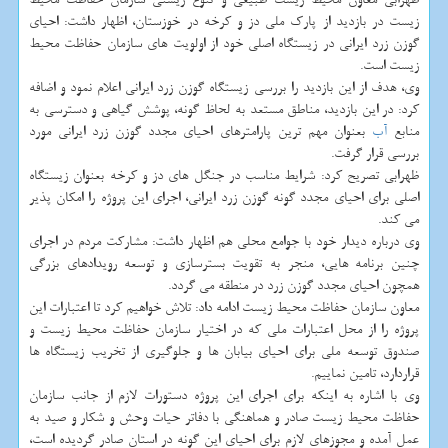
زیست در بازدید از پارك ملی دز و كرخه در خوزستان، اظهار داشت: احیای
گوزن زرد ایرانی در زیستگاه اصلی خود از اولویت های سازمان حفاظت محیط
زیست است.
وی، هدف از این بازدید را بررسی زیستگاه گوزن زرد ایرانی اعلام نمود و اضافه
كرد: در این بازدید، مناطق مستعد به لحاظ گونه، پوشش گیاهی و دسترسی به
منابع
آب
بعنوان مهم ترین پارامترهای احیای مجدد گوزن زرد ایرانی مورد
بررسی قرار گرفت.
ظهرابی تصریح كرد: شرایط مناسب در جنگل های دز و كرخه بعنوان زیستگاه
اصلی برای احیای مجدد گونه گوزن زرد ایرانی، اجرای این پروژه را امكان پذیر
می كند.
وی درباره دیدار خود با جوامع محلی هم اظهار داشت: مشاركت مردم در اجرای
چنین برنامه هایی، منجر به تقویت بسترسازی و توسعه رویدادهای بزرگی
همچون احیای مجدد گوزن زرد در منطقه می گردد.
معاون سازمان حفاظت محیط زیست ادامه داد: تلاش خواهیم كرد تا اعتبارات این
پروژه را از محل اعتبارات ملی كه در اختیار سازمان حفاظت محیط زیست و
صندوق توسعه ملی برای احیای بیابان ها و جلوگیری از تخریب زیستگاه ها
قراردارد، تامین نماییم.
وی با اشاره به اینكه برای اجرای این پروژه دستورات لازم از جانب سازمان
حفاظت محیط زیست صادر و هماهنگی با دفاتر حیات وحش و شكار و صید به
عمل آمده و مجوزهای لازم برای احیای این گونه در استان صادر گردیده است،