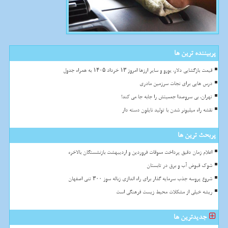
پربیننده ترین ها
قیمت بازگشایی دلار، یورو و سایر ارزها امروز ۱۳ خرداد ۱۴۰۵ به همراه جدول
درس هایی برای نجات سرزمین مادری
تهران، بی سروصدا جمعیتش را جابه جا می کند!
نقشه راه میلیونر شدن با تولید نایلون دسته دار
پربحث ترین ها
اعلام زمان دقیق پرداخت معوقات فروردین و اردیبهشت بازنشستگان بالاخره
شوک قبوض آب و برق در تابستان
شروع پروسه جذب سرمایه گذار برای راه اندازی زباله سوز ۳۰۰ تنی اصفهان
ریشه خیلی از مشکلات محیط زیست فرهنگی است
جدیدترین ها