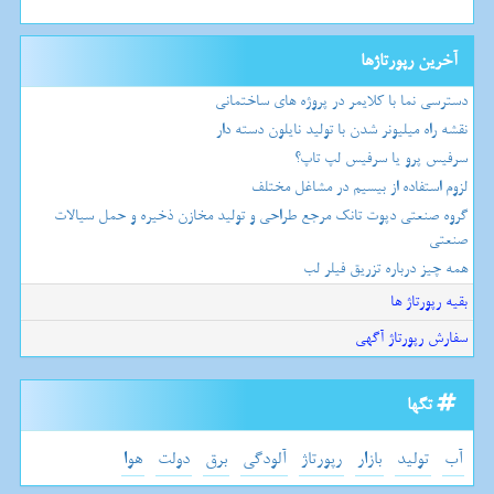
آخرین رپورتاژها
دسترسی نما با کلایمر در پروژه های ساختمانی
نقشه راه میلیونر شدن با تولید نایلون دسته دار
سرفیس پرو یا سرفیس لپ تاپ؟
لزوم استفاده از بیسیم در مشاغل مختلف
گروه صنعتی دپوت تانک مرجع طراحی و تولید مخازن ذخیره و حمل سیالات
صنعتی
همه چیز درباره تزریق فیلر لب
بقیه رپورتاژ ها
سفارش رپورتاژ آگهی
تگها
آب
تولید
بازار
رپورتاژ
آلودگی
برق
دولت
هوا