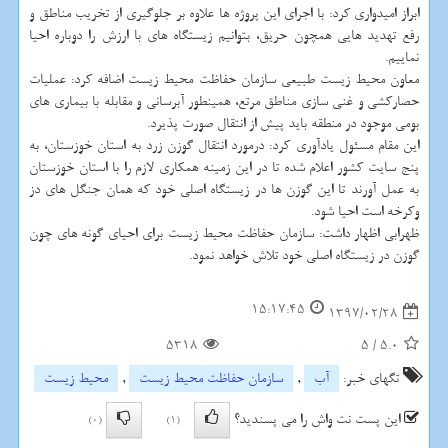
ابراز امیدواری كرد: با اجرای این پروژه ها علاوه بر جلوگیری از تخریب مناطق و
رفع تهدید هایی همچون حریق، بتوانیم زیستگاه های با ارزش را دوباره احیا
نماییم.
معاون محیط زیست طبیعی سازمان حفاظت محیط زیست اضافه كرد: عملیات
حصاركشی و غنی سازی مناطق مرتع، همینطور آبرسانی و مقابله با بیماری های
بومی موجود در منطقه باید پیش از انتقال صورت پذیرد.
این مقام مسئول یادآوری كرد: درمورد انتقال گوزن زرد به استان خوزستان، به
پنج سایت كشور اعلام شده تا در این زمینه همكاری لازم را با استان خوزستان
به عمل آورند تا این گوزن ها در زیستگاه اصلی خود كه همان جنگل های دز
وكرخه است احیا شود.
ظهرابی اظهار داشت: سازمان حفاظت محیط زیست برای احیای گونه های چون
گوزن در زیستگاه اصلی خود تلاش خواهد نمود.
15:17:45
1397/02/28
5318
5
/
5.0
تگهای خبر:
آب
,
سازمان حفاظت محیط زیست
,
محیط زیست
این پست نت واش را می پسندید؟
(0)
(1)