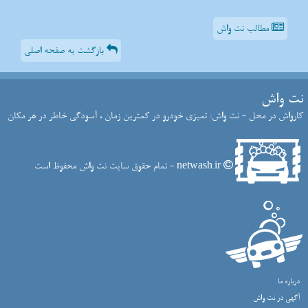
مطالب نت واش
بازگشت به صفحه اصلی
نت واش
کارواش در محل - نت واش: تمیزی خودرو در کمترین زمان ، آسودگی خاطر در هر مکان
netwash.ir - تمام حقوق سایت نت واش محفوظ است
درباره ما
آگهی در نت واش