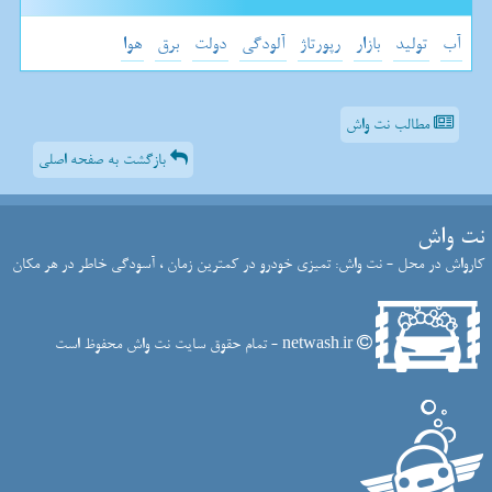
آب
تولید
بازار
رپورتاژ
آلودگی
دولت
برق
هوا
مطالب نت واش
بازگشت به صفحه اصلی
نت واش
کارواش در محل - نت واش: تمیزی خودرو در کمترین زمان ، آسودگی خاطر در هر مکان
netwash.ir - تمام حقوق سایت نت واش محفوظ است