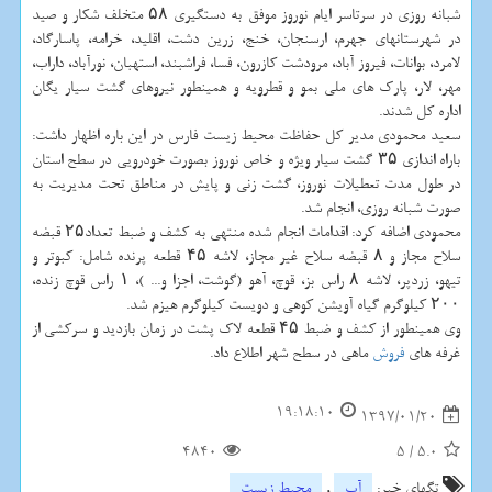
شبانه روزی در سرتاسر ایام نوروز موفق به دستگیری ۵۸ متخلف شكار و صید
در شهرستانهای جهرم، ارسنجان، خنج، زرین دشت، اقلید، خرامه، پاسارگاد،
لامرد، بوانات، فیروز آباد، مرودشت كازرون، فسا، فراشبند، استهبان، نورآباد، داراب،
مهر، لار، پارك های ملی بمو و قطرویه و همینطور نیروهای گشت سیار یگان
اداره كل شدند.
سعید محمودی مدیر كل حفاظت محیط زیست فارس در این باره اظهار داشت:
باراه اندازی ۳۵ گشت سیار ویژه و خاص نوروز بصورت خودرویی در سطح استان
در طول مدت تعطیلات نوروز، گشت زنی و پایش در مناطق تحت مدیریت به
صورت شبانه روزی، انجام شد.
محمودی اضافه كرد: اقدامات انجام شده منتهی به كشف و ضبط تعداد۲۵ قبضه
سلاح مجاز و ۸ قبضه سلاح غیر مجاز، لاشه ۴۵ قطعه پرنده شامل: كبوتر و
تیهو، زردپر، لاشه ۸ راس بز، قوچ، آهو (گوشت، اجزا و... )، ۱ راس قوچ زنده،
۲۰۰ كیلوگرم گیاه آویشن كوهی و دویست كیلوگرم هیزم شد.
وی همینطور از كشف و ضبط ۴۵ قطعه لاك پشت در زمان بازدید و سركشی از
غرفه های
فروش
ماهی در سطح شهر اطلاع داد.
19:18:10
1397/01/20
4840
5
/
5.0
تگهای خبر:
آب
,
محیط زیست