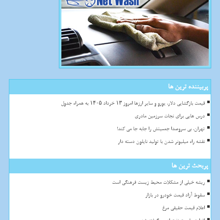
پربیننده ترین ها
قیمت بازگشایی دلار، یورو و سایر ارزها امروز ۱۳ خرداد ۱۴۰۵ به همراه جدول
درس هایی برای نجات سرزمین مادری
تهران، بی سروصدا جمعیتش را جابه جا می کند!
نقشه راه میلیونر شدن با تولید نایلون دسته دار
پربحث ترین ها
ریشه خیلی از مشکلات محیط زیست فرهنگی است
سقوط آزاد قیمت خودرو در بازار
اعلام قیمت حقیقی مرغ