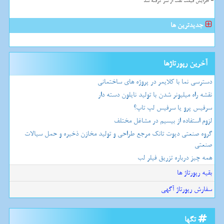
افزایش قیمت نفت از سر گرفته شد
جدیدترین ها
آخرین رپورتاژها
دسترسی نما با کلایمر در پروژه های ساختمانی
نقشه راه میلیونر شدن با تولید نایلون دسته دار
سرفیس پرو یا سرفیس لپ تاپ؟
لزوم استفاده از بیسیم در مشاغل مختلف
گروه صنعتی دپوت تانک مرجع طراحی و تولید مخازن ذخیره و حمل سیالات
صنعتی
همه چیز درباره تزریق فیلر لب
بقیه رپورتاژ ها
سفارش رپورتاژ آگهی
تگها