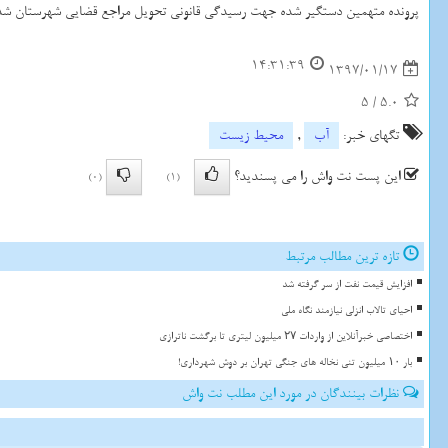
پرونده متهمین دستگیر شده جهت رسیدگی قانونی تحویل مراجع قضایی شهرستان شد
14:31:39
1397/01/17
5
/
5.0
تگهای خبر:
آب
,
محیط زیست
این پست نت واش را می پسندید؟
(0)
(1)
تازه ترین مطالب مرتبط
افزایش قیمت نفت از سر گرفته شد
احیای تالاب انزلی نیازمند نگاه ملی
اختصاصی خبرآنلاین از واردات ۲۷ میلیون لیتری تا برگشت ناترازی
بار ۱۰ میلیون تنی نخاله های جنگی تهران بر دوش شهرداری!
نظرات بینندگان در مورد این مطلب نت واش