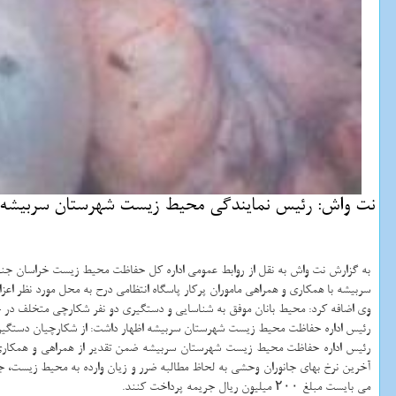
نت واش: رئیس نمایندگی محیط زیست شهرستان سربیشه خ
به گزارش نت واش به نقل از روابط عمومی اداره كل حفاظت محیط زیست خراسان جنو
سربیشه با همكاری و همراهی ماموران پركار پاسگاه انتظامی درح به محل مورد نظر اعزا
وی اضافه كرد: محیط بانان موفق به شناسایی و دستگیری دو نفر شكارچی متخلف در 
رئیس اداره حفاظت محیط زیست شهرستان سربیشه اظهار داشت: از شكارچیان دستگی
رئیس اداره حفاظت محیط زیست شهرستان سربیشه ضمن تقدیر از همراهی و همكاری م
آخرین نرخ بهای جانوران وحشی به لحاظ مطالبه ضرر و زیان وارده به محیط زیست، 
می بایست مبلغ ۲۰۰ میلیون ریال جریمه پرداخت كنند.