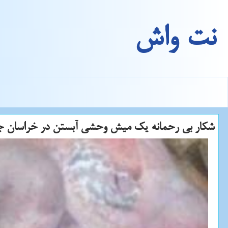
نت واش
شكار بی رحمانه یك میش وحشی آبستن در خراسان ج