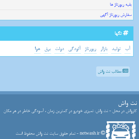
بقیه رپورتاژ ها
سفارش رپورتاژ آگهی
تگها
آب
تولید
بازار
رپورتاژ
آلودگی
دولت
برق
هوا
مطالب نت واش
نت واش
کارواش در محل - نت واش: تمیزی خودرو در کمترین زمان ، آسودگی خاطر در هر مکان
netwash.ir - تمام حقوق سایت نت واش محفوظ است