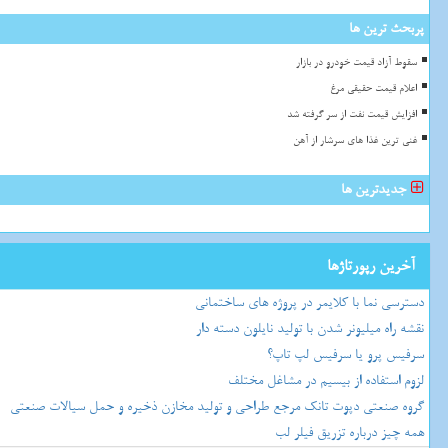
پربحث ترین ها
سقوط آزاد قیمت خودرو در بازار
اعلام قیمت حقیقی مرغ
افزایش قیمت نفت از سر گرفته شد
غنی ترین غذا های سرشار از آهن
جدیدترین ها
آخرین رپورتاژها
دسترسی نما با کلایمر در پروژه های ساختمانی
نقشه راه میلیونر شدن با تولید نایلون دسته دار
سرفیس پرو یا سرفیس لپ تاپ؟
لزوم استفاده از بیسیم در مشاغل مختلف
گروه صنعتی دپوت تانک مرجع طراحی و تولید مخازن ذخیره و حمل سیالات صنعتی
همه چیز درباره تزریق فیلر لب