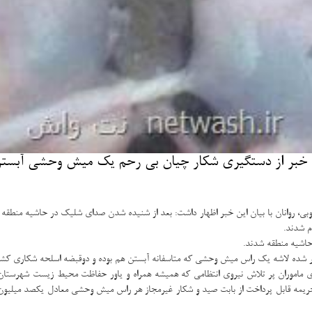
بر از دستگیری شكار چیان بی رحم یك میش وحشی آبستن 
بی، روانان با بیان این خبر اظهار داشت: بعد از شنیده شدن صدای شلیك در حاشیه منطق
م شدند.
حاشیه منطقه شدند.
ر شده لاشه یك راس میش وحشی كه متاسفانه آبستن هم بوده و دوقبضه اسلحه شكاری ك
اموران پر تلاش نیروی انتظامی كه همیشه همراه و یاور حفاظت محیط زیست شهرستان 
جریمه قابل پرداخت از بابت صید و شكار غیرمجاز هر راس میش وحشی معادل یكصد میلیون