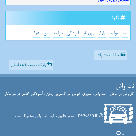
تگها
آب
تولید
بازار
رپورتاژ
آلودگی
دولت
برق
هوا
مطالب نت واش
بازگشت به صفحه اصلی
نت واش
کارواش در محل - نت واش: تمیزی خودرو در کمترین زمان ، آسودگی خاطر در هر مکان
netwash.ir - تمام حقوق سایت نت واش محفوظ است