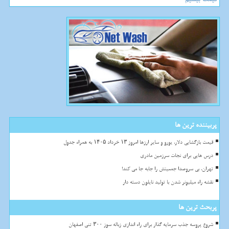
پربیننده ترین ها
قیمت بازگشایی دلار، یورو و سایر ارزها امروز ۱۳ خرداد ۱۴۰۵ به همراه جدول
درس هایی برای نجات سرزمین مادری
تهران، بی سروصدا جمعیتش را جابه جا می کند!
نقشه راه میلیونر شدن با تولید نایلون دسته دار
پربحث ترین ها
شروع پروسه جذب سرمایه گذار برای راه اندازی زباله سوز ۳۰۰ تنی اصفهان