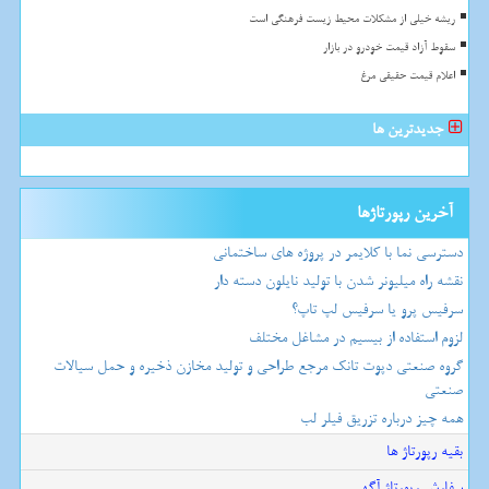
ریشه خیلی از مشکلات محیط زیست فرهنگی است
سقوط آزاد قیمت خودرو در بازار
اعلام قیمت حقیقی مرغ
جدیدترین ها
آخرین رپورتاژها
دسترسی نما با کلایمر در پروژه های ساختمانی
نقشه راه میلیونر شدن با تولید نایلون دسته دار
سرفیس پرو یا سرفیس لپ تاپ؟
لزوم استفاده از بیسیم در مشاغل مختلف
گروه صنعتی دپوت تانک مرجع طراحی و تولید مخازن ذخیره و حمل سیالات
صنعتی
همه چیز درباره تزریق فیلر لب
بقیه رپورتاژ ها
سفارش رپورتاژ آگهی