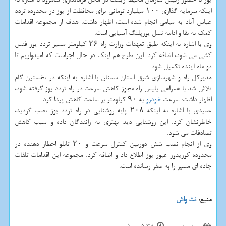
اینکه سرمایه گذاری ۱۰۰ میلیارد تومانی برای محافظت از یوز در محدوده تردد
عباس آباد به میامی انجام شده است، اظهار داشت: هدف از مجموعه اقدامات
کمک به بقا و ادامه نسل یوزپلنگ آسیایی است.
وی با اشاره به اینکه طبق تعهدات وزارت راه ۲۶ کیلومتر مسیر تردد یوز فنس
کشی می شود، اضافه کرد: این طرح هم اینک در حال اجراست که امیدواریم تا
دو ماه آینده تکمیل شود.
مدیرکل راه و شهرسازی شرق استان سمنان با اشاره به اینکه در نخستین گام
تلاش شد با همراهی پلیس راه مجوز کاهش سرعت در راه تردد یوز گرفته شود،
اظهار داشت: سرعت
خودرو
به ۹۰ کیلومتر بر ساعت کاهش پیدا کرد.
عمیدی با اشاره به اینکه ۲۰۸ پایه روشنایی در راه تردد یوز نصب گردید،
خاطرنشان کرد: این روشنایی دید بهتری به رانندگان داده و سبب کاهش
تصادفات می شود.
وی از انجام نصب شش دوربین کنترل سرعت و ۲۰ تابلو اخطار دهنده در
محدوده کوریدور عبور یوز اطلاع داد و اضافه کرد: مجموعه این اقدامات تلفات
جاده ای مسیر را به صفر رسانده است.
منبع:
نت واش