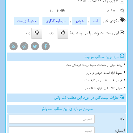
10:05:38
1404/06/12
1004
5
/
5.0
تگهای خبر:
آب
,
خودرو
,
سرمایه گذاری
,
محیط زیست
این پست نت واش را می پسندید؟
(0)
(1)
تازه ترین مطالب مرتبط
ریشه خیلی از مشکلات محیط زیست فرهنگی است
سقوط آزاد قیمت خودرو در بازار
افزایش قیمت نفت از سر گرفته شد
احیای تالاب انزلی نیازمند نگاه ملی
نظرات بینندگان در مورد این مطلب نت واش
نظرتان درباره ی این مطلب نت واش
نام:
ایمیل: