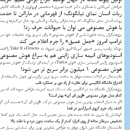
جراحان آمریکایی با همکاری دکتر «نیما نصیری» متخصص اورولوژی از دانشگاه کالیفرنی
ربات انسان نمای تیانگونگ؛ از قهرمانی در ماراتن تا خدم
روبات انسان نمای تیانگونگ که برنده ماراتن رباتیک و انسانی بود حال در انبارها و ب
با هوش مصنوعی می توان با حیوانات حرف زد!
پژوهشگران رشته جانورشناسی از «هوش مصنوعی» برای تسریع روند تحقیقات خود در حو
ترامپ امروز «جعل عمیق» را جرم اعلام می کند
دونالد ترامپ، رییس جمهور آمریکا امروز قانونی معروف به «Take It »Down را امضا خواهد نمود که استفاده از فناوری «جعل عمیق» یا «دیپ فیک» به وسیله هوش مصنوعی را جرم انگاری می کند.
استودیوهای انیمه سازی ژاپنی هم به سراغ هوش مصنوعی 
استودیوی ژاپنی انیمیشن سازی «توئی»(Toei) در آینده ای نزدیک، از «هوش مصنوعی» برای تولید انیمه های خود استفاده می نماید.
هوش مصنوعی 1 میلیون برابر سریع تر می شود!
دانشمندان در ایالات متحده موفق به ساخت سریع ترین ترانزیستور جهان با استفاده ا
اختراع دانشگاه انگلیسی برای نظارت از راه دور بر عملکرد قلب
پژوهشگران دانشگاه بث در انگلیس یک
دستگاه
شبیه کمربند طراحی نموده اند که می ت
کدام مدل هوش مصنوعی «اوپن ای آی» بهتر است؟
اگر به دنبال انتخاب بهترین مدل هوش مصنوعی شرکت «اوپن ای آی» هستید، این گزارش 
کشف یک جرم کروی اسرارآمیز در فضا
کهکشان راه شیری ما، خانه پدیده های بسیار عجیبی است. حال کشف یک جرم کاملا 
تشخیص سرطان مثانه از روی ادرار؛ کمتر از یک ساعت، بدون درد و با دقت بالا
دانشمندان دانشگاه ملی تایوان موفق به طراحی پلتفرمی نوین برای شناسایی بسیار حساس microRNAهای در رابطه با سرطان مثانه در نمونه ادرا