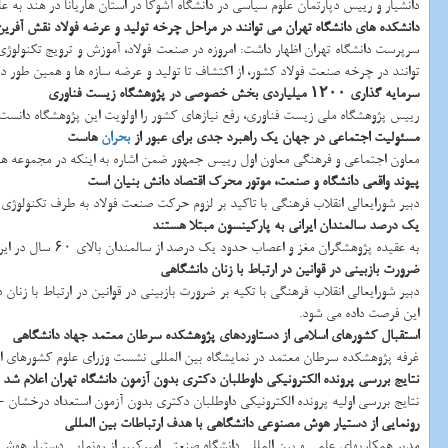
دانشیار و رییس دپارتمان علوم سیاسی در دانشگاه آشوکا در استان هاریانا در هند به
دانشکده های دانشگاه تهران می توانند در مراحل چرخه تولید و عرضه فولاد نقش آفرین
سرپرست دانشگاه تهران اظهار داشت: امروزه در صنعت فولاد، آموزش و ترویج تکنولوژی
توانند در چرخه صنعت فولاد کشور، از اکتشاف تا تولید و عرضه سازه ها و همین طو
سرمایه گذاری ۱۲۰۰ میلیاردی بخش خصوصی در پژوهشگاه زیست فناوری
رییس پژوهشگاه ملی زیست فناوری، رفع نیازهای کشور را اولویت این پژوهشگاه دانست و اظهار داشت: با اقدامات انجام شده 
مسئولیت اجتماعی در جهان یک راهبرد جدی برای عبور از
بحران
هاست
معاون اجتماعی و فرهنگی معاون اول رییس جمهور ضمن اشاره به اینکه در مجموعه های
پیوند واقعی دانشگاه و صنعت، موتور محرک اقتصاد دانش بنیان است
دبیر شورایعالی انقلاب فرهنگی با تاکید بر لزوم حرکت صنعت فولاد به طرف تکنولوژی ها
یک درصد سالمندان ایرانی به پارکینسون مبتلا هستند
به عقیده پژوهشگران مغز و اعصاب حدود یک درصد از سالمندان بالای ۶۰ سال در ایران به بیماری پارکینسون مبتلا هستند و با وجود نبود درمان قطعی برای این بیماری، ورزش و توانبخشی حرکتی نقش مؤثری در پایین آوردن روند ناتوانی دارند.
ضرورت بازبینی در قوانین در ارتباط با زنان دانشگاهی
این فرصت داده می شود.
استقبال کشورهای اسلامی از دستاوردهای پژوهشکده سرطان معتمد جهاد دانشگاهی
غرفه پژوهشکده سرطان معتمد در نمایشگاه بین المللی نشست وزرای علوم کشورهای اسل
نتایج بررسی پرونده الکترونیکی داوطلبان دکتری بدون آزمون دانشگاه تهران اعلام شد
نتایج بررسی اولیه پرونده الکترونیکی داوطلبان دکتری بدون آزمون استعداد درخشان - مرحله دوم سال ۱۴۰۴ دانشگ
رونمایی از دستیار هوش مصنوعی دانشگاهی با هدف ارتباطات بین المللی
مدیر همکاریهای علمی و بین المللی دانشگاه صنعتی امیرکبیر از رونمایی دستیار هوش 