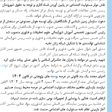
نقش موثر مسئولیت اجتماعی در پایین آوردن فساد اداری و توجه به حقوق شهروندان
رییس بخش مطالعات اجتماعی و توسعه پایدار مرکز تحقیقات راه، مسکن و شهرسازی ب
چارچوبی قانونمند در ارائه گزارشی شفاف و پاسخگو خواهد داشت.
دعوت سازمان زمین شناسی از دانشگاهیان برای توسعه هوش مصنوعی در سنجش از دو
مدیرکل زمین شناسی و اکتشافات معدنی جنوب با دعوت از دانشگاهیان برای همکاری د
رئیس کمیسیون تخصصی آموزش شورایعالی علوم، تحقیقات و فناوری منصوب شد
دکتر حسین سیمایی صراف، وزیر علوم، تحقیقات و فناوری و نایب رییس شورایعالی 
شناسایی توانمندی ها با تشکیل شبکه زنان نخبه
مشاور امور بانوان معاون علمی، فناوری و اقتصاد دانش بنیان رییس جمهور ضمن اشا
استان فارس و ایجاد شبکه ای منسجم میان آنان است.
شهید رئیسی در مواجه با بحران ها، حکمرانی اسلامی را بطور عملی پیاده سازی کرد
وزیر سابق فرهنگ و ارشاد اسلامی به شرایط بحرانی کشور در دوران شروع کار
دولت
س
رئیسی نشد و ایشان باور داشت که ما می توانیم.
احیای مجدد یک بند قانونی در عرصه
بودجه
های پژوهشی در قانون ۱۴۰۴
دبیر شورایعالی عتف از احیای مجدد بند ۳ تبصره ۴ قانون بودجه سال ۱۴۰۴ آگاهی داد و اظهار داشت: بر طبق این قانون، شرکتهای دولتی و بانکها موظف اند ۶۰ درصد از بودجه پژوهشی خودرا به صندوق شورایعالی علوم، تحقیقات و فناوری واریز نمایند.
نیازمند بازسازی مفاهیم مختلف مسئولیت اجتماعی در عرصه محیط زیست هستیم
کارشناس ارشد مسئولیت اجتماعی با بیان اینکه مسئولیت اجتماعی مسأله مهمی است 
ارتقای امنیت غذایی با رونمایی از تجهیزات بومی سازی شده در صنعت لبنیات
در حاشیه سی ودومین نمایشگاه بین المللی صنایع کشاورزی، مواد غذایی، ماشین آلات 
آغاز بازبینی نظام نامه مسئولیت های اجتماعی صنعت نفت