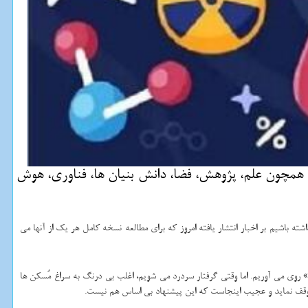
ماه 1404 میزبان اخبار گوناگونی در عرصه هایی همچون علم، پژوهش، فضا، دانش بنیان ها، فناوری، هوش
 باشیم بر اخبار انتشار یافته امروز که برای مطالعه نسخه کامل هر یک از آنها می
» روی می آوریم. اما وقتی گرفتار سردرد می شویم، اغلب بی درنگ به سراغ مُسکن ها
توقف نماید و عجیب اینجاست که این پیشنهاد بی اساس هم نیست.