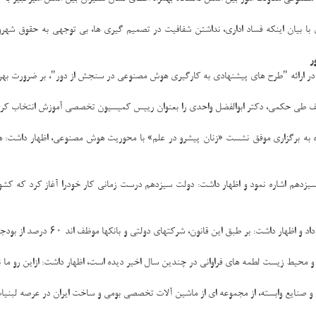
ا بیان اینکه فساد اداری، نداشتن شفافیت در تصمیم گیری ها، بی توجهی به حقوق شهرو
ر
ر ارائه "طرح های پیشنهادی به کارگیری هوش مصنوعی در سنجش از دور"، بر ضرورت بهره ب
عتف طی حکمی، دکتر ابوالفضل واحدی را بعنوان رییس کمیسیون تخصصی آموزش انتخاب کرد
ره به برگزاری موفق نشست «زنان پیشرو در علم» با محوریت هوش مصنوعی، اظهار داشت: هدف
یزدهم اشاره نمود و اظهار داشت: دولت سیزدهم درست زمانی کار خودرا آغاز کرد که کشور 
و محیط زیست لطمه های فراوانی در چندین سال اخیر دیده است، اظهار داشت: ازاین رو م
و صنایع وابسته، از مجموعه ای از ماشین آلات تخصصی بومی و ساخت ایران در عرصه لبنیات