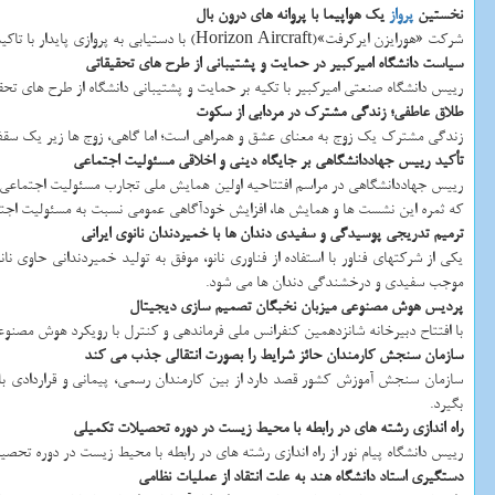
نخستین
پرواز
یک هواپیما با پروانه های درون بال
شرکت «هورایزن ایرکرفت»(Horizon Aircraft) با دستیابی به پروازی پایدار با تاکید بر بال و با استفاده از طراحی پروانه های درون بال با نمونه اولیه ای معروف به «Cavorite X7» تاریخ ساز شد.
سیاست دانشگاه امیرکبیر در حمایت و پشتیبانی از طرح های تحقیقاتی
رییس دانشگاه صنعتی امیرکبیر با تکیه بر حمایت و پشتیبانی دانشگاه از طرح های تح
طلاق عاطفی؛ زندگی مشترک در مردابی از سکوت
زندگی مشترک یک زوج به معنای عشق و همراهی است؛ اما گاهی، زوج ها زیر یک سقف 
تأکید رییس جهاددانشگاهی بر جایگاه دینی و اخلاقی مسئولیت اجتماعی
رییس جهاددانشگاهی در مراسم افتتاحیه اولین همایش ملی تجارب مسئولیت اجتماعی د
که ثمره این نشست ها و همایش ها، افزایش خودآگاهی عمومی نسبت به مسئولیت اجتم
ترمیم تدریجی پوسیدگی و سفیدی دندان ها با خمیردندان نانوی ایرانی
یکی از شرکتهای فناور با استفاده از فناوری نانو، موفق به تولید خمیردندانی حاوی 
موجب سفیدی و درخشندگی دندان ها می شود.
پردیس هوش مصنوعی میزبان نخبگان تصمیم سازی دیجیتال
با افتتاح دبیرخانه شانزدهمین کنفرانس ملی فرماندهی و کنترل با رویکرد هوش مصنوعی،
سازمان سنجش کارمندان حائز شرایط را بصورت انتقالی جذب می کند
بگیرد.
راه اندازی رشته های در رابطه با محیط زیست در دوره تحصیلات تکمیلی
رییس دانشگاه پیام نور از راه اندازی رشته های در رابطه با محیط زیست در دوره تحصی
دستگیری استاد دانشگاه هند به علت انتقاد از عملیات نظامی