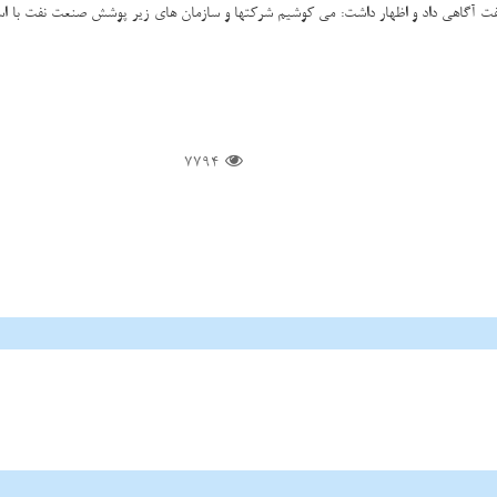
فت آگاهی داد و اظهار داشت: می کوشیم شرکتها و سازمان های زیر پوشش صنعت نفت با است
7794