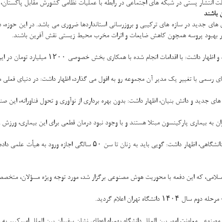
 علت انتشار پستی در شبکه های اجتماعی در رابطه با عملیات نظامی کشورش مقابل پاکستان،
 باشند
 های جدید در سازه های ترکیبی و بروزرسانی استانداردها ضروری می باشد. در این حوزه، د
ر در بهبود پروسه همچون کاهش ضایعات و اثرات مخرب محیط زیستی نقش آفرین باشند.
با همکاری بخش خصوصی ۱۲۰۰ میلیارد تومان در این پژوهشگاه سرمایه در حال انجام می باشد.
 رسمی با تغییر یک مدیر آن مجموعه رو به افول می گذارد، اظهار داشت: در دنیای فعلی 
ی جدید و دانش بنیان، اظهار داشت: بدون بهره برداری از نوآوری و تحول فناورانه، این صنع
دبیر شورایعالی انقلاب فرهنگی با تکیه بر ضرورت بازبینی در قوانین در ارتباط ب
امی، که این دفعه با محوریت هوش مصنوعی برگزار شد، مورد توجه ویژه مسؤلان، متخصصان و
اه تهران اعلام گردید.
مصنوعی معاونت امور بین الملل دانشگاه بهمراه اعطای نشان سفیران بین الملل امیرکبیر ب