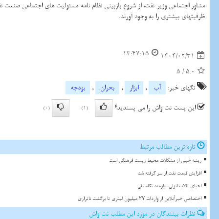
مشاور اجتماعی وزیر نفت، از شروع بازبینی نظام نامه مسئولیت های اجتماعی صنعت ن
ظرفیتهای بیشتری را به وجود آورند.
13:47:15
1404/02/31
5
/
5.0
تگهای خبر:
آب
,
ابزار
,
بحران
,
بودجه
این پست نت واش را می پسندید؟
(0)
(1)
تازه ترین مطالب مرتبط
ریشه خیلی از مشکلات محیط زیست فرهنگی است
افزایش قیمت نفت از سر گرفته شد
احیای تالاب انزلی نیازمند نگاه ملی
اختصاصی خبرآنلاین از واردات ۲۷ میلیون لیتری تا برگشت ناترازی
نظرات بینندگان در مورد این مطلب نت واش