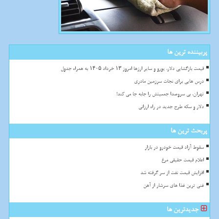
پربیننده ترین ها
قیمت بازگشایی دلار، یورو و سایر ارزها امروز ۱۳ خرداد ۱۴۰۵ به همراه جدول
درس هایی برای نجات سرزمین مادری
تهران، بی سروصدا جمعیتش را جابه جا می کند!
دلار و سکه طرح جدید در راه ارزانی
پربحث ترین ها
سقوط آزاد قیمت خودرو در بازار
اعلام قیمت حقیقی مرغ
افزایش قیمت نفت از سر گرفته شد
غنی ترین غذا های سرشار از آهن
جدیدترین ها