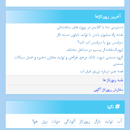
آخرین رپورتاژها
دسترسی نما با کلایمر در پروژه های ساختمانی
نقشه راه میلیونر شدن با تولید نایلون دسته دار
سرفیس پرو یا سرفیس لپ تاپ؟
لزوم استفاده از بیسیم در مشاغل مختلف
گروه صنعتی دپوت تانک مرجع طراحی و تولید مخازن ذخیره و حمل سیالات
صنعتی
همه چیز درباره تزریق فیلر لب
بقیه رپورتاژ ها
سفارش رپورتاژ آگهی
تگها
آب
تولید
بازار
رپورتاژ
آلودگی
دولت
برق
هوا