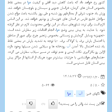
كشور رخ خواهد داد كه باعث كاهش دید افقی و كیفیت
هوا
در بعضی نقاط
بخصوص استان های كرمان، خراسان جنوبی و سیستان و بلوچستان خواهد شد.
وزش باد جنوب شرقی از بعدازظهر روز شنبه و طی روز یكشنبه باعث مواج شدن
سواحل خلیج فارس در استان های خوزستان و بوشهر خواهد شد. بر این اساس
لازم است برای تردد شناورهای سبك در این نواحی محدودیت لازم در نظر گرفته
شود. با عنایت به پیش بینی وضع
هوا
، انجام اقدامات زیر سفارش شده است:
-تجهیزبه وسایل گرمایش و زمستانی بخصوص زنجیر چرخ برای عبور از مناطق
با احتمال بارش برف یا كولاك برف. -با توجه به تشدید بارش در بعضی نقاط
یاد شده احتمال بالا آمدن
آب
رودخانه ها و سیلابی شدن مسیلها وجود دارد،
ازاین رو بكارگیری نكات ایمنی و عدم توقف در مسیر سیلاب سفارش می گردد.
-هشدارهای هواشناسی با جزئیات بیشتردر مورد هریك از استانها از مراكز پیش
بینی استان قابل دسترسی است.
14:18:37
1396/11/30
5064
5
/
5.0
تگهای خبر:
آب
,
هوا
این پست نت واش را می پسندید؟
(0)
(1)