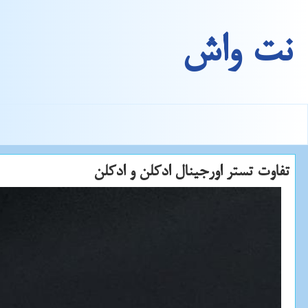
نت واش
تفاوت تستر اورجینال ادكلن و ادكلن