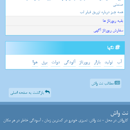
صنعتی
همه چیز درباره تزریق فیلر لب
بقیه رپورتاژ ها
سفارش رپورتاژ آگهی
تگها
آب
تولید
بازار
رپورتاژ
آلودگی
دولت
برق
هوا
مطالب نت واش
بازگشت به صفحه اصلی
نت واش
کارواش در محل - نت واش: تمیزی خودرو در کمترین زمان ، آسودگی خاطر در هر مکان