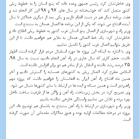
وی خاطرنشان کرد: رئیس جمهور وعده داده که پنج استان را به خطوط ریلی
کشور متصل کند که خوشبختانه در سال های ۹۷ و ۹۸ این کار انجام شد و
هفت برنامه دیگر هم در دست اقدام داریم و یکی بعد از دیگری حداکثر تا سال
آینده افتتاح می شوند که یکی از این برنامه ها اتصال همدان به سنندج است.
وزیر راه و شهرسازی از اتصال پنج استان غرب کشور به خطوط ریلی اطلاع داد و
خاطرنشان کرد: یک خط اتصالی همدان به ملایر هم خواهیم داشت تا از این
طریق بتوانیم اتصال غرب کشور را تکمیل نماییم.
وی با اشاره به اینکه این پروژه ها مورد استقبال مردم قرار گرفته است، اظهار
داشت: حجم کاری که سال جاری در راه آهن انجام دادیم، نسبت به سال ۹۸،
۲۵ درصد رشد داشته و انتقال بار از بنادر هم دو برابر افزایش داشته است.
اسلامی مطرح کرد: اتصال ریلی به کشورهای همسایه را گسترش دادیم و آخر
همین ماه افتتاح راه آهن ایران به افغانستان را خواهیم داشت که پروژه مهم
راهبردی است و همین مساله و ایده ها در ارتباط با سایر کشورها دنبال می شود.
وی تصریح کرد: در بخش زیرساخت راه آهن و واگن ها از ظرفیت ساخت داخل
بهره برده و تلاش می نماییم وابستگی خارجی نداشته باشیم.
وزیر راه و شهرسازی در ارتباط با راه آهن سنندج به باشماق هم توضیح داد: این
پروژه در مرحله مطالعات اولیه بوده و هنوز مذاکرات مقدماتی آن صورت گرفته
است.