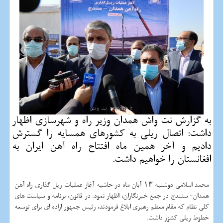
به گزارش نت واش همدان وزیر راه و شهرسازی اظهار
داشت: اتصال ریلی به كشورهای همسایه را گسترش
دادیم و آخر همین ماه افتتاح راه آهن ایران به
افغانستان را خواهیم داشت.
محمد اسلامی دوشنبه ۱۳ آبان ماه در حاشیه آغاز عملیات ریل گذاری راه آهن
همدان- سنندج در جمع خبرنگاران، اظهار نمود: در قانون، برنامه و سیاست های
کلی نظام که مقام معظم رهبری ابلاغ فرمودند، رئیس جمهور اراده ای برای توسعه
خطوط ریلی کشور داشت.