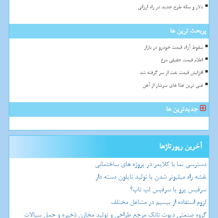
دلار و سکه طرح جدید در راه ارزانی
پربحث ترین ها
سقوط آزاد قیمت خودرو در بازار
اعلام قیمت حقیقی مرغ
افزایش قیمت نفت از سر گرفته شد
غنی ترین غذا های سرشار از آهن
جدیدترین ها
آخرین رپورتاژها
دسترسی نما با کلایمر در پروژه های ساختمانی
نقشه راه میلیونر شدن با تولید نایلون دسته دار
سرفیس پرو یا سرفیس لپ تاپ؟
لزوم استفاده از بیسیم در مشاغل مختلف
گروه صنعتی دپوت تانک مرجع طراحی و تولید مخازن ذخیره و حمل سیالات