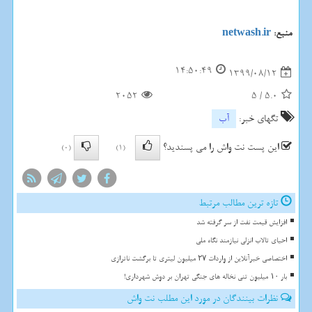
منبع:
netwash.ir
14:50:49
1399/08/12
2052
5
/
5.0
تگهای خبر:
آب
این پست نت واش را می پسندید؟
(0)
(1)
تازه ترین مطالب مرتبط
افزایش قیمت نفت از سر گرفته شد
احیای تالاب انزلی نیازمند نگاه ملی
اختصاصی خبرآنلاین از واردات ۲۷ میلیون لیتری تا برگشت ناترازی
بار ۱۰ میلیون تنی نخاله های جنگی تهران بر دوش شهرداری!
نظرات بینندگان در مورد این مطلب نت واش