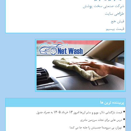
شرکت صنعتی سخت پوشش
طراحی سایت
فیش حج
قیمت بیسیم
پربیننده ترین ها
قیمت بازگشایی دلار، یورو و سایر ارزها امروز ۱۳ خرداد ۱۴۰۵ به همراه جدول
درس هایی برای نجات سرزمین مادری
تهران، بی سروصدا جمعیتش را جابه جا می کند!