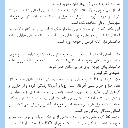
هستند که به علت رنگ پرهایشان مشهور هستند.
امسال هم کلونی بزرگ فلامینگوها به سمت تالاب بین المللی شادگان حرکت
کردند و جوجه آوری بیشتر از ۱۰ هزار و ۵۰۰ قطعه فلامینگو در خورهای
شهرستان آبادان مشاهده شده است.
این مکان که در دوردست ترین نقطه از سکونت انسانی و در کنار تالاب بین
المللی شادگان و خورهای حوزه آبادان قرار دارد، هر ساله میزبان هزاران قطعه
فلامینگو برای لانه گزینی و جوجه آوری است.
دلایل اصلی انتخاب این مکان برای جوجه آوری فلامینگو، شرایط
آب
و هوایی
مناسب و همینطور وجود غذای کافی است که سبب شده هر ساله هزاران قطعه
فلامینگو برای جوجه آوری در این مکان جمع شوند.
خورهای بکر آبادان
فلامینگوها در ۳۱ کشور جهان در دریاچه های کم عمق، باطلاق های جنگل
های حرا و جزایر شنی آفریقا، آسیا، اروپا و آمریکا زندگی کرده و از حلزون و
گیاهان آبی تغذیه و به صورت دست جمعی و در دسته های چند هزارتایی
زندگی می کنند اما کمتر کسی می داند که این پرنده که در شمار پرندگان
حفاظت شده قرار دارد، در منطقه ای از خورهای آبادان و در نزدیکی تالاب بین
المللی شادگان زندگی می کنند.
حدود ۵۵ گونه ماهی شور و انواع مختلفی از پرندگان مهاجر و بومی منطقه در
خورهای آبادان زندگی می کنند. یک سوم از ۳۲۷ هزار هکتار از تالاب بین