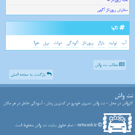
سفارش رپورتاژ آگهی
تگها
آب
تولید
بازار
رپورتاژ
آلودگی
دولت
برق
هوا
مطالب نت واش
بازگشت به صفحه اصلی
نت واش
کارواش در محل - نت واش: تمیزی خودرو در کمترین زمان ، آسودگی خاطر در هر مکان
netwash.ir - تمام حقوق سایت نت واش محفوظ است