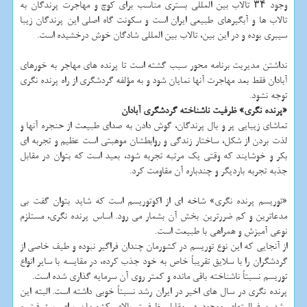
وجود ۳۴ تالاب بین المللی بستری مناسب برای کوچ و مهاجرت پرندگان به
تالاب ها و آبگیرهای طبیعی ایران است و سکونت گاه اصلی این پرندگان زیبا
سیبری بوده و در این بین، تالاب بین المللی شادگان خوش درخشیده است.
نداشتن مدیریت برنامه محور سبب گشته است تا پرنده های مهاجر به خورهای
آبادان فقط بعد مهاجرت آنها نمایان شود و به مؤلفه گردشگری از راه پرنده نگری
توجه نشود.
«پرنده نگری» ظرفیت ناشناخته گردشگری آبادان
تماشای زیبایی پر و بال پرندگان، گوش دادن به صدای طبیعت از حنجره آنها و
لذت بردن از شکل، ساختار زندگی و روابطشان موهبتی است عظیم و تجربه ای
بکر و خوشایند که وقتی یک مرتبه تجربه شود، بعید است که بتوان در مقابل
جذبه تجربه باردیگر و چندباره آن مقاومت کرد.
«توریسم پرنده نگری» شاخه ای از اکوتوریسم است که شاید بتوان گفت بی
مدعاترین و کم ضررترین بخش آن بشمار می رود. اساس پرنده نگری، مستلزم
نوعی آمیزش و همراهی با طبیعت است.
از آنجایی که این نوع توریسم در کشورمان چندان فراگیر نبوده و طیف خاصی از
گردشگران را با سلایق تقریباً خاص به خود جذب کرده، در مقایسه با سایر انواع
توریسم نسبتاً ناشناخته باقی مانده و کمتر روی آن سرمایه گذاری شده است.
پرنده نگری در سال های اخیر در ایران رشد نسبتاً خوبی داشته است. البته این
رشد و فعالیتهای موجود در مقابل ظرفیت بالای کشورمان برای پیشرفت و