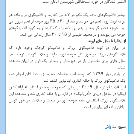
المللی شادگان در حوزه استحفاظی شهرستان آبادان است.
بیشتر فلامینگوهای ماده یک تخم در لانه می گذارند و فلامینگوی نر و ماده هر
دو به نوبت روی تخم می خوابند و بعد از ۳۰ تا ۳۵ روز جوجه از تخم بیرون می
آید. جوجه فلامینگو بعد از پنج روز لانه را ترک کرده و به گروه فلامینگوهای
جوجه می پیوندد و در محیط طبیعی از ۱۵ تا ۲۰ سال زندگی می کند.
از ایتالیا تا نخل های اروند
در ایران دو گونه فلامینگوی بزرگ و فلامینگو کوچک وجود دارد که
فلامینگوهای بزرگ در خوزستان جوجه آوری دارند و فلامینگوهای کوچک هم
سال جاری برای نخستین بار در خوزستان و بعد از یک قرن در ایران مشاهده
شدند.
در پایش بهار ۱۳۹۹ که توسط اداره حفاظت محیط زیست آبادان انجام شد،
یک فلامینگوی بزرگ با حلقه گذاری ایتالیایی کشف شد.
این فلامینگو در سال ۲۰۰۹ در زمانی که جوجه بوده در استان «فرارا» کشور
ایتالیا در ساحل دریای «آدریاتیک» در قاره اروپا حلقه گذاری شد و مشاهده این
فلامینگوی بزرگ ایتالیایی ماده جوجه آور در صحت و سلامت در خور گوبان
آبادان یافته ای پرارزش است.
منبع:
نت واش