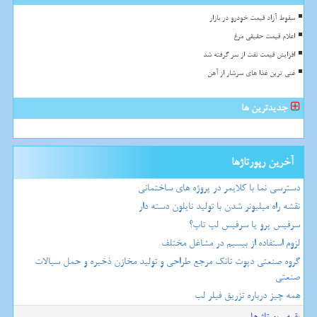
سقوط آزاد قیمت خودرو در بازار
اعلام قیمت حقیقی مرغ
افزایش قیمت نفت از سر گرفته شد
غنی ترین غذا های سرشار از آهن
جدیدترین ها
آخرین رپورتاژها
دسترسی نما با کلایمر در پروژه های ساختمانی
نقشه راه میلیونر شدن با تولید نایلون دسته دار
سرفیس پرو یا سرفیس لپ تاپ؟
لزوم استفاده از بیسیم در مشاغل مختلف
گروه صنعتی دپوت تانک مرجع طراحی و تولید مخازن ذخیره و حمل سیالات
صنعتی
همه چیز درباره تزریق فیلر لب
بقیه رپورتاژ ها