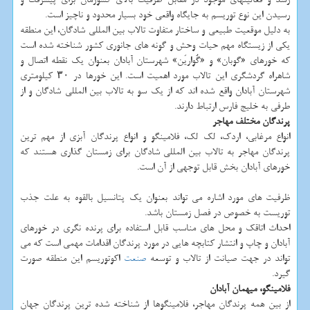
رسیدن این نوع توریسم به جایگاه واقعی خود بسیار محدود و ناچیز است.
به دلیل موقعیت طبیعی و ساختار متفاوت تالاب بین المللی شادگان، این منطقه
یکی از زیستگاه مهم حیات وحش و گونه های جانوری کشور شناخته شده است
که خورهای «گوبان» و «گُواریَن» شهرستان آبادان بعنوان یک نقطه اتصال و
شاهراه گردشگری این تالاب مورد اهمیت است. این خورها در ۳۰ کیلومتری
شهرستان آبادان واقع شده اند که از یک سو به تالاب بین المللی شادگان و از
طرفی به خلیج فارس ارتباط دارند.
پرندگان مختلف مهاجر
انواع مرغابی، اردک، لک لک، فلامینگو و انواع پرندگان آبزی از مهم ترین
پرندگان مهاجر به تالاب بین المللی شادگان برای زمستان گذاری هستند که
خورهای آبادان بخش قابل توجهی از آن است.
ظرفیت های مورد اشاره می تواند بعنوان یک پتانسیل بالقوه به علت جذب
توریست به خصوص در فصل زمستان باشد.
احداث اتاقک و محل های مناسب قابل استفاده برای پرنده نگری در خورهای
آبادان و چاپ و انتشار کتابچه هایی در مورد پرندگان اقدامات مهمی است که می
تواند در جهت صیانت از تالاب و توسعه
صنعت
اکوتوریسم این منطقه صورت
گیرد.
فلامینگو، میهمان آبادان
از بین همه پرندگان مهاجر، فلامینگوها از شناخته شده ترین پرندگان جهان