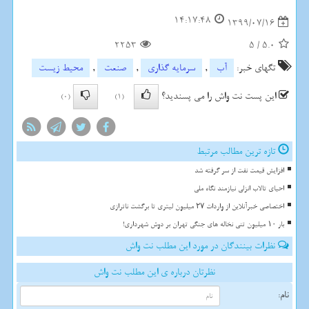
14:17:48
1399/07/16
2253
5
/
5.0
تگهای خبر:
آب
,
سرمایه گذاری
,
صنعت
,
محیط زیست
این پست نت واش را می پسندید؟
(0)
(1)
تازه ترین مطالب مرتبط
افزایش قیمت نفت از سر گرفته شد
احیای تالاب انزلی نیازمند نگاه ملی
اختصاصی خبرآنلاین از واردات ۲۷ میلیون لیتری تا برگشت ناترازی
بار ۱۰ میلیون تنی نخاله های جنگی تهران بر دوش شهرداری!
نظرات بینندگان در مورد این مطلب نت واش
نظرتان درباره ی این مطلب نت واش
نام: