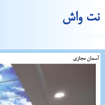
نت واش
آسمان مجازی