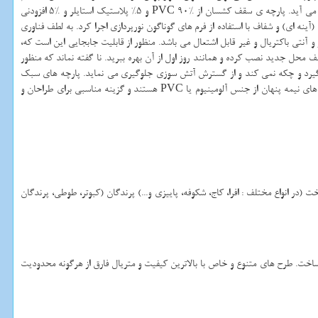
دیوار کشسان گفته می شود، سقف کشسان و دیوار کشسان قابلیت نورپردازی را دارا می باشند که این قابلیت یکی از عناصر مهم زیباسازی دکوراسیون و طراحی داخلی به حساب می آید. پارچه ی سقف کشسان از %90 PVC و 5% پلاستیک استایلر و %5 افزودنی
ات، لاکر (آینه ای) و شفاف با استفاده از فرم های گوناگون نورپردازی اجرا کرد. به لطف فناوری
 آنتی باکتریال و غیر قابل اشتعال می باشد. منظور از قابلیت جابجایی این است که،
ف محل جدید نصب کرده و همانند روز اول از آن بهره ببرید. نا گفته نماند که منظور
ی گیرد و چکه نمی کند و از گسترش آتش سوزی جلوگیری می نماید. پارچه های سبک
وزن از مواد رول ساخته شده اند تا به آسانی بتوان آنها را به هر شکل و اندازه ای درست کرد. هر پنل دارای یک هارپون (گیره) است که در داخل ریل قرار می گیرد. معمولا ریل های نیمه پنهان از جنس آلومینیوم یا PVC هستند و گزینه مناسبی برای طراحان و
در انواع مختلف : افرا، کاج، شکوفه، پاییزی و...) پرندگان (کبوتر، طوطی، پرندگان
ساخت. طرح های متنوع و خاص با بالاترین کیفیت و متریال فارق از هرگونه محدودیت