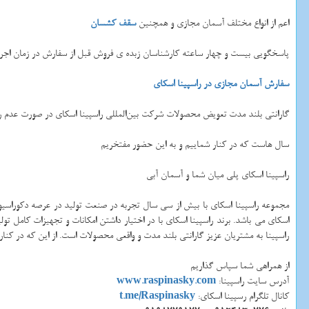
اعم از انواع مختلف آسمان مجازی و همچنین
سقف کشسان
پاسخگویی بیست و چهار ساعته کارشناسان زبده ی فروش قبل از سفارش در زمان اجرای 
سفارش آسمان مجازی در راسپینا اسکای
گارانتی بلند مدت تعویض محصولات شرکت بین‌المللی راسپینا اسکای در صورت عدم
سال هاست که در کنار شماییم و به این حضور مفتخریم
راسپینا اسکای پلی میان شما و آسمان آبی
مجموعه راسپینا اسکای با بیش از سی سال تجربه در صنعت تولید در عرصه دکوراسیو
اسکای می باشد. برند راسپینا اسکای با در اختیار داشتن امکانات و تجهیزات کامل ت
راسپینا به مشتریان عزیز گارانتی بلند مدت و واقعی محصولات است. از این که در کنار
از همراهی شما سپاس گذاریم
آدرس سایت راسپینا:
www.raspinasky.com
کانال تلگرام رسپینا اسکای:
t.me/Raspinasky