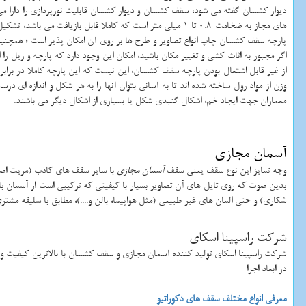
های مجاز به ضخامت 0.8 تا 1 میلی متر است که کاملا قابل بازی
پارچه سقف کشسان چاپ انواع تصاویر و طرح ها بر روی آن امکان پذیر است ؛ همچن
اگر مجبور به اثاث کشی و تغییر مکان باشید، امکان این وجود دارد که پارچه و ریل ر
از غیر قابل اشتعال بودن پارچه سقف کشسان، این نیست که این پارچه کاملا در ب
معماران جهت ایجاد خم، اشکال گنبدی شکل یا بسیاری از اشکال دیگر می باشند.
آسمان مجازی
وجه تمایز این نوع سقف یعنی سقف
آسمان مجازی
با سایر سقف های کاذب (مزیت اصل
بدین صوت که روی تایل های آن تصاویر بسیار با کیفیتی که ترکیبی است از آسمان با ا
شکاری) و حتی المان های غیر طبیعی (مثل هواپیما، بالن و....)، مطابق با سلیقه مشت
شرکت راسپینا اسکای
شرکت راسپینا اسکای تولید کننده آسمان مجازی و سقف کشسان با بالاترین کیفیت و م
در ابعاد اجرا
معرفی انواع مختلف سقف های دکوراتیو