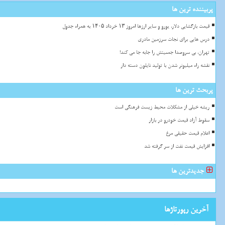
پربیننده ترین ها
قیمت بازگشایی دلار، یورو و سایر ارزها امروز ۱۳ خرداد ۱۴۰۵ به همراه جدول
درس هایی برای نجات سرزمین مادری
تهران، بی سروصدا جمعیتش را جابه جا می کند!
نقشه راه میلیونر شدن با تولید نایلون دسته دار
پربحث ترین ها
ریشه خیلی از مشکلات محیط زیست فرهنگی است
سقوط آزاد قیمت خودرو در بازار
اعلام قیمت حقیقی مرغ
افزایش قیمت نفت از سر گرفته شد
جدیدترین ها
آخرین رپورتاژها