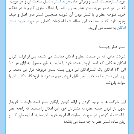
مورد
تستر
صحبت کنیم و ویژگی های
خرید تستر
، دلیل ساخت آن و هر موردی
که می تواند در مورد تستر عطر مطرح باشد را شفاف سازی کنیم تا در هنگام
خرید متوجه عطر و یا تستر بودن آن شوید؛ همچنین تستر های اصل و فیک
وجود دارد که با مطالعه این مقاله شما اطلاعات کاملی در مورد
خرید تستر
ادکلن
به دست می آورید.
تستر عطر چیست؟
شرکت هایی که در صنعت عطر و ادکلن فعالیت می کنند، پس از تولید کردن
ادکلن هنگامی که قصد فروش عمده خود را دارند به طور معمول به ازای هر ۱۰
الی ۱۲ ادکلن یک تسترادکلن نیز درون بسته بندی مربوطه قرار می دهند. بر
روی این تستر ها به لاتین غیر قابل فروش درج میشود تا فروشگاه ادکلن آن را
نتواند بفروشد .
این شرکت ها با تولید کردن و ارائه کردن رایگان تستر قصد دارند تا خریدار
بدون باز کردن جعبه عطر، به مشتریان خود این امکان را بدهند که رایحه عطر
را استشمام کرده و در صورت رضایت اقدام به خرید آن نماید. اما به طور کل و
زبان ساده تستر عطر به چه معنا می باشد؟