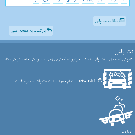
مطالب نت واش
بازگشت به صفحه اصلی
نت واش
کارواش در محل - نت واش: تمیزی خودرو در کمترین زمان ، آسودگی خاطر در هر مکان
netwash.ir - تمام حقوق سایت نت واش محفوظ است
درباره ما