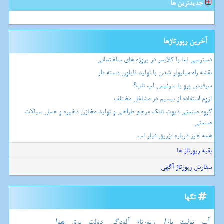
جدیدترین ها
آخرین رپورتاژها
دسترسی نما با کلایمر در پروژه های ساختمانی
نقشه راه میلیونر شدن با تولید نایلون دسته دار
سرفیس پرو یا سرفیس لپ تاپ؟
لزوم استفاده از بیسیم در مشاغل مختلف
گروه صنعتی دپوت تانک مرجع طراحی و تولید مخازن ذخیره و حمل سیالات
صنعتی
همه چیز درباره تزریق فیلر لب
بقیه رپورتاژ ها
سفارش رپورتاژ آگهی
تگها
آب
تولید
بازار
رپورتاژ
آلودگی
دولت
برق
هوا