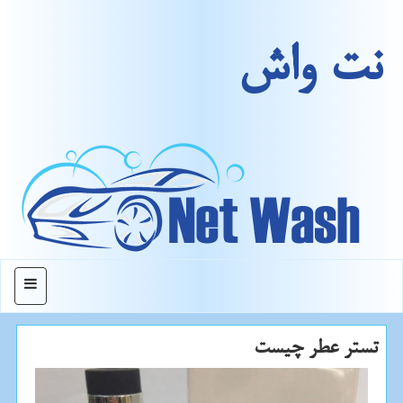
نت واش
منو
تستر عطر چیست