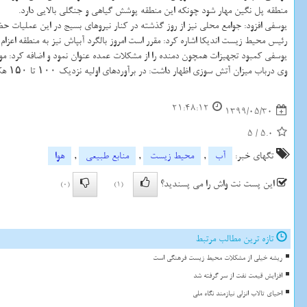
منطقه پل نگین مهار شود چونکه این منطقه پوشش گیاهی و جنگلی بالایی دارد.
یوسفی افزود: جوامع محلی نیز از روز گذشته در کنار نیروهای بسیج در این عملیات ح
رئیس محیط زیست اندیکا اشاره کرد: مقرر است امروز بالگرد آبپاش نیز به منطقه اعزام
یوسفی کمبود تجهیزات همچون دمنده را از مشکلات عمده عنوان نمود و اضافه کرد: م
وی درباب میزان آتش سوزی اظهار داشت: در برآوردهای اولیه نزدیک ۱۰۰ تا ۱۵۰ هکتار از مناطق گرفتار حریق شده اند و تلاش ها برای شناسایی علت و عوامل آتش سوزی همچنان ادامه دارد.
21:48:12
1399/05/30
5
/
5.0
تگهای خبر:
آب
,
محیط زیست
,
منابع طبیعی
,
هوا
این پست نت واش را می پسندید؟
(0)
(1)
تازه ترین مطالب مرتبط
ریشه خیلی از مشکلات محیط زیست فرهنگی است
افزایش قیمت نفت از سر گرفته شد
احیای تالاب انزلی نیازمند نگاه ملی