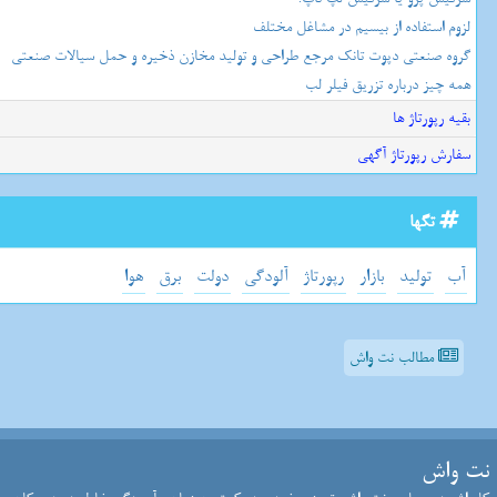
لزوم استفاده از بیسیم در مشاغل مختلف
گروه صنعتی دپوت تانک مرجع طراحی و تولید مخازن ذخیره و حمل سیالات صنعتی
همه چیز درباره تزریق فیلر لب
بقیه رپورتاژ ها
سفارش رپورتاژ آگهی
تگها
آب
تولید
بازار
رپورتاژ
آلودگی
دولت
برق
هوا
مطالب نت واش
نت واش