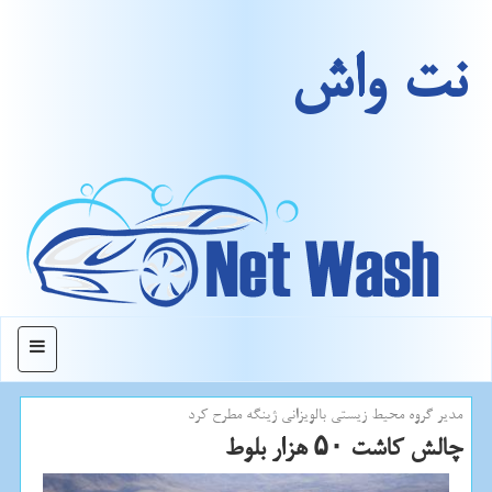
نت واش
منو
مدیر گروه محیط زیستی بالویزانی ژینگه مطرح كرد
چالش كاشت ۵۰ هزار بلوط