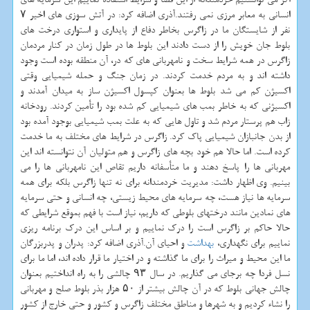
انسانی به معابر مرزی نمی رفتند.آذری اضافه کرد: در آتش سوزی های اخیر ۷
نفر از شایستگان ما در زاگرس بخاطر دفاع از پایداری و استواری درخت های
بلوط جان خویش را از دست دادند این بلوط ها در طول زمان در کنار مردمان
زاگرس در همه شرایط سخت و نامهربانی های که در، آن منطقه بوده است وجود
داشته اند و به مردم خدمت کردند. در زمان جنگ و حمله شیمیایی وقتی
اکسیژن کم می شد بلوط ها بعنوان کپسول اکسیژن ساز به میدان آمدند و
اکسیژنی که به خاطر بمب های شیمیایی کم شده بود را تأمین کردند. رودخانه
زاب هم پرستار مردم شد و تاول هایی که به علت بمب شیمیایی بوجود آمده بود
از بدن جانبازان شیمیایی پاک کرد. زاگرس در شرایط های مختلف به ما خدمت
کرده است. اما حالا هم خود بچه های زاگرس و هم متولیان آن نتوانسته اند این
مهربانی ها را پاسخ دهند و ما متأسفانه داریم تقاص این نامهربانی ها را می
بینیم. وی اظهار داشت: مدیریت خردمندانه برای نه تنها زاگرس بلکه برای همه
سرمایه ها نیاز هست، چه سرمایه های محیط زیستی، چه انسانی و حتی سرمایه
های نمادین مانند درختهای بلوطی که داریم، نیاز است با فهم بموقع شرایطی که
حالا حاکم بر زاگرس است را درک نماییم و بر اساس این درک برنامه ریزی
نماییم برای نگهداری،
بهداشت
و احیای آن.آذری اضافه کرد: پدران و پدربزرگان
ما این محیط و میراث را برای ما گذاشته و در اختیار ما قرار داده اند، اما ما برای
نسل فردا چه برجای می گذاریم. در سال ۹۳ چالشی را به راه انداختیم بعنوان
چالش جهانی بلوط که در آن چالش بیشتر از ۵۰ هزار بذر بلوط صلح و مهربانی
را نشاء کردیم و به شهرها و مناطق مختلف زاگرس و کشور و حتی خارج از کشور