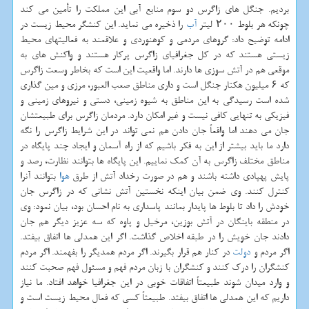
بردیم. جنگل های زاگرس دو سوم منابع آبی این مملکت را تأمین می کند
چونکه هر بلوط ۲۰۰ لیتر
آب
را ذخیره می نماید. این کنشگر محیط زیست در
ادامه توضیح داد: گروهای مردمی و کوهنوردی و علاقمند به فعالیتهای محیط
زیستی هستند که در کل جغرافیای زاگرس پرکار هستند و واکنش های به
موقعی هم در آتش سوزی ها دارند. اما واقعیت این است که بخاطر وسعت زاگرس
که ۶ میلیون هکتار جنگل است و داری مناطق صعب العبور، مرزی و مین گذاری
شده است رسیدگی به این مناطق به شیوه زمینی، دستی و نیروهای زمینی و
فیزیکی به تنهایی کافی نیست و غیر امکان دارد. مردمان زاگرس برای طبیعتشان
جان می دهند اما واقعاً جان دادن هم نمی تواند در این شرایط زاگرس را نگه
دارد ما باید بیشتر از این به فکر باشیم که از راه آسمان و ایجاد چند پایگاه در
مناطق مختلف زاگرس به آن کمک نماییم. این پایگاه ها بتوانند نظارت، رصد و
پایش پهپادی داشته باشند و هم در صورت رخداد آتش از طرق
هوا
بتوانند آنرا
کنترل کنند. وی ضمن بیان اینکه نخستین آتش نشانی که در زاگرس جان
خودش را داد تا بلوط ها پایدار بمانند پاسداری به نام احسان بود، بیان نمود: وی
در منطقه باینگان در آتش بوزین، مرخیل و پاوه که سه عزیز دیگر هم جان
دادند جان خویش را در طبقه اخلاص گذاشت. اگر این همدلی ها اتفاق بیفتد.
اگر مردم و
دولت
در کنار هم قرار بگیرند. اگر مردم همدیگر را بفهمند. اگر مردم
کنشگران را درک کنند و کنشگران با زبان مردم فهم و مسئول فهم صحبت کنند
و وارد میدان شوند طبیعتاً اتفاقات خوبی در این جغرافیا خواهد افتاد. ما نیاز
داریم که این همدلی ها اتفاق بیفتد. طبیعتاً کسی که فعال محیط زیست است و