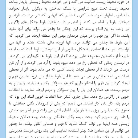
در حوزه محیط زیست فعالیت می کند و می خواهد محیط زیستش پایدار بماند،
محیط زیست تحت هیچ شرایطی با سنگ انداختن به دیگران پایدار نخواهد
ماند.آذری اظهار نمود: باید کاری نماییم که آنهایی که تبر بردست دارند و
درختان بلوط را قطع می کنند و آتش بر دل درختان بلوط جنگل های زاگرس
می زنند، به این اقناع برسند که این جنگل ها چقدر می تواند برای آنها مفید
باشد. ما اگر این فهم را در میان مردمان بومی این منطقه ایجاد می کردیم که
این بلوط ها چقدر می توانند برای آنها آورده مالی داشته باشد و آنها می
توانستند در بعد اقتصادی به شکل مطلوبی از این درختان بلوط استفاده نمایند،
طبیعتاً از نخستین مجموعه هایی بودند که از این بلوط ها نگهداری می کردند.
در لرستان زمانی که قحطی رخ می دهد میوه بلوط را آرد می کردند و از آن نان
درست می کردند تا از قحطی نجات یابند. کسی که می داند بلوط آنرا از قحطی
نجات می دهد جانش را هم می دهد تا این بلوط ها از بین نرود. ما این فهم و
ایجاد کردن این فهم را انتظار داریم که هم مسؤلان یک پله بیایند پایین و به
مردم برسند، هم فعالان این پل را بین مسؤلان و مردم ایجاد نمایند تا اتفاقات
خوبی در زاگرس رخ دهد. سال جاری شکر خدا اتفاقات خوبی افتاد این بود که
مردم پای کار پای کار آمدند. می دیدم که یکی از نیروهای یگان حفاظتی با
حقوق یک میلیونی روزی سه بار برای اطفای آتش می رفت و در آخر هم جانش
را داد. وی تصریح کرد: بحث بیمه یگان حفاظتی و بحث بیمه فعالان محیط
زیستی همه اینها می تواند کمک نماید تا فهم و همدلی اتفاق بیفتد. ما چطور
می توانیم از این معادن طلا بهتر استفاده نماییم. این یک روش درست مدیریتی
می طلبد. مسؤلان وظیفه شناسی هستند که من باید هر روز دست بوسشان بروم