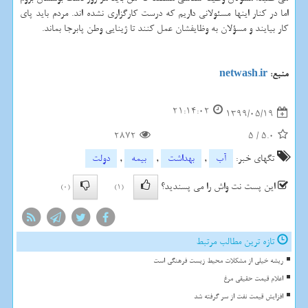
اما در کنار اینها مسئولانی داریم که درست کارگزاری نشده اند. مردم باید پای
کار بیایند و مسؤلان به وظایفشان عمل کنند تا ژینایی وطن پابرجا بماند.
منبع:
netwash.ir
21:14:02
1399/05/19
2872
5
/
5.0
تگهای خبر:
آب
,
بهداشت
,
بیمه
,
دولت
این پست نت واش را می پسندید؟
(0)
(1)
تازه ترین مطالب مرتبط
ریشه خیلی از مشکلات محیط زیست فرهنگی است
اعلام قیمت حقیقی مرغ
افزایش قیمت نفت از سر گرفته شد