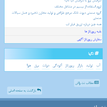
سرفیس پرو یا سرفیس لپ تاپ؟
لزوم استفاده از بیسیم در مشاغل مختلف
گروه صنعتی دپوت تانک مرجع طراحی و تولید مخازن ذخیره و حمل سیالات
صنعتی
همه چیز درباره تزریق فیلر لب
بقیه رپورتاژ ها
سفارش رپورتاژ آگهی
تگها
آب
تولید
بازار
رپورتاژ
آلودگی
دولت
برق
هوا
مطالب نت واش
بازگشت به صفحه اصلی