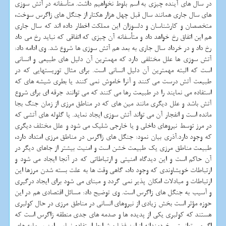
در سال های آینده چیزی به اسم بلوط نخواهیم داشت. متأسفانه در آتش سوزی
های سال جاری همانند سال قبل چهل هزار هکتار از جنگل های زاگرس سوخت،
متخصصان و کارشناسان و دلسوزان این مملکت اخطار داده اند که سال جاری
هم این اتفاق رخ خواهد داد و متأسفانه آن چیزی که اتفاقی که نباید رخ می داد
رخ داد و در خرداد سال جاری به بعد هم آتش سوزی ها شروع شد. وی ادامه داد:
آتش سوزی ها علل مختلفی دارد که مهمترین آن دلیل های طبیعی و انسانی
است که البته مهمترین آن دلیل انسانی است. برای مثال توریستهایی که در
طبیعت آتش درست می کنند و آنرا خاموش نمی کنند یا بطری شیشه های که
استفاده می نمایند را در طبیعت رها می کنند که می توانند جرقه ای برای شروع
آتش باشد و علل دیگری مانند مین های که در مناطق مرزی از زمان جنگ بجا
مانده است و انفجار آن می تواند آتش سوزی ایجاد نماید. یا گلوله های آتشی که
در مرز توسط نیروهای داخلی و یا خارجی شلیک می شود و علل مختلف دیگری
که وجود دارد.آذری بیان نمود: جنگل های زاگرس در مناطق مرزی امتداد دارد،
طبیعت مناطق مرزی یک طبیعت خشن است و امنیت بیشتر از جاهای دیگر در
آن حاکم است و این دیدگاه امنیتی و ارتباطاتی که در آنجا ایجاد می شود و
ارتباطات خویشاوندی که وجود داد، گاهی وقت ها به علت بسته شدن مرزها این
ارتباطات و مبادلات امکان پذیر نمی گردد و مبنای می شود برای ایجاد درگیری
و آسیب به جنگل های زاگرس است. وی توضیح داد: مسائل اقتصادی هم در این
حوزه مؤثر است بخش زیادی از نیروهای انسانی در مناطق مرزی در حال کولبری
هستند که کولبری یکی از پدیده ها و صدمه های جدی منطقه زاگرس است که
اگر می توانستیم خردمندانه از این فضا و شرایط استفاده نماییم این سرمایه های