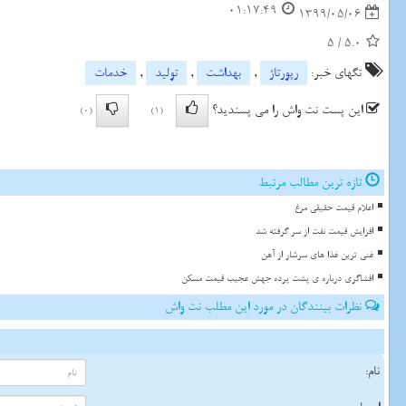
01:17:49
1399/05/06
5
/
5.0
تگهای خبر:
رپورتاژ
,
بهداشت
,
تولید
,
خدمات
این پست نت واش را می پسندید؟
(0)
(1)
تازه ترین مطالب مرتبط
اعلام قیمت حقیقی مرغ
افزایش قیمت نفت از سر گرفته شد
غنی ترین غذا های سرشار از آهن
افشاگری درباره ی پشت پرده جهش عجیب قیمت مسکن
نظرات بینندگان در مورد این مطلب نت واش
نام: