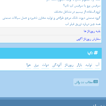
سرفیس پرو یا سرفیس لپ تاپ؟
لزوم استفاده از بیسیم در مشاغل مختلف
گروه صنعتی دپوت تانک مرجع طراحی و تولید مخازن ذخیره و حمل سیالات صنعتی
همه چیز درباره تزریق فیلر لب
بقیه رپورتاژ ها
سفارش رپورتاژ آگهی
تگها
آب
تولید
بازار
رپورتاژ
آلودگی
دولت
برق
هوا
مطالب نت واش