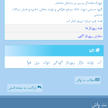
لزوم استفاده از بیسیم در مشاغل مختلف
گروه صنعتی دپوت تانک مرجع طراحی و تولید مخازن ذخیره و حمل سیالات
صنعتی
همه چیز درباره تزریق فیلر لب
بقیه رپورتاژ ها
سفارش رپورتاژ آگهی
تگها
آب
تولید
بازار
رپورتاژ
آلودگی
دولت
برق
هوا
مطالب نت واش
بازگشت به صفحه اصلی
نت واش