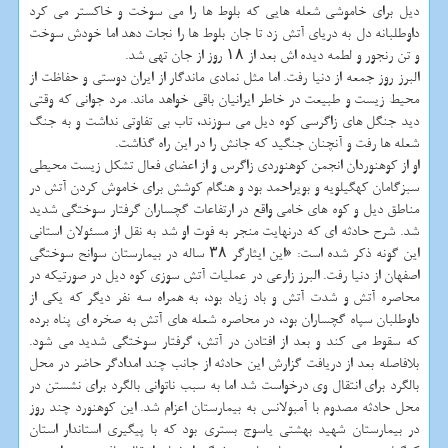
دیل برای خاموشی شعله هایی که بلوط ها را می سوخت و خاکستر می کرد
داوطلبانه دل به دریای آتش زد تا جان بلوط ها را نجات دهد اما خودش سوخت
و تن رنجور و لطمه دیده اش بعد از ۱۸ روز از جان تهی شد.
البرز روز جمعه از دنیا رفت. اما مثل نمادی ماندگار از ایران دوستی و حفاظت از
محیط زیست و طبیعت در خاطر ایرانیان باقی خواهد ماند. مرد جوانی که وقتی
دید جنگل های زاگرسی کوه دیل می سوزند، تاب بی تفاوتی نداشت و به جنگ
شعله ها رفت و آنچنان جنگید که جانش را در این راه گذاشت.
او از کوهنوردان انجمن کوهنوردی زاگرس و از اعضای فعال تشکل زیست محیطی
سبزگامان کهگیلویه و بویراحمد بود و هنگام کوشش برای خاموش کردن آتش در
مناطق دیل و کوه های خامی واقع در ارتفاعات گچساران گرفتار سوختگی شدید
شد. شرح حادثه ای که درنهایت منجر به فوت او شد به نقل از مسئولان استانی
این گونه ذکر شده است: «این ایثارگر ۳۸ ساله در بیمارستان سوانح سوختگی
اصفهان از دنیا رفت. البرز زارعی در عملیات آتش سوزی کوه دیل در صورتیکه در
محاصره آتش و شدت آتش و باد زیاد بود، به همراه سه نفر دیگر که یکی از
داوطلبان سپاه گچساران بود، در محاصره شعله های آتش به صخره ای پناه برده
که سقوط می کند و بعد از افتادن در آتش، گرفتار سوختگی شدید می شود.
بلافاصله بعد از دریافت گزارش این حادثه از جانب چند امدادگر حاضر در محل
بالگرد برای انتقال وی درخواست شد اما به سبب ناتوانی بالگرد برای نشستن در
محل حادثه مصدوم با آمبولانس به بیمارستان اعزام شد. این کوهنورد چند روز
در بیمارستان شهید بهشتی یاسوج بستری بود که با پیگیری استاندار استان