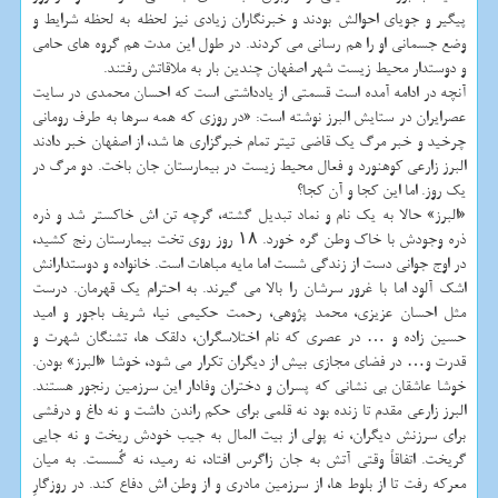
پیگیر و جویای احوالش بودند و خبرنگاران زیادی نیز لحظه به لحظه شرایط و
وضع جسمانی او را هم رسانی می کردند. در طول این مدت هم گروه های حامی
و دوستدار محیط زیست شهر اصفهان چندین بار به ملاقاتش رفتند.
آنچه در ادامه آمده است قسمتی از یادداشتی است که احسان محمدی در سایت
عصرایران در ستایش البرز نوشته است: «در روزی که همه سرها به طرف رومانی
چرخید و خبر مرگ یک قاضی تیتر تمام خبرگزاری ها شد، از اصفهان خبر دادند
البرز زارعی کوهنورد و فعال محیط زیست در بیمارستان جان باخت. دو مرگ در
یک روز. اما این کجا و آن کجا؟
«البرز» حالا به یک نام و نماد تبدیل گشته، گرچه تن اش خاکستر شد و ذره
ذره وجودش با خاک وطن گره خورد. ۱۸ روز روی تخت بیمارستان رنج کشید،
در اوج جوانی دست از زندگی شست اما مایه مباهات است. خانواده و دوستدارانش
اشک آلود اما با غرور سرشان را بالا می گیرند. به احترام یک قهرمان. درست
مثل احسان عزیزی، محمد پژوهی، رحمت حکیمی نیا، شریف باجور و امید
حسین زاده و … در عصری که نام اختلاسگران، دلقک ها، تشنگان شهرت و
قدرت و… در فضای مجازی بیش از دیگران تکرار می شود، خوشا «البرز» بودن.
خوشا عاشقان بی نشانی که پسران و دختران وفادار این سرزمین رنجور هستند.
البرز زارعی مقدم تا زنده بود نه قلمی برای حکم راندن داشت و نه داغ و درفشی
برای سرزنش دیگران، نه پولی از بیت المال به جیب خودش ریخت و نه جایی
گریخت. اتفاقاً وقتی آتش به جان زاگرس افتاد، نه رمید، نه گُسست. به میان
معرکه رفت تا از بلوط ها، از سرزمین مادری و از وطن اش دفاع کند. در روزگارِ