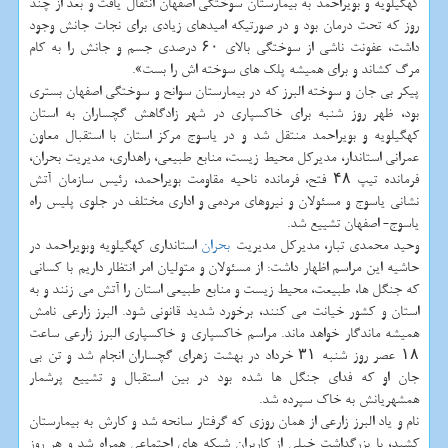
کهگیلویه و بویراحمد به بیمارستان سوختگی اصفهان انتقال یافت و بعد از چند
روز که تحت درمان بود و در صورتیکه امیدهای زیادی برای نجات جانش وجود
داشت، عفونت ناشی از سوختگی بالای ۶۰ درصدی جسم و جانش را به کام
مرگ کشاند و برای همیشه پلک های سوخته اش را بست».
پیکر بی جان و سوخته البرز که در بیمارستان سوانح و سوختگی اصفهان بستری
بود، ظهر روز شنبه برای خاکسپاری در شهر زادگاهش گچساران به استان
کهگیلویه و بویراحمد منتقل شد و در یاسوج مرکز استان با استقبال معاون
عمرانی استاندار، مدیرکل محیط زیست، منابع طبیعی، راهداری، مدیریت بحران،
فرمانده تیپ ۴۸ فتح، فرمانده ناحیه مقاومت بویراحمد، رئیس سازمان آتش
نشانی یاسوج و مسئولان و نیروهای مردمی و اداری مختلف در جلوی پلیس راه
یاسوج- اصفهان تشییع شد.
وحید محمدی تبار، مدیرکل مدیریت
بحران
استانداری کهگیلویه وبویراحمد در
حاشیه این مراسم اظهار داشت: از مسئولان و متولیان امر انتظار داریم با کسانی
که جنگل ها، طبیعت، محیط زیست و منابع طبیعی استان را آتش می زنند و به
استان و کشور خیانت می کنند، برخورد شدید قانونی شود. البرز زارعی نامش
همیشه ماندگار خواهد ماند. مراسم خاکسپاری و خاکسپاری البرز زارعی ساعت
۱۸ عصر روز شنبه ۳۱ خرداد در بهشت زهرای گچساران انجام شد و تن بی
جان او که فدای جنگل ها شده بود در بین استقبال و تشییع پرشمار
همشهریانش به خاک سپرده شد.
نام و یاد البرز زارعی از همان روزی که گرفتار سانحه شد و کارش به بیمارستان
کشید، با بزرگداشت خیلی از کاربران شبکه های اجتماعی همراه شد و هر روز