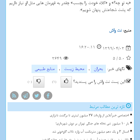
«به تو چه؟» و «کلاه خودت را بچسب» چقدر به قهرمان هایی مثل او نیاز داریم
که پشت شجاعتش پنهان شویم».
منبع:
نت واش
16:20:11
1399/04/03
3649
5
/
5.0
تگهای خبر:
بحران
,
محیط زیست
,
منابع طبیعی
این پست نت واش را می پسندید؟
(0)
(1)
تازه ترین مطالب مرتبط
اختصاصی خبرآنلاین از واردات ۲۷ میلیون لیتری تا برگشت ناترازی
بار ۱۰ میلیون تنی نخاله های جنگی تهران بر دوش شهرداری!
امسال ۲ و یک دهم میلیون مترمکعب آب وارد تالاب گاوخونی شد
تالاب نبض سلامت حوضه آبریز است ضرورت شروع رهاسازی حقابه گاوخونی