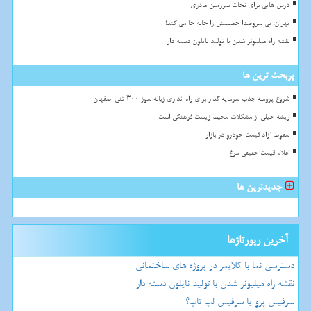
درس هایی برای نجات سرزمین مادری
تهران، بی سروصدا جمعیتش را جابه جا می کند!
نقشه راه میلیونر شدن با تولید نایلون دسته دار
پربحث ترین ها
شروع پروسه جذب سرمایه گذار برای راه اندازی زباله سوز ۳۰۰ تنی اصفهان
ریشه خیلی از مشکلات محیط زیست فرهنگی است
سقوط آزاد قیمت خودرو در بازار
اعلام قیمت حقیقی مرغ
جدیدترین ها
آخرین رپورتاژها
دسترسی نما با کلایمر در پروژه های ساختمانی
نقشه راه میلیونر شدن با تولید نایلون دسته دار
سرفیس پرو یا سرفیس لپ تاپ؟