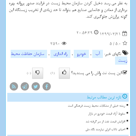
به نظر می رسد دخیل کردن سازمان محیط زیست در فرایند صدور پروانه بهره
برداری از معادن و جانمایی صنایع هم بتواند تا حد زیادی از تخریب زیستگاه این
گونه پرارزش جلوگیری کند.
20:56:39
1399/03/21
3590
5
/
5.0
تگهای خبر:
آب
,
خودرو
,
راه اندازی
,
سازمان حفاظت محیط
زیست
این پست نت واش را می پسندید؟
(0)
(1)
تازه ترین مطالب مرتبط
ریشه خیلی از مشکلات محیط زیست فرهنگی است
سقوط آزاد قیمت خودرو در بازار
افزایش قیمت نفت از سر گرفته شد
احیای تالاب انزلی نیازمند نگاه ملی