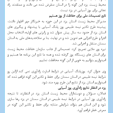
محیط زیست یزد این گونه را در استان منقرض شده می دانند و معتقدند راه
نجاتی برای یوز آسیایی در یزد نیست.
تابع تصمیمات ملی برای حفاظت از یوز هستیم
مدیرکل محیط زیست استان یزد در این حوزه به خبرنگار مهر اظهار داشت:
پیشینه طرح تکثیر نیمه طبیعی یوز پلنگ آسیایی با پیشنهاد و پیگیری های
استان یزد از حدود سه سال پیش عنوان شد و رایزنی های اولیه، انتخاب محل
اجرا و طرح اجرایی هم تدوین شد و در نهایت بنا بر صلاحدیدهای ملی به استان
سمنان منتقل و اجرایی شد.
نیره پور ملایی تصریح کرد: تصمیماتی از جانب سازمان حفاظت محیط زیست
برای استان های زیستگاه یوز گرفته شده و همه ما تابع این برنامه ها هستیم و
امیدواریم بتوانیم به خوبی از این گونه محافظت نماییم.
وی عنوان کرد: یوزپلنگ آسیایی در شرایط اسارت زادآوری نمی کند ازاین رو
شرایط نیمه طبیعی در استان سمنان برای حفظ و تکثیر این گونه فراهم شده که
امیدواریم استان یزد از نتایج این طرح بهره مند شود.
یزد در انتظار نتایج زادآوری یوز آسیایی
فعالان، مسؤلان و دوستداران محیط زیست استان یزد در انتظارند تا نتیجه
زادآوری یوز آسیایی در شرایط نیمه طبیعی در استان سمنان در یزد رها سازی
شود و این استان هم بتواند شرایطی مشابه برای حفظ و تکثیر این گونه در
معرض خطر فراهم آورد.