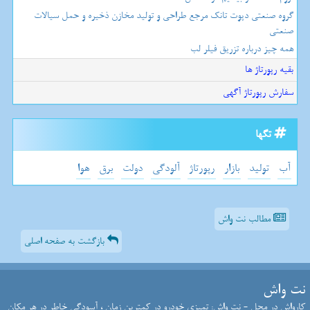
گروه صنعتی دپوت تانک مرجع طراحی و تولید مخازن ذخیره و حمل سیالات
صنعتی
همه چیز درباره تزریق فیلر لب
بقیه رپورتاژ ها
سفارش رپورتاژ آگهی
تگها
آب
تولید
بازار
رپورتاژ
آلودگی
دولت
برق
هوا
مطالب نت واش
بازگشت به صفحه اصلی
نت واش
کارواش در محل - نت واش: تمیزی خودرو در کمترین زمان ، آسودگی خاطر در هر مکان