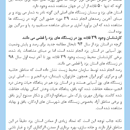
گونه که تنها ۵۰ قلاده از آن در جهان مشاهده شده، وجود دارد.
استان های یزد و سمنان زیستگاه های اصلی این گونه نادر به شمار می روند و بر
مبنای آخرین رصدهای انجام شده، ۲۹ مورد حضور این گونه در زیستگاه ها
مشاهده شده که این برآورد آماری بر مبنای مشاهده مستقیم، رد پا و سرگین یوز
بوده است.
کارشناسان وجود ۲۹ قلاده یوز در زیستگاه های یزد را قطعی می دانند
گرچه در استان یزد از سال ۹۴ تابحال مطالعه جدید برای رصد و پایش وضعیت
یوز آسیایی در استان یزد انجام نشده است، اما بر مبنای مشاهدات یاد شده،
برخی کارشناسان محیط زیست، وجود ۲۹ قلاده یوز تا آخر نیمه اول سال ۹۸
در زیستگاه های استان یزد را قطعی می دانند.
رصد انجام شده توسط سازمان محیط زیست نشان داده است که مناطق حاشیه
ای و مرکزی کویر ایران همچون خارتوران، نایبندان، دره انجیر و … اصلی ترین
زیستگاه های یوز آسیایی هستند و در استان یزد هم در پناهگاه حیات وحش دره
انجیر، منطقه حفاظت شده کوه بافق، پناهگاه حیات وحش کمکی بهاباد، حفاظت
شده کالمند بهادران مهریز، پارک ملی سیاهکوه اردکان و شکار ممنوع آریز بافق
و برخی مناطق آزاد بخصوص زیستگاه های شهرستان های اردکان، بافق و بهاباد
مشاهده شده است.
نکته جالب توجه این است که تعداد زیادی از معادن استان یزد دقیقاً در این
مناطق قرار دارند و جاده سازی، بهره برداری از معدن، اثرگذاری گرد و غبار ناشی