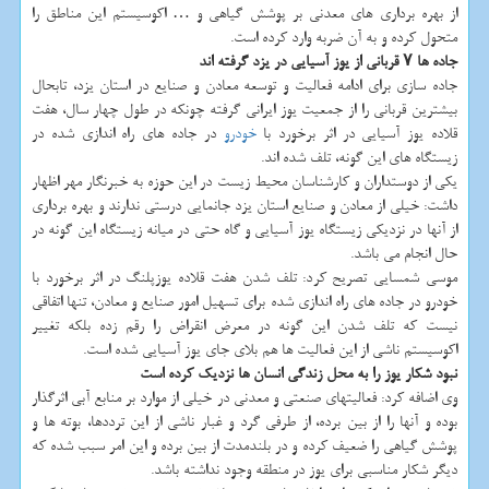
از بهره برداری های معدنی بر پوشش گیاهی و … اکوسیستم این مناطق را
متحول کرده و به آن ضربه وارد کرده است.
جاده ها ۷ قربانی از یوز آسیایی در یزد گرفته اند
جاده سازی برای ادامه فعالیت و توسعه معادن و صنایع در استان یزد، تابحال
بیشترین قربانی را از جمعیت یوز ایرانی گرفته چونکه در طول چهار سال، هفت
قلاده یوز آسیایی در اثر برخورد با
خودرو
در جاده های راه اندازی شده در
زیستگاه های این گونه، تلف شده اند.
یکی از دوستداران و کارشناسان محیط زیست در این حوزه به خبرنگار مهر اظهار
داشت: خیلی از معادن و صنایع استان یزد جانمایی درستی ندارند و بهره برداری
از آنها در نزدیکی زیستگاه یوز آسیایی و گاه حتی در میانه زیستگاه این گونه در
حال انجام می باشد.
موسی شمسایی تصریح کرد: تلف شدن هفت قلاده یوزپلنگ در اثر برخورد با
خودرو در جاده های راه اندازی شده برای تسهیل امور صنایع و معادن، تنها اتفاقی
نیست که تلف شدن این گونه در معرض انقراض را رقم زده بلکه تغییر
اکوسیستم ناشی از این فعالیت ها هم بلای جای یوز آسیایی شده است.
نبود شکار یوز را به محل زندگی انسان ها نزدیک کرده است
وی اضافه کرد: فعالیتهای صنعتی و معدنی در خیلی از موارد بر منابع آبی اثرگذار
بوده و آنها را از بین برده، از طرفی گرد و غبار ناشی از این ترددها، بوته ها و
پوشش گیاهی را ضعیف کرده و در بلندمدت از بین برده و این امر سبب شده که
دیگر شکار مناسبی برای یوز در منطقه وجود نداشته باشد.