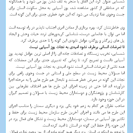
شمسایی عنوان کرد: این اتفاق یا منجر به تلف شدن یوز می شود و یا همانگونه
که در مناطقی از کشور مشاهده شد، یوز آسیایی به محل سکونت انسان برای
جست وجوی غذا نزدیک می شود که این خود خطری جدی برای این گونه است.
وی خاطرنشان کرد: بهره برداری از معادن امری اجتناب ناپذیر در راه توسعه است
اما می توان با جانمایی درست، شناسایی کریدورهای تردد حیات وحش و ایجاد
پل های زیرگذر و روگذر، عوامل نابودی این گونه را تا حدی برطرف کرد.
تا تعرضات انسانی برطرف نشود امیدی به نجات یوز آسیایی نیست
شمسایی، تخریب زیستگاه و تصادفات جاده ای را از اصلی ترین عوامل تهدید یوز
آسیایی دانست و تصریح کرد: تا زمانی که تدبیری جدی برای این معضلات که
همه ناشی از تعرضات انسانی است، نشود امیدی به نجات یوز آسیایی نیست.
اما مسؤلان محیط زیست در سطح ملی و استانی در جست وجوی راهی برای
نجات این گونه در معرض خطر هستند و تابحال هم طرح هایی را به مرحله اجرا
درآورده اند اما حتی در زمینه اجرای این طرح ها هم اختلاف نظرهایی بین
کارشناسان و پژوهشگران و دوستداران محیط زیست با مسؤلان و تصمیم گیران
در این حوزه وجود دارد.
صاحب نظران هر کدام به زعم خود یکی یزد و دیگری سمنان را مناسب اجرای
این طرح ها می دانند و اجرای آخرین طرح سازمان محیط زیست برای حفظ و
تکثیر یوز آسیایی در سمنان، دوستداران محیط زیست و تشکل های فعال یزد در
این حوزه را از حفظ این گونه در استان نا امید کرده است.
با توجه به اینکه در استان یزد دیگر هیچ گونه ماده ای از یوز وجود ندارد، فعالان