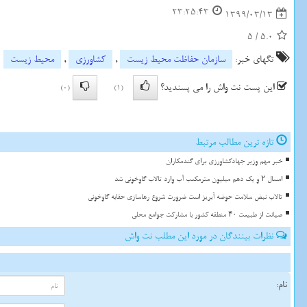
23:25:43
1399/03/13
5
/
5.0
تگهای خبر:
سازمان حفاظت محیط زیست
,
كشاورزی
,
محیط زیست
این پست نت واش را می پسندید؟
(0)
(1)
تازه ترین مطالب مرتبط
خبر مهم وزیر جهادکشاورزی برای گندمکاران
امسال ۲ و یک دهم میلیون مترمکعب آب وارد تالاب گاوخونی شد
تالاب نبض سلامت حوضه آبریز است ضرورت شروع رهاسازی حقابه گاوخونی
صیانت از طبیعت ۴۰ منطقه کشور با مشارکت جوامع محلی
نظرات بینندگان در مورد این مطلب نت واش
نام: