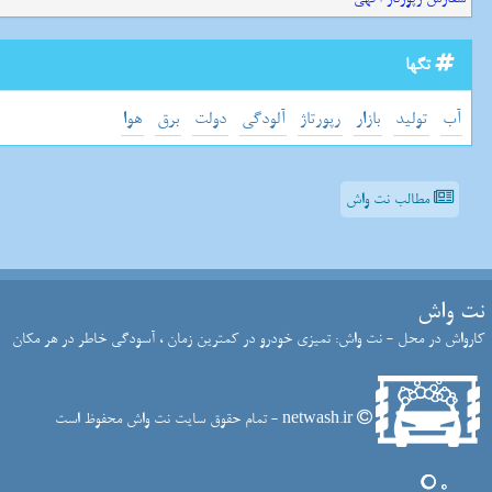
تگها
آب
تولید
بازار
رپورتاژ
آلودگی
دولت
برق
هوا
مطالب نت واش
نت واش
کارواش در محل - نت واش: تمیزی خودرو در کمترین زمان ، آسودگی خاطر در هر مکان
netwash.ir - تمام حقوق سایت نت واش محفوظ است