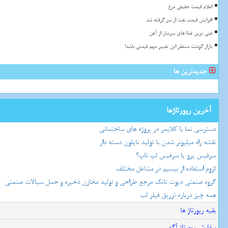
اعلام قیمت حقیقی مرغ
افزایش قیمت نفت از سر گرفته شد
غنی ترین غذا های سرشار از آهن
بازار گوشت منتظر این تغییر مهم قیمتی باشد!
جدیدترین ها
آخرین رپورتاژها
دسترسی نما با کلایمر در پروژه های ساختمانی
نقشه راه میلیونر شدن با تولید نایلون دسته دار
سرفیس پرو یا سرفیس لپ تاپ؟
لزوم استفاده از بیسیم در مشاغل مختلف
گروه صنعتی دپوت تانک مرجع طراحی و تولید مخازن ذخیره و حمل سیالات صنعتی
همه چیز درباره تزریق فیلر لب
بقیه رپورتاژ ها
سفارش رپورتاژ آگهی