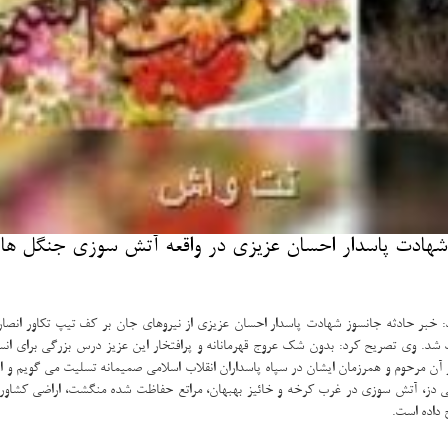
دت پاسدار احسان عزیزی در واقعه آتش سوزی جنگل های
د: خبر حادثه جانسوز شهادت پاسدار احسان عزیزی از نیروهای جان بر کف تیپ تکاور ان
ت شد. وی تصریح کرد: بدون شک عروج قهرمانانه و پرافتخار این عزیز درس بزرگی برای ا
ار آن مرحوم و همرزمان ایشان در سپاه پاسداران انقلاب اسلامی صمیمانه تسلیت می گویم و 
لی دز، آتش سوزی در غرب کرخه و خائیز بهبهان، مراتع حفاظت شده منگشت، اراضی کشاو
 داده است.