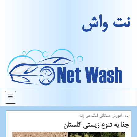
نت واش
منو
پای آموزش همگانی لنگ می زند؛
جفا به تنوع زیستی گلستان