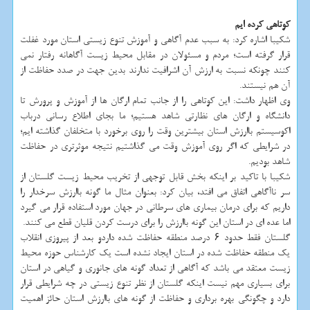
کوتاهی کرده ایم
شکیبا اشاره کرد: به سبب عدم آگاهی و آموزش تنوع زیستی استان مورد غفلت
قرار گرفته است؛ مردم و مسئولان در مقابل محیط زیست آگاهانه رفتار نمی
کنند چونکه نسبت به ارزش آن اشرافیت ندارند بدین جهت در صدد حفاظت از
آن هم نیستند.
وی اظهار داشت: این کوتاهی را از جانب تمام ارگان ها از آموزش و پرورش تا
دانشگاه و ارگان های نظارتی شاهد هستیم؛ ما بجای اطلاع رسانی درباب
اکوسیستم باارزش استان بیشترین وقت را روی برخورد با متخلفان گذاشته ایم؛
در شرایطی که اگر روی آموزش وقت می گذاشتیم نتیجه موثرتری در حفاظت
شاهد بودیم.
شکیبا با تاکید بر اینکه بخش قابل توجهی از تخریب محیط زیست گلستان از
سر ناآگاهی اتفاق می افتد، بیان کرد: بعنوان مثال ما گونه باارزش سرخدار را
داریم که برای درمان بیماری های سرطانی در جهان مورد استفاده قرار می گیرد
اما عده ای در استان این گونه باارزش را برای درست کردن قلیان قطع می کنند.
گلستان فقط حدود ۶ درصد منطقه حفاظت شده داردو بعد از پیروزی انقلاب
یک منطقه حفاظت شده در استان ایجاد نشده است یک کارشناس حوزه محیط
زیست معتقد می باشد که آگاهی از تعداد گونه های جانوری و گیاهی در استان
برای بسیاری مهم نیست اینکه گلستان از نظر تنوع زیستی در چه شرایطی قرار
دارد و چگونگی بهره برداری و حفاظت از گونه های باارزش استان حائز اهمیت