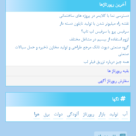
آخرین رپورتاژها
دسترسی نما با کلایمر در پروژه های ساختمانی
نقشه راه میلیونر شدن با تولید نایلون دسته دار
سرفیس پرو یا سرفیس لپ تاپ؟
لزوم استفاده از بیسیم در مشاغل مختلف
گروه صنعتی دپوت تانک مرجع طراحی و تولید مخازن ذخیره و حمل سیالات
صنعتی
همه چیز درباره تزریق فیلر لب
بقیه رپورتاژ ها
سفارش رپورتاژ آگهی
تگها
آب
تولید
بازار
رپورتاژ
آلودگی
دولت
برق
هوا