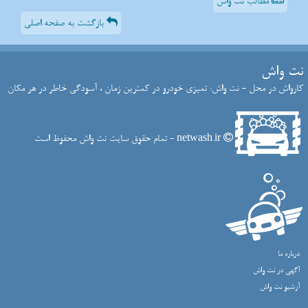
مطالب نت واش
بازگشت به صفحه اصلی
نت واش
کارواش در محل - نت واش: تمیزی خودرو در کمترین زمان ، آسودگی خاطر در هر مکان
netwash.ir - تمام حقوق سایت نت واش محفوظ است
درباره ما
آگهی در نت واش
آرشیو نت واش