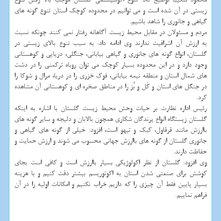
زیستی در آن شده است و می توانیم در محدوده کوچک استان تنوع گونه های
گیاهی و جانوری را شاهد باشیم.
مردم و مسئولان در مقابل محیط زیست آگاهانه رفتار نمی کنند چونکه نسبت
به ارزش آن اشرافیت ندارند وی ادامه داد: به سبب تنوع بالای زیستی در
گلستان، انواع گونه های جانوری و گیاهی بیابانی، جنگلی، دریایی و کوهستانی
وجود دارد و در این محدوده بسیار کوچک می توان روباه ترکمنی را در دشت
های شمال استان و منطقه نیمه بیابانی، فوک خزری را در دریا، مرال و شوکا را
در جنگل های استان و کَل و بُز را در مناطق صخره ای و کوهستانی آن مشاهده
کرد.
رئیس اداره نظارت بر حیات وحش محیط زیست گلستان با اشاره به اینکه
گلستان زیستگاه انواع پرندگان شکاری همچون بالابان و دلیجه و سایر گونه های
باارزش مانند قرقاول، کبک و تیهو است، افزود: خیلی از گونه های گیاهی و
جانوری گلستان از گونه های باارزش جهانی محسوب می شوند و ارزش حمایت و
حفاظت دارند.
وی افزود: گلستان از نظر اکولوژیکی بسیار باارزش است و کافی است بجای
کوشش برای صنعتی شدن استان به اکوتوریسم بیشتر دقت کنیم و با هزینه
بسیار پایین فقط آن چیزی را که داریم خراب نکنیم و امکانات اولیه را در آن
فراهم نماییم.