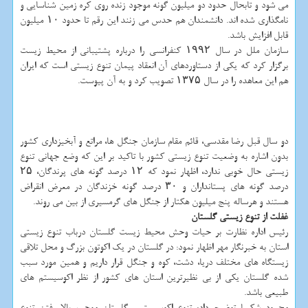
می شود و تابحال حدود دو میلیون گونه موجود زنده روی کره زمین شناسایی و
نامگذاری شده اند. دانشمندان هم حدس می زنند این رقم تا حدود ۱۰ میلیون
قابل افزایش باشد.
سازمان ملل در سال ۱۹۹۲ کنفرانسی را درباره پشتیبانی از محیط زیست
برگزار کرد که یکی از دستاوردهای آن انعقاد پیمان تنوع زیستی است که ایران
هم این معاهده را در سال ۱۳۷۵ تصویب کرد و به آن پیوست.
دو سال قبل رضا مقدسی، قائم مقام سازمان جنگل ها، مراتع و آبخیزداری کشور
بدون اشاره به وضعیت تنوع زیستی کشور با تاکید بر این که وضع جهانی تنوع
زیستی حال خوبی ندارد، اظهار نمود که ۱۲ درصد گونه های پرندگان، ۲۵
درصد گونه های پستانداران و ۳۰ درصد گونه خزندگان در معرض انقراض
هستند و هرساله پنج میلیون هکتار از جنگل های گرمسیری از بین می روند.
غفلت از تنوع زیستی گلستان
رئیس اداره نظارت بر حیات وحش محیط زیست گلستان درباب تنوع زیستی
استان به خبرنگار مهر اظهار نمود: در گلستان در یک اکوتون بزرگ و محل تلاقی
زیستگاه های مختلف دریا، دشت، کوه و جنگل قرار داریم و همین مورد سبب
شده گلستان یکی از بی نظیرترین استان های کشور از نظر اکوسیستم های
طبیعی باشد.
محمود شکیبا توضیح داد: تنوع اکوسیستمی گلستان موجب بالا رفتن تنوع