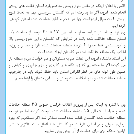
قائمی با اعلان اینکه در مقابل تنوع زیستی منحصربفرد استان غفلت های زیادی
انجام شده، افزود: اگر ما پذیرفته ایم که گلستان سرزمینی مهم به لحاظ تنوع
زیستی است سوال اینجاست چرا در اعلام مناطق حفاظت شده استان کوتاهی
کرده ایم.
وی توضیح داد: در شرایط مطلوب باید بین ۱۷ تا ۲۰ درصد از مساحت یک
استان منطقه حفاظت شده باشد در شرایطی که گلستان با این تنوع زیستی بالا
و اکوسیستمی فقط حدود ۶ درصد منطقه حفاظت شده دارد و بعد از پیروزی
انقلاب یک منطقه حفاظت شده در گلستان ایجاد نشده است.
این استاد دانشگاه افزود: این غفلت هم به مسئولان و هم خواست مردم منطقه باز
می گردد؛ اگر ما معتقدیم که زیستگاه های کلیدی و مهم جانوری و گیاهی و
همین طور گونه های در خطر انقراض استان باید حفظ شوند باید در چارچوب
منطقه حفاظت شده و یا پناهگاه حیات وحش و … این مناطق را ارتقا دهیم.
وی با اشاره به اینکه پس از پیروزی انقلاب خراسان جنوبی ۲۵ منطقه حفاظت
شده و خراسان شمالی ۱۵ منطقه حفاظت شده درست کردند اما در توسعه
منطقه حفاظت شده گلستان غفلت شده است، متذکر شد: اگر معتقدیم که بهره
برداری اصولی و بر اساس ظرفیت در گلستان باید اتفاق بیفتد ناگزیر هستیم
قوانین محکم تری برای حفاظت از آن پیش بینی نماییم.