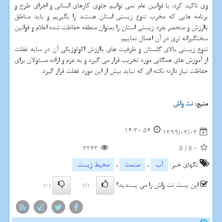
وی تاکید کرد: با قوانین عام نمی توانیم جلوی کارهای انسانی و اجرای طرح و
برنامه هایی که مخرب تنوع زیستی استان هستند را بگیریم و باید مناطق
باارزش و منحصر بفرد زیستی استان را بعنوان منطقه حفاظت شده اعلام و قوانین
سختگیرانه تری در آن اعمال نماییم.
تنوع زیستی بالای گلستان و ظرفیت های باارزش اکولوژیکی آن در سایه غفلت
از آموزش های همگانی مورد تخریب قرار می گیرد و به عزم و اراده مسئولان برای
حفاظت نیاز دارد؛ نکته ای که نباید بیش از این مورد غفلت قرار گیرد.
منبع:
نت واش
14:30:54
1399/03/03
3363
5
/
5.0
تگهای خبر:
آب
,
صنعت
,
محیط زیست
این پست نت واش را می پسندید؟
(0)
(1)