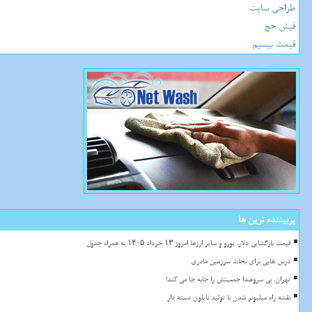
طراحی سایت
فیش حج
قیمت بیسیم
پربیننده ترین ها
قیمت بازگشایی دلار، یورو و سایر ارزها امروز ۱۳ خرداد ۱۴۰۵ به همراه جدول
درس هایی برای نجات سرزمین مادری
تهران، بی سروصدا جمعیتش را جابه جا می کند!
نقشه راه میلیونر شدن با تولید نایلون دسته دار