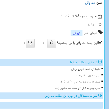
منبع:
نت واش
20:05:09
1399/02/04
5
/
5.0
تگهای خبر:
فروش
این پست نت واش را می پسندید؟
(0)
(1)
تازه ترین مطالب مرتبط
سقوط آزاد قیمت خودرو در بازار
ترمز رشد بورس کشیده شد
قیمت جدید گوشت مرغ امروز ۳۰ تیر ۱۴۰۵
صعود بورس به کانال 4 و هشت دهم میلیون واحد
نظرات بینندگان در مورد این مطلب نت واش