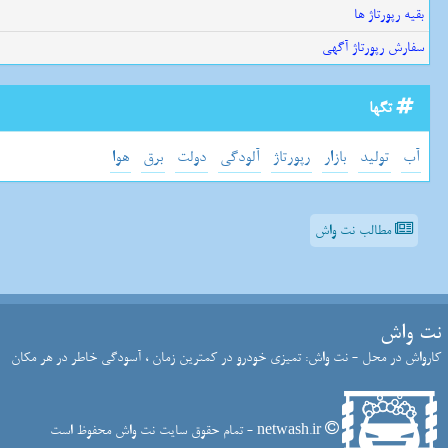
بقیه رپورتاژ ها
سفارش رپورتاژ آگهی
تگها
آب
تولید
بازار
رپورتاژ
آلودگی
دولت
برق
هوا
مطالب نت واش
نت واش
کارواش در محل - نت واش: تمیزی خودرو در کمترین زمان ، آسودگی خاطر در هر مکان
netwash.ir - تمام حقوق سایت نت واش محفوظ است