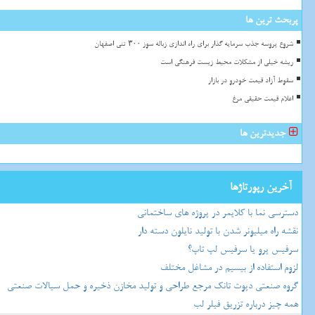
پربحث ترین ها
شروع پروسه جذب سرمایه گذار برای راه اندازی زباله سوز ۳۰۰ تنی اصفهان
ریشه خیلی از مشکلات محیط زیست فرهنگی است
سقوط آزاد قیمت خودرو در بازار
اعلام قیمت حقیقی مرغ
جدیدترین ها
آخرین رپورتاژها
دسترسی نما با کلایمر در پروژه های ساختمانی
نقشه راه میلیونر شدن با تولید نایلون دسته دار
سرفیس پرو یا سرفیس لپ تاپ؟
لزوم استفاده از بیسیم در مشاغل مختلف
گروه صنعتی دپوت تانک مرجع طراحی و تولید مخازن ذخیره و حمل سیالات صنعتی
همه چیز درباره تزریق فیلر لب