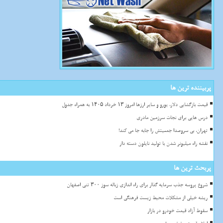
پربیننده ترین ها
قیمت بازگشایی دلار، یورو و سایر ارزها امروز ۱۳ خرداد ۱۴۰۵ به همراه جدول
درس هایی برای نجات سرزمین مادری
تهران، بی سروصدا جمعیتش را جابه جا می کند!
نقشه راه میلیونر شدن با تولید نایلون دسته دار
پربحث ترین ها
شروع پروسه جذب سرمایه گذار برای راه اندازی زباله سوز ۳۰۰ تنی اصفهان
ریشه خیلی از مشکلات محیط زیست فرهنگی است
سقوط آزاد قیمت خودرو در بازار