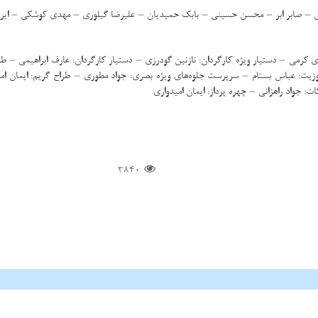
وفق – صابر ابر – محسن حسینی – بابک حمیدیان – علیرضا گیلوری – مهدی کوشکی – ایر
دی کرمی – دستیار ویژه کارگردان: نازنین گودرزی – دستیار کارگردان: عارف ابراهیمی 
یت: عباس بستام – سرپرست جلوه‌های ویژه بصری: جواد مطوری – طراح گریم: ایمان امیدو
جواد راهزانی – چهره پرداز: ایمان امیدواری
3840