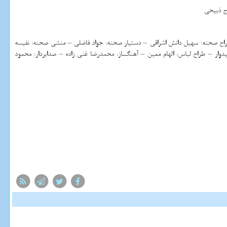
ج ذبیحی
– طراح صحنه: سهیل دانش اشراقی – دستیار صحنه: جواد فاضلی – منشی صحنه: نفیسه
ار – طراح لباس: الهام معین – آهنگساز: محمدرضا غنی زاده – صدابردار: محمود