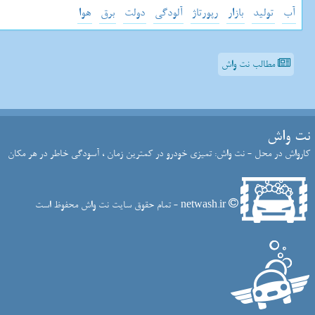
آب
تولید
بازار
رپورتاژ
آلودگی
دولت
برق
هوا
مطالب نت واش
نت واش
کارواش در محل - نت واش: تمیزی خودرو در کمترین زمان ، آسودگی خاطر در هر مکان
netwash.ir - تمام حقوق سایت نت واش محفوظ است