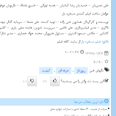
علی نصیریان – حمیدیان رضا کیانیان – هدیه تهرانی – خسرو بامداد – داریوش م
عوامل ساخت فیلم کمدی مسخره باز:
نویسنده و کارگردان
:
همایون غنی زاده
–
تهیه کننده: علی مصفا – سرمایه گذار: مه
ذاکری – مدیر فیلمبرداری: علی قاضی – سرپرست تدوین: هایده صفی یاری – کامپوز
کاشانی – عکاس: مسعود اشتری – مسئول هنروران: محمد جواد حصاری – مدیر تدارکات: 
دانلود فیلم مسخره باز
از سایت کافه فیلم
20:21:47
1399/01/27
5
/
5.0
تگهای خبر:
رپورتاژ
,
حرفه ای
,
كیفیت
این پست نت واش را می پسندید؟
(0)
(1)
تازه ترین مطالب مرتبط
صیانت از طبیعت ۴۰ منطقه کشور با مشارکت جوامع محلی
چرا سقف اجاره ۲۵درصدی روی کاغذ ماند؟