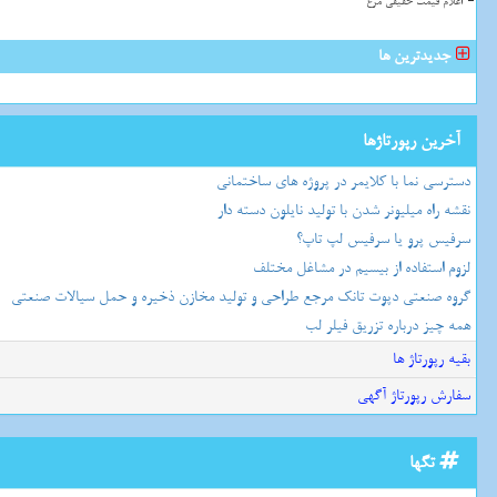
اعلام قیمت حقیقی مرغ
جدیدترین ها
آخرین رپورتاژها
دسترسی نما با کلایمر در پروژه های ساختمانی
نقشه راه میلیونر شدن با تولید نایلون دسته دار
سرفیس پرو یا سرفیس لپ تاپ؟
لزوم استفاده از بیسیم در مشاغل مختلف
گروه صنعتی دپوت تانک مرجع طراحی و تولید مخازن ذخیره و حمل سیالات صنعتی
همه چیز درباره تزریق فیلر لب
بقیه رپورتاژ ها
سفارش رپورتاژ آگهی
تگها