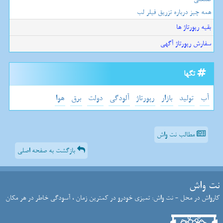
همه چیز درباره تزریق فیلر لب
بقیه رپورتاژ ها
سفارش رپورتاژ آگهی
تگها
آب
تولید
بازار
رپورتاژ
آلودگی
دولت
برق
هوا
مطالب نت واش
بازگشت به صفحه اصلی
نت واش
کارواش در محل - نت واش: تمیزی خودرو در کمترین زمان ، آسودگی خاطر در هر مکان