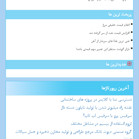
پربحث ترین ها
اعلام قیمت حقیقی مرغ
افزایش قیمت نفت از سر گرفته شد
غنی ترین غذا های سرشار از آهن
بازار گوشت منتظر این تغییر مهم قیمتی باشد!
جدیدترین ها
آخرین رپورتاژها
دسترسی نما با کلایمر در پروژه های ساختمانی
نقشه راه میلیونر شدن با تولید نایلون دسته دار
سرفیس پرو یا سرفیس لپ تاپ؟
لزوم استفاده از بیسیم در مشاغل مختلف
گروه صنعتی دپوت تانک مرجع طراحی و تولید مخازن ذخیره و حمل سیالات
صنعتی