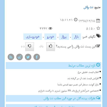
منبع:
نت واش
15:11:21
1398/12/18
4743
5
/
5.0
تگهای خبر:
بازار
,
پرواز
,
خودرو
,
خودروسازی
این پست نت واش را می پسندید؟
(0)
(1)
تازه ترین مطالب مرتبط
اعلام قیمت حقیقی مرغ
افزایش قیمت نفت از سر گرفته شد
بازار گوشت منتظر این تغییر مهم قیمتی باشد!
اختصاصی خبرآنلاین از واردات ۲۷ میلیون لیتری تا برگشت ناترازی
نظرات بینندگان در مورد این مطلب نت واش