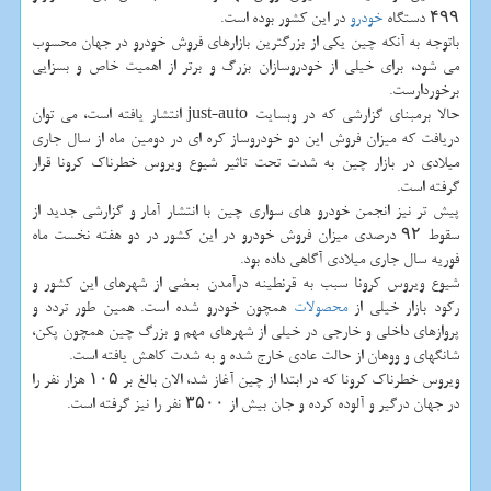
۴۹۹ دستگاه
خودرو
در این كشور بوده است.
باتوجه به آنكه چین یكی از بزرگترین بازارهای فروش خودرو در جهان محسوب
می شود، برای خیلی از خودروسازان بزرگ و برتر از اهمیت خاص و بسزایی
برخوردارست.
حالا برمبنای گزارشی كه در وبسایت just-auto انتشار یافته است، می توان
دریافت كه میزان فروش این دو خودروساز كره ای در دومین ماه از سال جاری
میلادی در بازار چین به شدت تحت تاثیر شیوع ویروس خطرناك كرونا قرار
گرفته است.
پیش تر نیز انجمن خودرو های سواری چین با انتشار آمار و گزارشی جدید از
سقوط ۹۲ درصدی میزان فروش خودرو در این كشور در دو هفته نخست ماه
فوریه سال جاری میلادی آگاهی داده بود.
شیوع ویروس كرونا سبب به قرنطینه درآمدن بعضی از شهرهای این كشور و
ركود بازار خیلی از
محصولات
همچون خودرو شده است. همین طور تردد و
پروازهای داخلی و خارجی در خیلی از شهرهای مهم و بزرگ چین همچون پكن،
شانگهای و ووهان از حالت عادی خارج شده و به شدت كاهش یافته است.
ویروس خطرناك كرونا كه در ابتدا از چین آغاز شد، الان بالغ بر ۱۰۵ هزار نفر را
در جهان درگیر و آلوده كرده و جان بیش از ۳۵۰۰ نفر را نیز گرفته است.