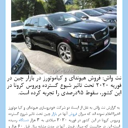
نت واش: فروش هیوندای و كیاموتورز در بازار چین در
فوریه 2020 تحت تاثیر شیوع گسترده ویروس كرونا در
این كشور، سقوط 95درصدی را تجربه كرده است.
به گزارش نت واش به نقل از ایسنا، دو شركت خودروسازی هیوندای و كیا موتورز
اخیرا اعلام نموده اند كه میزان
فروش
آنها در
بازار
چین تحت تاثیر شروع گسترده
ویروس كرونا در این كشور در فوریه ۲۰۲۰ میلادی به ۳ هزار
دستگاه
رسیده
است؛ این در حالیست كه میزان فروش آنها در مدت مشابه سال قبل ۶۰ هزار و