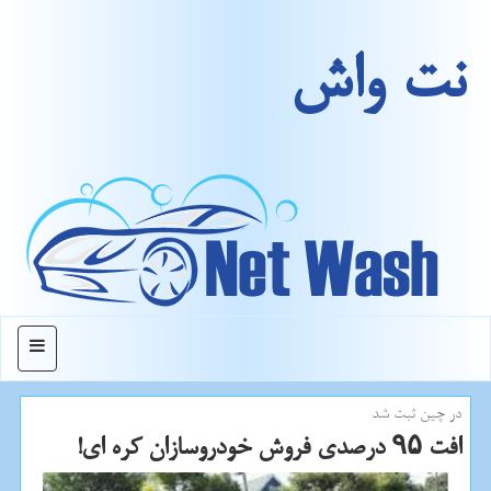
نت واش
منو
در چین ثبت شد
افت ۹۵ درصدی فروش خودروسازان كره ای!