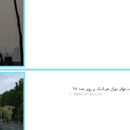
به گزارش نت واش، شرکت کنترل کیفیت هوای تهران اعلام نمود: میانگین شاخص کیفیت هوای تهران هم اینک بر روی عدد 98
۱۴۰۴/۱۱/۱۹ ۱۰:۴۵:۲۲