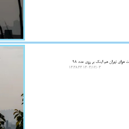
به گزارش نت واش، شرکت کنترل کیفیت هوای تهران اعلام نمود: میانگین شاخص کیفیت هوای تهران هم اینک بر روی عدد 98
۱۴۰۴/۱۲/۰۳ ۱۴:۳۸:۴۴