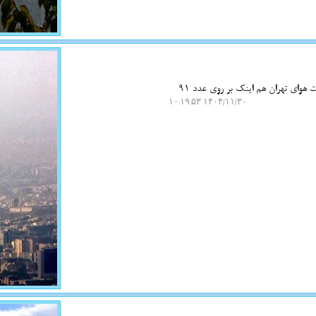
به گزارش نت واش، شرکت کنترل کیفیت هوای تهران اظهار کرد: میانگین شاخص کیفیت هوای تهران هم اینک بر روی عدد 91
۱۴۰۴/۱۱/۳۰ ۱۰:۱۹:۵۳