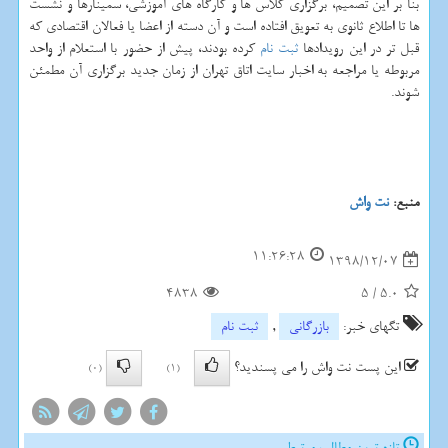
بنا بر این تصمیم، برگزاری كلاس ها و كارگاه های آموزشی، سمینارها و نشست
ها تا اطلاع ثانوی به تعویق افتاده است و آن دسته از اعضا یا فعالان اقتصادی كه
قبل تر در این رویدادها
ثبت نام
كرده بودند، پیش از حضور با استعلام از واحد
مربوطه یا مراجعه به اخبار سایت اتاق تهران از زمان جدید برگزاری آن مطمئن
شوند.
منبع:
نت واش
11:26:28
1398/12/07
4838
5
/
5.0
تگهای خبر:
بازرگانی
,
ثبت نام
این پست نت واش را می پسندید؟
(0)
(1)
تازه ترین مطالب مرتبط