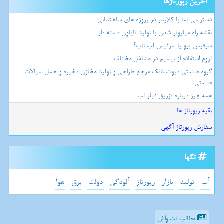
آخرین رپورتاژها
دسترسی نما با کلایمر در پروژه های ساختمانی
نقشه راه میلیونر شدن با تولید نایلون دسته دار
سرفیس پرو یا سرفیس لپ تاپ؟
لزوم استفاده از بیسیم در مشاغل مختلف
گروه صنعتی دپوت تانک مرجع طراحی و تولید مخازن ذخیره و حمل سیالات
صنعتی
همه چیز درباره تزریق فیلر لب
بقیه رپورتاژ ها
سفارش رپورتاژ آگهی
تگها
آب
تولید
بازار
رپورتاژ
آلودگی
دولت
برق
هوا
مطالب نت واش