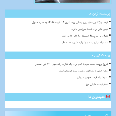
پربیننده ترین ها
قیمت بازگشایی دلار، یورو و سایر ارزها امروز ۱۳ خرداد ۱۴۰۵ به همراه جدول
درس هایی برای نجات سرزمین مادری
تهران، بی سروصدا جمعیتش را جابه جا می کند!
نقشه راه میلیونر شدن با تولید نایلون دسته دار
پربحث ترین ها
شروع پروسه جذب سرمایه گذار برای راه اندازی زباله سوز ۳۰۰ تنی اصفهان
ریشه خیلی از مشکلات محیط زیست فرهنگی است
سقوط آزاد قیمت خودرو در بازار
اعلام قیمت حقیقی مرغ
جدیدترین ها