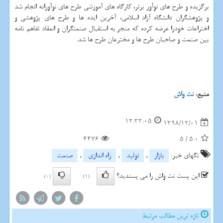
برگزیده و طرح های نوآور برتر، كارگاه های آموزشی طرح های نوآورانه انجام شد
و پژوهشگران دانشگاه آزاد اسلامی، آخرین ایده ها و طرح های پژوهشی و
اختراعات خودرا عرضه كرده كه منجر به استقبال صنعتگران و انعقاد تفاهم نامه
بین صنعت و صاحبان طرح ها و مخترعان طرح ها شد.
منبع:
نت واش
13:33:05
1398/12/01
4476
5
/
5.0
تگهای خبر:
بازار
,
تولید
,
راه اندازی
,
صنعت
این پست نت واش را می پسندید؟
(0)
(1)
تازه ترین مطالب مرتبط