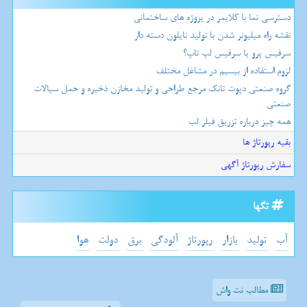
دسترسی نما با کلایمر در پروژه های ساختمانی
نقشه راه میلیونر شدن با تولید نایلون دسته دار
سرفیس پرو یا سرفیس لپ تاپ؟
لزوم استفاده از بیسیم در مشاغل مختلف
گروه صنعتی دپوت تانک مرجع طراحی و تولید مخازن ذخیره و حمل سیالات
صنعتی
همه چیز درباره تزریق فیلر لب
بقیه رپورتاژ ها
سفارش رپورتاژ آگهی
تگها
آب
تولید
بازار
رپورتاژ
آلودگی
برق
دولت
هوا
مطالب نت واش