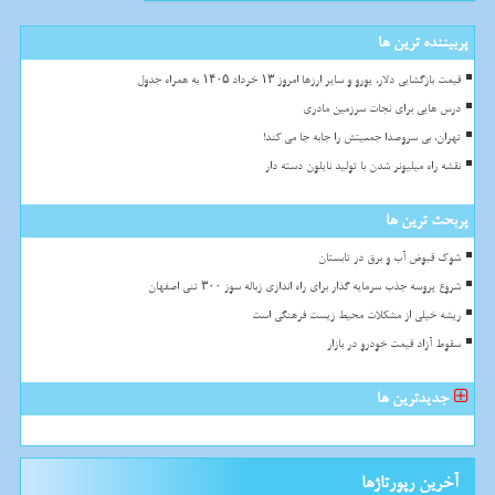
پربیننده ترین ها
قیمت بازگشایی دلار، یورو و سایر ارزها امروز ۱۳ خرداد ۱۴۰۵ به همراه جدول
درس هایی برای نجات سرزمین مادری
تهران، بی سروصدا جمعیتش را جابه جا می کند!
نقشه راه میلیونر شدن با تولید نایلون دسته دار
پربحث ترین ها
شوک قبوض آب و برق در تابستان
شروع پروسه جذب سرمایه گذار برای راه اندازی زباله سوز ۳۰۰ تنی اصفهان
ریشه خیلی از مشکلات محیط زیست فرهنگی است
سقوط آزاد قیمت خودرو در بازار
جدیدترین ها
آخرین رپورتاژها