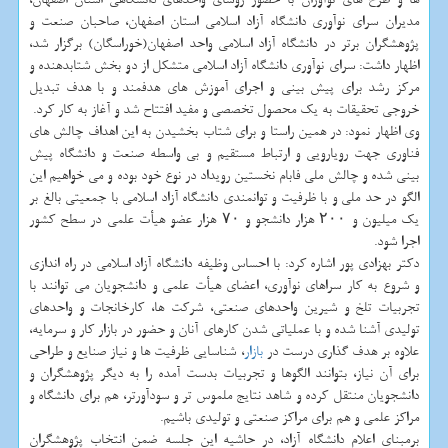
مدیران سرای نوآوری دانشگاه آزاد اسلامی استان اصفهان، صاحبان صنعت و
پژوهشگران برتر در دانشگاه آزاد اسلامی واحد اصفهان(خوراسگان) برگزار شد،
اظهار داشت: سرای نوآوری دانشگاه آزاد اسلامی متشكل از دو بخش شتابدهنده و
مركز رشد برای پیش بینی و اجرای آموزش های هدفمند و با هدف تبدیل
خروجی تحقیقات به یك محصول تخصصی و مفید افتتاح شد و آغاز به كار كرد.
وی اظهار نمود: در همین راستا و برای شتاب بخشیدن به این اهداف چالش های
فناوری جهت رویارویی و ارتباط مستقیم و بی واسطه صنعت و دانشگاه پیش
بینی شده و چالش ملی فابام نخستین رویداد در نوع خود بوده و می خواهیم این
الگو در حد ملی و با ظرفیت و توانمندی دانشگاه آزاد اسلامی با جمعیتی بالغ بر
یك میلیون و ۲۰۰ هزار دانشجو و ۷۰ هزار عضو هیأت علمی در سطح كشور
اجرا شود.
دكتر بهزادی پور اشاره كرد: با احساس وظیفه دانشگاه آزاد اسلامی در راه اندازی
و شروع به كار سراهای نوآوری، اعضای هیأت علمی و دانشجویان می توانند با
تجربیات تلخ و شیرین واحدهای صنعتی، شركت ها، كارخانجات و واحدهای
تولیدی آشنا شده و با عملیاتی شدن كارهای آنان و حضور در بازار كار و سرمایه،
علاوه بر هدف گذاری درست در
بازار
، شناسایی ظرفیت ها و نیاز صنایع و طراحی
برای آن نیاز، بتوانند الگوها و تجربیات بدست آمده را به دیگر پژوهشگران و
دانشجویان منتقل كرده و شاهد نتایج ملموس تر و سودآورتر، هم برای دانشگاه و
مراكز علمی و هم برای مراكز صنعتی و تولیدی باشیم.
برمبنای اعلام دانشگاه آزاد، در حاشیه این جلسه ضمن انتخاب پژوهشگران