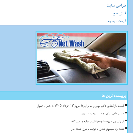
طراحی سایت
فیش حج
قیمت بیسیم
پربیننده ترین ها
قیمت بازگشایی دلار، یورو و سایر ارزها امروز ۱۳ خرداد ۱۴۰۵ به همراه جدول
درس هایی برای نجات سرزمین مادری
تهران، بی سروصدا جمعیتش را جابه جا می کند!
نقشه راه میلیونر شدن با تولید نایلون دسته دار