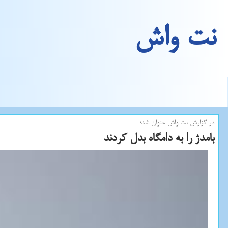
نت واش
در گزارش نت واش عنوان شد؛
بامدژ را به دامگاه بدل كردند