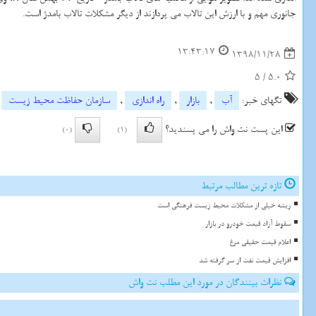
جانوری مهم و با ارزش این تالاب می پردازند از دیگر مشكلات تالاب بامدژ است.
13:43:17
1398/11/28
5
/
5.0
تگهای خبر:
آب
,
بازار
,
راه اندازی
,
سازمان حفاظت محیط زیست
این پست نت واش را می پسندید؟
(0)
(1)
تازه ترین مطالب مرتبط
ریشه خیلی از مشکلات محیط زیست فرهنگی است
سقوط آزاد قیمت خودرو در بازار
اعلام قیمت حقیقی مرغ
افزایش قیمت نفت از سر گرفته شد
نظرات بینندگان در مورد این مطلب نت واش