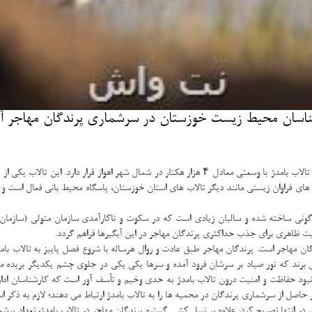
ان محیط زیست خوزستان در سرشماری پرندگان مهاجر آمار
رضا نیك فلك كارشناس و فعال محیط زیست در اینباره به خبرنگار مهر اظهار داشت: تالاب بامدژ با وسعتی م
ارزش های فراوان زیستی مانند دیگر تالاب های استان خوزستان، پاسگاه محیط بانی فعال اس
گونی ساخته شده و سالیان زیادی است كه در سكوت و ناكارآمدی سازمان متولی (سازما
ت ظاهری برای جذب حداكثری پرندگان مهاجر در این آبگیرها فراهم گردد.
ن مهاجر است. پرندگان مهاجر طبق عادت و روال هرساله با شروع فصل پاییز به تالاب بامدژ 
می برند كه تور صیاد بر سرشان فرود آمده و سرها یكی یكی در جلوی چشم یكدیگر بریده 
بود حفاظت و امنیت درون تالاب بامدژ به حدی وخیم و تأسف آور است كه كارشناسان اد
حاصل از سرشماری پرندگان در محمیه ها را به تالاب بامدژ ارتباط می دهند؛ لازم به ذكر ا
ازی شده اند. تصویر هوایی از محمیه های تالاب بامدژ - تاریخ ۲۴ بهمن سال ۹۸وی در انتها تصریح كرد: علاوه بر نسل كشی گستره پرن