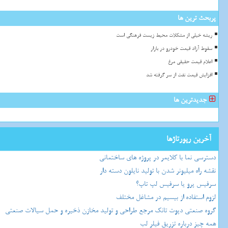
پربحث ترین ها
ریشه خیلی از مشکلات محیط زیست فرهنگی است
سقوط آزاد قیمت خودرو در بازار
اعلام قیمت حقیقی مرغ
افزایش قیمت نفت از سر گرفته شد
جدیدترین ها
آخرین رپورتاژها
دسترسی نما با کلایمر در پروژه های ساختمانی
نقشه راه میلیونر شدن با تولید نایلون دسته دار
سرفیس پرو یا سرفیس لپ تاپ؟
لزوم استفاده از بیسیم در مشاغل مختلف
گروه صنعتی دپوت تانک مرجع طراحی و تولید مخازن ذخیره و حمل سیالات صنعتی
همه چیز درباره تزریق فیلر لب