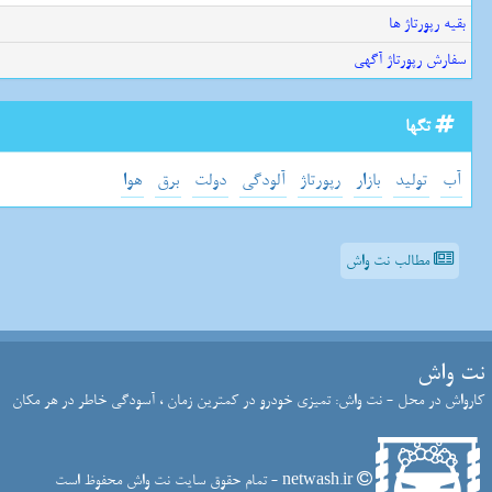
بقیه رپورتاژ ها
سفارش رپورتاژ آگهی
تگها
آب
تولید
بازار
رپورتاژ
آلودگی
دولت
برق
هوا
مطالب نت واش
نت واش
کارواش در محل - نت واش: تمیزی خودرو در کمترین زمان ، آسودگی خاطر در هر مکان
netwash.ir - تمام حقوق سایت نت واش محفوظ است