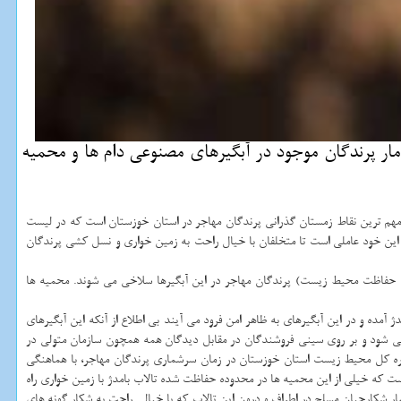
 پرندگان موجود در آبگیرهای مصنوعی دام ها و محمیه
عادل ۴ هزار هكتار در شمال شهر اهواز قرار دارد. این تالاب یكی از مهم ترین نقاط زمستان گذرانی پرندگان مهاجر در استان خوزستان است كه در لیست
ت و این خود عاملی است تا متخلفان با خیال راحت به زمین خواری و نسل كشی پرندگان
ن حفاظت محیط زیست) پرندگان مهاجر در این آبگیرها سلاخی می شوند. محمیه ها
آمده و در این آبگیرهای به ظاهر امن فرود می آیند بی اطلاع از آنكه این آبگیرهای
می شود و بر روی سینی فروشندگان در مقابل دیدگان همه همچون سازمان متولی در
اره كل محیط زیست استان خوزستان در زمان سرشماری پرندگان مهاجر، با هماهنگی
ست كه خیلی از این محمیه ها در محدوده حفاظت شده تالاب بامدژ با زمین خواری راه
دگان مهاجر در تالاب بامدژ، تعداد پرشمار شكارچیان مسلح در اطراف و درون این تالاب كه با خیالی راحت به شكار گونه های