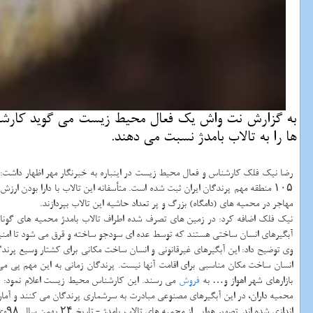
به گزارش نت واش یك فعال محیط زیست می گوید كارشناس
ها را به تالاب بامدژ نسبت می دهند.
۱۰۵ منطقه مهم پرندگان ایران ثبت شده است. متأسفانه این تالاب با دارا بودن 
مهاجر در محمیه های (دامگاه) بزرگ و پر تعداد حاشیه این تالاب بپردازند.
نیك فلك اضافه كرد: در زمین های تصرف شده اطراف تالاب بامدژ محمیه های گونا
آبگیرهای انسان ساختی هستند كه توسط عده ای سودجو ساخته و قرق می شود تا امنی
وی توضیح داد: این آبگیرهای غیرقانونی و انسان ساخت مكانی برای كشتار وسیع پرندگا
انسان ساخت مكان مناسبی برای اقامت آنها نیست. پرندگان زمانی به این مهم پی 
بازارهای شهر اهواز و… به
فروش
می رسند. این كارشناس محیط زیست اعلام نمود: ن
محمیه داران، در این آبگیرهای مصنوعی مبادرت به سرشماری پرندگان می كنند و آمار 
اند