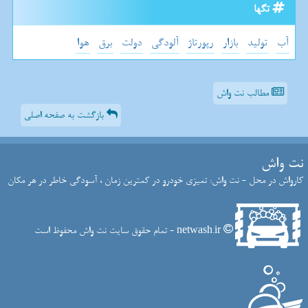
تگها
آب
تولید
بازار
رپورتاژ
آلودگی
دولت
برق
هوا
مطالب نت واش
بازگشت به صفحه اصلی
نت واش
کارواش در محل - نت واش: تمیزی خودرو در کمترین زمان ، آسودگی خاطر در هر مکان
netwash.ir - تمام حقوق سایت نت واش محفوظ است