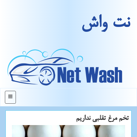
نت واش
منو
تخم مرغ تقلبی نداریم