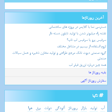
آخرین رپورتاژها
دسترسی نما با کلایمر در پروژه های ساختمانی
نقشه راه میلیونر شدن با تولید نایلون دسته دار
سرفیس پرو یا سرفیس لپ تاپ؟
لزوم استفاده از بیسیم در مشاغل مختلف
گروه صنعتی دپوت تانک مرجع طراحی و تولید مخازن ذخیره و حمل سیالات
صنعتی
همه چیز درباره تزریق فیلر لب
بقیه رپورتاژ ها
سفارش رپورتاژ آگهی
تگها
آب
تولید
بازار
رپورتاژ
آلودگی
دولت
برق
هوا