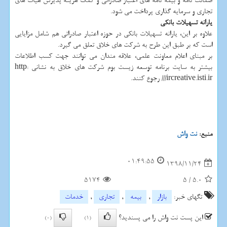
ضمانت نامه و بیمه نامه های اعتبار صادراتی و كمك هزینه پذیرش هیات های
تجاری و سرمایه گذاری پرداخت می شود.
یارانه تسهیلات بانكی
علاوه بر این، یارانه تسهیلات بانكی در حوزه اعتبار صادراتی هم شامل مزایایی
است كه بر طبق این طرح به شركت های خلاق تعلق می گیرد.
بر مبنای اعلام معاونت علمی، علاقه مندان می توانند جهت كسب اطلاعات
بیشتر به سایت برنامه توسعه زیست بوم شركت های خلاق به نشانی http:
//ircreative.isti.ir/ رجوع كنند.
منبع:
نت واش
01:49:55
1398/11/24
5174
5
/
5.0
تگهای خبر:
بازار
,
بیمه
,
تجاری
,
خدمات
این پست نت واش را می پسندید؟
(0)
(1)