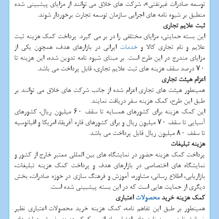
توسعه صادرات غیرنفتی»، شركت های خلاق می توانند از مزایای پیشبینی شده
منطبق بر شیوه نامه های اجرایی سازمان توسعه تجارت برخوردار شوند.
ثبت علایم تجاری
این بسته حمایتی، مزایای مختلفی را در بر می گیرد. پرداخت كمك هزینه ثبت
علایم و نام تجاری كالا و
خدمات
ایرانی در بازارهای هدف، همچون یكی از
مزایای مندرج در این طرح است. بر مبنای شیوه نامه تدوین شده، این هزینه تا
۷۰ درصد سقف هزینه های ثبت علایم تجاری، قابل پرداخت می باشد.
اعزام هیئت تجاری
همینطور هیئت های تجاری اعزام شده از جانب شركت های خلاق می توانند بر
طبق این طرح، كمك هزینه سفر دریافت نمایند.
این كمك هزینه برای كشورهای همسایه تا سقف ۶۰ میلیون ریال، كشورهای
آسیایی تا سقف ۷۰ میلیون ریال و برای كشورهای قاره آفریقا، امریكا و اقیانوسیه
تا سقف ۸۰ میلیون ریال قابل پرداخت می باشد.
هزینه تبلیغات
پرداخت كمك هزینه حضور در نمایشگاه های بین المللی معتبر خارج از كشور و
نمایشگاه های اختصاصی در بازارهای هدف و پرداخت كمك هزینه تبلیغات،
بازاریابی، اطلاع رسانی، مشاوره، آموزش و فرهنگ سازی در حوزه صادرات، بخش
دیگری از حمایت هایی است كه در این بسته پیشبینی شده است.
كمك هزینه خرید
محصولات
اعتباری
همینطور بر طبق این تفاهم نامه، كمك هزینه خرید محصولات اعتباری نظیر