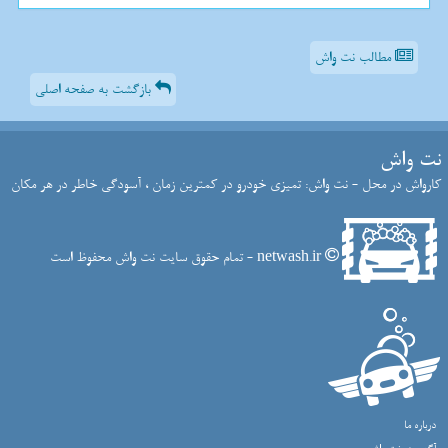
مطالب نت واش
بازگشت به صفحه اصلی
نت واش
کارواش در محل - نت واش: تمیزی خودرو در کمترین زمان ، آسودگی خاطر در هر مکان
netwash.ir - تمام حقوق سایت نت واش محفوظ است
درباره ما