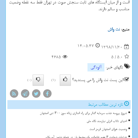
است و از میان ایستگاه های ثابت سنجش صوت در تهران فقط سه نقطه وضعیت
مناسب و سالم دارند.
منبع:
نت واش
14:05:47
1398/11/20
4685
5
/
5.0
تگهای خبر:
آلودگی
این پست نت واش را می پسندید؟
(0)
(1)
تازه ترین مطالب مرتبط
شروع پروسه جذب سرمایه گذار برای راه اندازی زباله سوز ۳۰۰ تنی اصفهان
احیای تالاب انزلی نیازمند نگاه ملی
وضعیت هوای اصفهان قرمز است
جزئیات شهادت ۳ عضو خانواده یک محیط بان در حمله دشمن آمریکایی