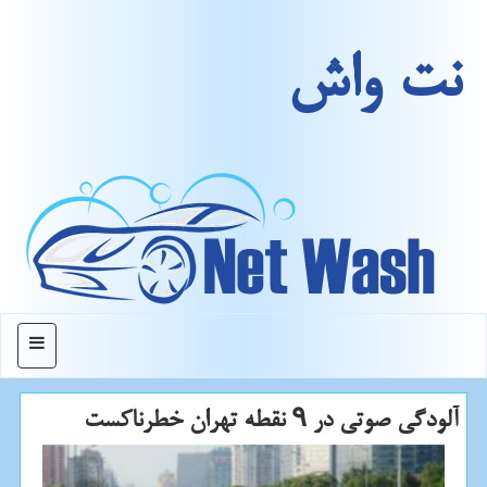
نت واش
منو
آلودگی صوتی در ۹ نقطه تهران خطرناكست