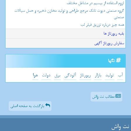
لزوم استفاده از بیسیم در مشاغل مختلف
گروه صنعتی دپوت تانک مرجع طراحی و تولید مخازن ذخیره و حمل سیالات
صنعتی
همه چیز درباره تزریق فیلر لب
بقیه رپورتاژ ها
سفارش رپورتاژ آگهی
تگها
آب
تولید
بازار
رپورتاژ
آلودگی
برق
دولت
هوا
مطالب نت واش
بازگشت به صفحه اصلی
نت واش