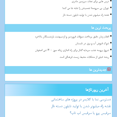
درس هایی برای نجات سرزمین مادری
تهران، بی سروصدا جمعیتش را جابه جا می کند!
نقشه راه میلیونر شدن با تولید نایلون دسته دار
پربحث ترین ها
اعلام زمان دقیق پرداخت معوقات فروردین و اردیبهشت بازنشستگان بالاخره
شوک قبوض آب و برق در تابستان
شروع پروسه جذب سرمایه گذار برای راه اندازی زباله سوز ۳۰۰ تنی اصفهان
ریشه خیلی از مشکلات محیط زیست فرهنگی است
جدیدترین ها
آخرین رپورتاژها
دسترسی نما با کلایمر در پروژه های ساختمانی
نقشه راه میلیونر شدن با تولید نایلون دسته دار
سرفیس پرو یا سرفیس لپ تاپ؟