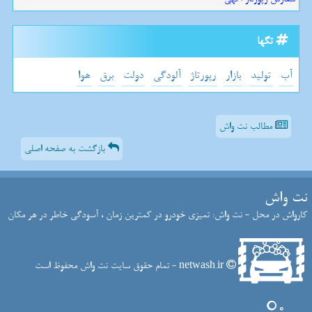
تگها
آب
تولید
بازار
رپورتاژ
آلودگی
دولت
برق
هوا
مطالب نت واش
بازگشت به صفحه اصلی
نت واش
کارواش در محل - نت واش: تمیزی خودرو در کمترین زمان ، آسودگی خاطر در هر مکان
netwash.ir - تمام حقوق سایت نت واش محفوظ است