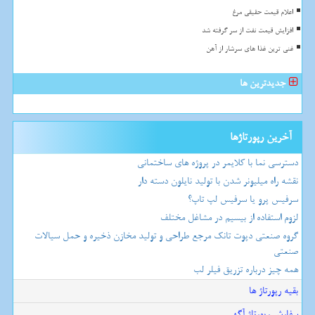
اعلام قیمت حقیقی مرغ
افزایش قیمت نفت از سر گرفته شد
غنی ترین غذا های سرشار از آهن
جدیدترین ها
آخرین رپورتاژها
دسترسی نما با کلایمر در پروژه های ساختمانی
نقشه راه میلیونر شدن با تولید نایلون دسته دار
سرفیس پرو یا سرفیس لپ تاپ؟
لزوم استفاده از بیسیم در مشاغل مختلف
گروه صنعتی دپوت تانک مرجع طراحی و تولید مخازن ذخیره و حمل سیالات
صنعتی
همه چیز درباره تزریق فیلر لب
بقیه رپورتاژ ها
سفارش رپورتاژ آگهی