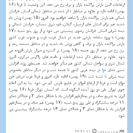
ارتفاعات البرز بارش پراكنده باران و برف رخ می دهد. این وضعیت تا فردا (۱۶
بهمن) ادامه دارد و علاوه بر مناطق ذكر شده در مناطق شمالی استان خراسان
شمالی هم بارش پراكنده باران را شاهد خواهیم بود. امروز (۱۵ بهمن) وزش باد
شدید هم برای استان های اردبیل، گیلان، قم، شرق سمنان، خراسان شمالی و
نیمه شرقی استان خراسان رضوی پیشبینی می شود و از روز پنج شنبه (۱۷
بهمن) با ورود سامانه بارشی جدید در شمال غرب، غرب و جنوب غرب كشور
بارش پراكنده باران و برف و گاهی وزش باد شدید و در مناطق مستعد رعد و
برق
رخ می دهد. از روز جمعه (۱۸ بهمن) بر گستره و میزان بارش افزوده می
شود. علاوه بر مناطق ذكر شده ارتفاعات و دامنه های زاگرس مركزی، البرز،
شمال شرق و سواحل شمالی كشور هم متأثر خواهند شد. همینطور روند افزایش
نسبی دمای
هوا
در نیمه غربی كشور تا جمعه شب و در دیگر مناطق بخصوص
نیمه شرقی تا شنبه شب (۱۹ بهمن) ادامه دارد. امروز و فردا غرب دریای خزر
مواج است و فردا از ارتفاع امواج در خلیج فارس كم می شود. بنا به این اعلام
جوی تهران طی دو روز آینده اینگونه است كه آسمان تهران فردا (۱۶ بهمن)
ابری به تدریج صاف و در بعدازظهر افزایش باد با حداقل دمای ۲ و حداكثر دمای
۱۱ درجه سانتیگراد و طی روز پنج شنبه (۱۷ بهمن) هم صاف و در بعدازظهر
افزایش باد با حداقل دمای ۳ و حداكثر دمای ۱۴ درجه سانتیگراد پیشبینی می
شود.
23:31:11
1398/11/16