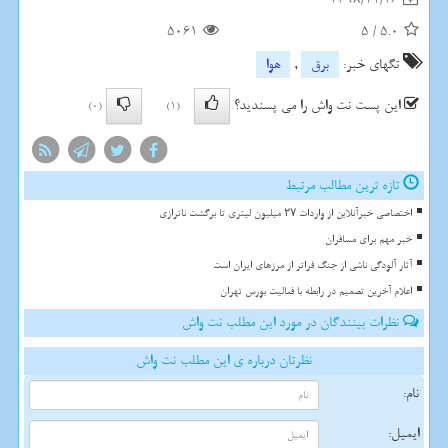
5061
5
/
5.0
تگهای خبر:
برق
,
هوا
این پست نت واش را می پسندید؟
(0)
(1)
تازه ترین مطالب مرتبط
اختصاصی خبرآنلاین از واردات ۲۷ میلیون لیتری تا برگشت ناترازی
خبر مهم برای مسافران
آثار آلودگی ناشی از جنگ فراتر از مرزهای ایران است
اعلام آخرین تصمیم در رابطه با فعالیت بورس تهران
نظرات بینندگان در مورد این مطلب نت واش
نظرتان درباره ی این مطلب نت واش
نام:
ایمیل: