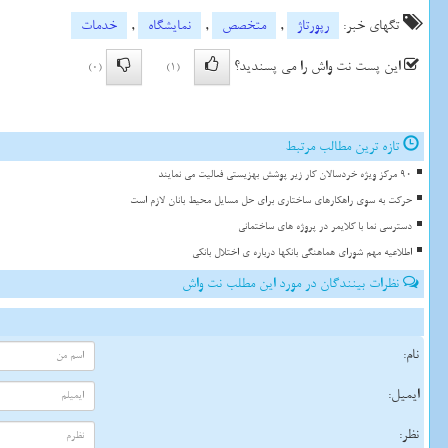
تگهای خبر:
رپورتاژ
,
متخصص
,
نمایشگاه
,
خدمات
این پست نت واش را می پسندید؟
(0)
(1)
تازه ترین مطالب مرتبط
90 مرکز ویژه خردسالان کار زیر پوشش بهزیستی فعالیت می نمایند
حرکت به سوی راهکارهای ساختاری برای حل مسایل محیط بانان لازم است
دسترسی نما با کلایمر در پروژه های ساختمانی
اطلاعیه مهم شورای هماهنگی بانکها درباره ی اختلال بانکی
نظرات بینندگان در مورد این مطلب نت واش
نام:
ایمیل:
نظر: