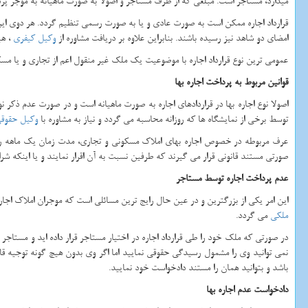
میدارد، مستاجر است. مبلغی که از طرف مستاجر و اصولا به صورت ماهیانه به موجر پردا
قرارداد اجاره ممکن است به صورت عادی و یا به صورت رسمی تنظیم گردد. هر دوی این گو
امضای دو شاهد نیز رسیده باشند. بنابراین علاوه بر دریافت مشاوره از
وکیل کیفری
، هی
عمومی ترین نوع قرارداد اجاره با موضوعیت یک ملک غیر منقول اعم از تجاری و یا مسک
قوانین مربوط به پرداخت اجاره بها
اصولا نوع اجاره بها در قراردادهای اجاره به صورت ماهیانه است و در صورت عدم ذکر 
توسط برخی از نمایشگاه ها که روزانه محاسبه می گردد و نیاز به مشاوره با
وکیل حقوق
عرف مربوطه در خصوص اجاره بهای املاک مسکونی و تجاری، مدت زمان یک ماهه را د
صورتی مستند قانونی قرار می گیرند که طرفین نسبت به آن اقرار نمایند و یا اینکه شرا
عدم پرداخت اجاره توسط مستاجر
این امر یکی از بزرگترین و در عین حال رایج ترین مسائلی است که موجران املاک اج
ملکی
می گردد.
در صورتی که ملک خود را طی قرارداد اجاره در اختیار مستاجر قرار داده اید و مستاجر 
نمی توانید وی را مشمول رسیدگی حقوقی نمایید اما اگر وی بدون هیچ گونه توجیه قانون
باشد و بتوانید همان را مستند دادخواست خود نمایید.
دادخواست عدم اجاره بها