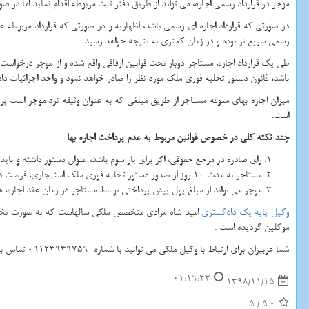
موجر در قرارداد رسمی اجاره، می تواند از طریق دفتر ثبت مربوطه اقدام نماید اما 
در صورتی که قرارداد اجاره ای رسمی باشد، اظهاریه و در صورتی که قرارداد مربوطه 
رسمی سریع تر بوده و در زمان کمتری به نتیجه خواهد رسید.
طی یک قرارداد اجاره، مستاجر دوبار تحت قوانین ارفاقی واقع شده و از موجر درخواست 
باشد، قانون دستور تخلیه فوری ملک مورد نظر را صادر خواهد نمود و واحد اجرائیات دا
میزان اجاره بهای معوقه مستاجر از طریق مبلغی که به عنوان وثیقه نزد موجر است 
است.
چند نکته کلی در خصوص قوانین مربوط به عدم پرداخت اجاره بها
رای صادره در مرجع حقوقی، اگر برای بار سوم باشد، عنوان دستور داشته و باید 
مستاجر به مدت 10 روز از صدور دستور تخلیه فوری ملک استیجاری، فرصت دارد نسبت به تخلیه ملک مورد نظر اقدام کند.
موجر می تواند از مبلغ پول پیش پرداختی توسط مستاجر در زمان عقد اجاره، هزی
وکیل پایه یک دادگستری
امید شاه مرادی متخصص ملکی سالهاست که به صورت تخصصی
موکلین گردیده است .
شما عزبیزان برای ارتباط با وکیل ملکی می توانید با شماره 09123939759 تماس بگیرید.
01:19:23
1398/11/15
5
/
5.0