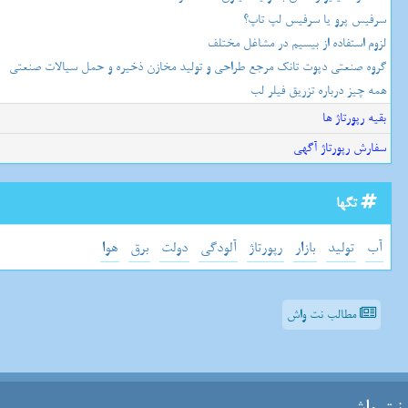
سرفیس پرو یا سرفیس لپ تاپ؟
لزوم استفاده از بیسیم در مشاغل مختلف
گروه صنعتی دپوت تانک مرجع طراحی و تولید مخازن ذخیره و حمل سیالات صنعتی
همه چیز درباره تزریق فیلر لب
بقیه رپورتاژ ها
سفارش رپورتاژ آگهی
تگها
آب
تولید
بازار
رپورتاژ
آلودگی
دولت
برق
هوا
مطالب نت واش