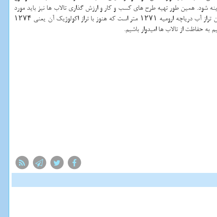
ادینه شود. همین طور تهیه طرح های كسب و كار و ارزش گذاری تالاب ها نیز باید مورد
توجه قرار گیرد. ارواحی اشاره كرد: باتوجه به اهمیت تالاب ها باید بتوانیم كاركرد آنرا حفظ نماییم و برای این منظور باید حداقل آب وارد آن شود تا كاركردش حفظ شود، مثلاً الان تراز آب دریاچه ارومیه ۱۲۷۱ متر است كه هنوز با تراز اكولوژیك آن یعنی ۱۲۷۴