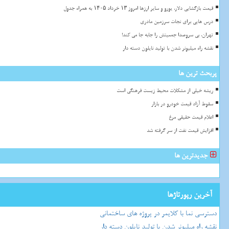
قیمت بازگشایی دلار، یورو و سایر ارزها امروز ۱۳ خرداد ۱۴۰۵ به همراه جدول
درس هایی برای نجات سرزمین مادری
تهران، بی سروصدا جمعیتش را جابه جا می کند!
نقشه راه میلیونر شدن با تولید نایلون دسته دار
پربحث ترین ها
ریشه خیلی از مشکلات محیط زیست فرهنگی است
سقوط آزاد قیمت خودرو در بازار
اعلام قیمت حقیقی مرغ
افزایش قیمت نفت از سر گرفته شد
جدیدترین ها
آخرین رپورتاژها
دسترسی نما با کلایمر در پروژه های ساختمانی
نقشه راه میلیونر شدن با تولید نایلون دسته دار