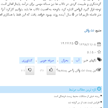
گردشگری و طبیعت گردی در تالاب ها نیز مساله مهمی برای درآمد پایدار اهالی است كه 
متر فاصله داریم اما در ۵ سال آینده روند بهبود خواهد یافت كه این فقط با همكاری اهالی بومی و نهادهای مختلف ممكن شد. تا زمانی كه نظام بهره برداری صحیح نباشد نمی توانیم به حفاظت از تالاب ها امیدوار باشیم.
منبع:
نت واش
14:27:35
1398/11/08
5
/
5.0
تگهای خبر:
آب
,
بحران
,
صرفه جویی
,
كشاورزی
این پست نت واش را می پسندید؟
(0)
(1)
تازه ترین مطالب مرتبط
ریشه خیلی از مشکلات محیط زیست فرهنگی است
افزایش قیمت نفت از سر گرفته شد