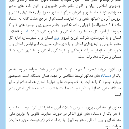
جمهوری اسلامی ایران و قانون نظام جامع دامپروری و آئین نامه های صدور
مجوزهای تولید دام طیور و آبزیان، هرگونه صدور مجوز برای فعالیتهای تكثیر و
پرورش آبزیان (میگو، ماهی و...) نیازمند استعلام از مراجع هشت گانه به استناد
ماده ۱۱ دستورالعمل اجرایی ماده ۵ قانون جامع دامپروری و تبصره های ۱ و ۲
مربوطه از اداره كل محیط زیست استان و یا شهرستان، شركت
آب
و فاضلاب
استان و یا شهرستان، شركت توزیع نیروی
برق
استان و یا شهرستان، اداره كل
منابع طبیعی و آبخیزداری استان و یا شهرستان، مدیریت امور اراضی استان و یا
شهرستان، سازمان میراث فرهنگی و گردشگری استان و یا شهرستان، بنیاد
مسكن و شركت مخابرات است.
وی افزود: برپایه تبصره ۱ هم مسئولیت نظارت بر رعایت ضوابط مربوط به هر
یك از
دستگاه
های مذكور توسط متقاضی بر عهده همان دستگاه است. همینطور
برپایه تبصره ۲ با عنایت به خصوصیت ها و شرایط استان ها، استعلام از سایر
دستگاه هایی كه از آنها ذكر نام نشده است با تایید ستاد هماهنگی امكان پذیر
است.
معاون توسعه آبزی پروری سازمان شیلات ایران خاطرنشان كرد: برحسب تبصره
۱ هر یك از دستگاه های فوق الذكر در صورت مغایرت قانونی با موازین ملی،
منطقه ای و بین المللی مجاز به قبول یا رد استعلام (درخواست مجوز فعالیت)
خواهند بود.