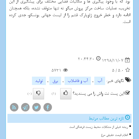
بود كه با وجود پیگیری ها و مكاتبات قضایی مختلف برای پیشگیری از این
تخریب، عملیات ساخت مركز پروش میگو نه تنها متوقف نشده، بلكه همچنان
ادامه دارد و خطر خروج ژئوپارك قشم را از لیست جهانی یونسكو، جدی كرده
است.
20:44:30
1398/11/07
5731
5
/
5.0
تگهای خبر:
آب
,
آب و فاضلاب
,
برق
,
تولید
این پست نت واش را می پسندید؟
(0)
(1)
تازه ترین مطالب مرتبط
ریشه خیلی از مشکلات محیط زیست فرهنگی است
اعلام قیمت حقیقی مرغ