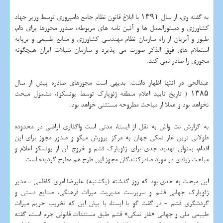
به گفته وی، از سال ۱۳۹۱ با ابلاغ قانون نظام جامع دامپروری توسط وزیر جهاد
كشاورزی و دستورالعمل ها و آئین نامه های مربوطه، صدور مجوزها برای دام،
طیور و آبزیان از راه سازمان نظام مهندسی كشاورزی و منابع طبیعی و برپایه
استعلام های فوق الذكر صورت می پذیرد و سازمان شیلات ایران هیچگونه
مجوزی را صادر نمی كند.
عبدالحی در انتها اظهار داشت: بدیهی است مجوزهای صادره پیش از سال
۱۳۸۵ ( تاریخ تایید اعلام منطقه ژئوپارك توسط یونسكو)، مشمول مبحث
نخواهد بود و عملا از مباحث مطروحه مستثنی خواهد بود.
به گزارش نت واش به نقل از ایسنا، مدتی است واگذاری اراضی در محدوده
طولانی ترین غار نمكی جهان به مركز پرورش میگو و صدور مجوز برای این
اقدام، بعنوان تهدید جدی برای ژئوپارك قشم و خروج آن از یونسكو اعلام و
مباحث زیادی در مورد صادركنندگان مجوز این طرح هم مطرح گردیده است.
این مبحث به حدی بود كه روز گذشته (یكشنبه) علیرضا امری كاظمی ـ مدیر
ژئوپارك جهانی قشم و سرپرست مدیریت میراث فرهنگی، صنایع دستی و
گردشگری قشم - در گفت گو با ایسنا، با بیان این كه تخریب حریم میراث
طبیعی ملی و جهانی «غار نمكی» قشم طبق مستندات قانونی جرم است، گفته