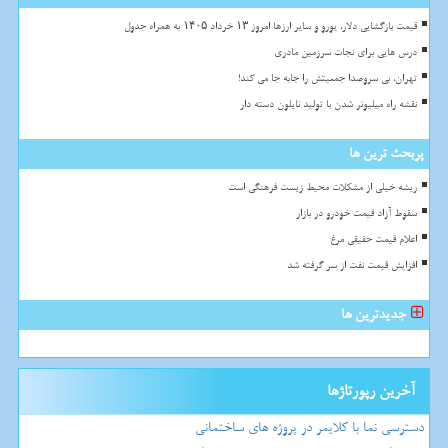
قیمت بازگشایی دلار، یورو و سایر ارزها امروز ۱۳ خرداد ۱۴۰۵ به همراه جدول
درس هایی برای نجات سرزمین مادری
تهران، بی سروصدا جمعیتش را جابه جا می کند!
نقشه راه میلیونر شدن با تولید نایلون دسته دار
پربحث ترین ها
ریشه خیلی از مشکلات محیط زیست فرهنگی است
سقوط آزاد قیمت خودرو در بازار
اعلام قیمت حقیقی مرغ
افزایش قیمت نفت از سر گرفته شد
جدیدترین ها
آخرین رپورتاژها
دسترسی نما با کلایمر در پروژه های ساختمانی