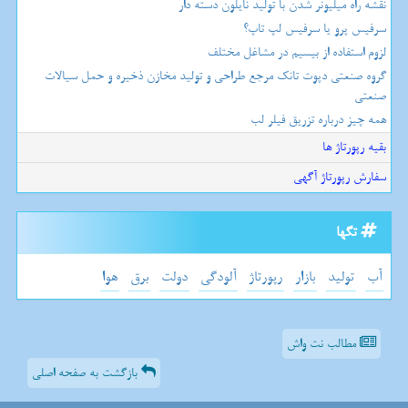
نقشه راه میلیونر شدن با تولید نایلون دسته دار
سرفیس پرو یا سرفیس لپ تاپ؟
لزوم استفاده از بیسیم در مشاغل مختلف
گروه صنعتی دپوت تانک مرجع طراحی و تولید مخازن ذخیره و حمل سیالات
صنعتی
همه چیز درباره تزریق فیلر لب
بقیه رپورتاژ ها
سفارش رپورتاژ آگهی
تگها
آب
تولید
بازار
رپورتاژ
آلودگی
دولت
برق
هوا
مطالب نت واش
بازگشت به صفحه اصلی