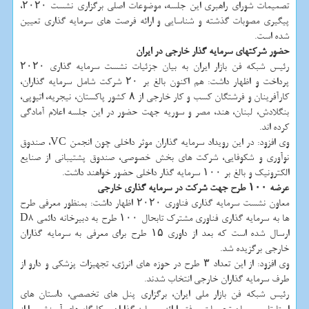
تصمیمات شورای راهبری این جلسه، موضوعات اصلی برگزاری نشست ۲۰۲۰،
پیگیری مصوبات گذشته و شناسایی و ارائه فرصت های سرمایه گذاری تعیین
شده است.
حضور شركتهای سرمایه گذار خارجی در ایران
رئیس شبكه فن بازار ایران به بیان جزئیات نشست سرمایه گذاری ۲۰۲۰
پرداخت و اظهار داشت: هم اكنون بالغ بر ۲۰ شركت شامل سرمایه گذاران،
كارآفرینان و فرشتگان كسب و كار خارجی از ۸ كشور پاكستان، نیجریه، اتیوپی،
بنگلادش، لبنان، هند، مصر و سوریه جهت حضور در این جلسه اعلام آمادگی
كرده اند.
وی افزود: در این رویداد سرمایه گذاران موثر داخلی چون انجمن VC، صندوق
نوآوری و شكوفایی، شركت های بخش خصوصی، صندوق پشتیبانی از صنایع
الكترونیك و بالغ بر ۱۰۰ سرمایه گذار داخلی حضور خواهند داشت.
عرضه ۱۰۰ طرح جهت شركت در سرمایه گذاری خارجی
معاون نشست سرمایه گذاری فناوری ۲۰۲۰ اظهار داشت: بمنظور معرفی طرح
ها به سرمایه گذاری فناوری مشترك تابحال ۱۰۰ طرح به دبیرخانه دائمی D8
ارسال شده است كه بعد از داوری ۱۵ طرح برای معرفی به سرمایه گذاران
خارجی برگزیده شد.
وی افزود: از این تعداد ۳ طرح در حوزه های انرژی، تجهیزات پزشكی و دارو از
طرف سرمایه گذاران خارجی انتخاب شدند.
رئیس شبكه فن بازار ملی ایران، برگزاری پنل های تخصصی، داستان های