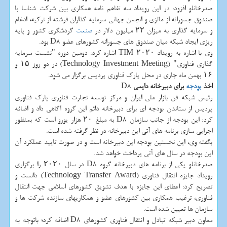
صدرخانلو افزود: در این رویداد سه تفاهم نامه همكاری بین شركت شناسا با
صندوق جسورانه از مالزی و انجمن جهانی سرمایه گذاران فرشته از تركیه، ادغام
و سرمایه گذاری به میزان ۲۲ میلیون دلار در
صنعت
گردشگری كشور و پایه
ریزی ایجاد شبكه میان صندوق های جسورانه كشورهای عضو D8 بود.
وی با اشاره به رویداد TIM ۲۰۲۰ اشاره كرد: دومین دوره "نشست سرمایه
گذاری فناوری" (Technology Investment Meeting) در دو روز ۱۵ و
۱۶ بهمن ماه جاری در محل پارك فناوری پردیس برگزار می شود.
اخذ
بودجه
برای دبیرخانه دایمی
D8
رئیس شبكه فن بازار ملی ایران و مركز توسعه تجارت فناوری پارك فناوری
پردیس از ستاندن بودجه ای برای دبیرخانه دائم این گروه آگاهی داد و اضافه
كرد: این بودجه از جانب سازمان D8 به مبلغ ۲۰ هزار یورو است كه بمنظور
اجرایی سازی برنامه های آتی این دبیرخانه در نظر گرفته شده است.
بگفته وی، این نخستین بودجه این دبیرخانه است و در صورت تایید عملكرد آن
این بودجه در سال های آتی پرداخت خواهد شد.
صدرخانلو یكی از برنامه های دبیرخانه گروه D8 در سال ۲۰۲۰ را برگزاری
رویداد جایزه انتقال فناوری (Technology Transfer Award) دانست و
تصریح كرد: اعطای این جایزه با هدف تشویق كشورهای اسلامی جهت انتقال
فناوری، ترغیب همكاری بین كشورهای عضو و همكاریهای سازنده شركت ها و
سازمان ها تعیین شده است.
معاون دبیر شبكه تبادل و انتقال فناوری كشورهای D8 اضافه كرد؛ باتوجه به