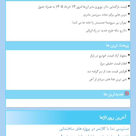
قیمت بازگشایی دلار، یورو و سایر ارزها امروز ۱۳ خرداد ۱۴۰۵ به همراه جدول
درس هایی برای نجات سرزمین مادری
تهران، بی سروصدا جمعیتش را جابه جا می کند!
دلار و سکه طرح جدید در راه ارزانی
پربحث ترین ها
سقوط آزاد قیمت خودرو در بازار
اعلام قیمت حقیقی مرغ
افزایش قیمت نفت از سر گرفته شد
غنی ترین غذا های سرشار از آهن
جدیدترین ها
آخرین رپورتاژها
دسترسی نما با کلایمر در پروژه های ساختمانی