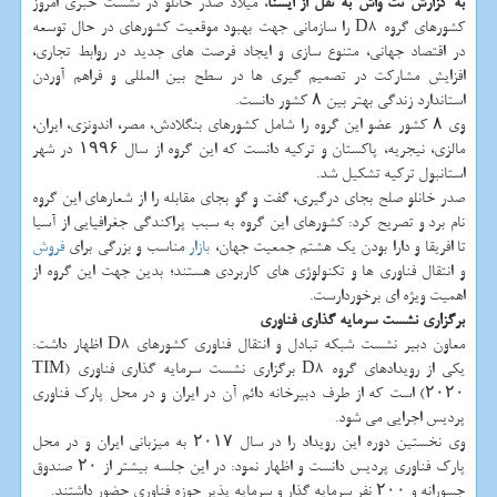
به گزارش نت واش به نقل از ایسنا
، میلاد صدر خانلو در نشست خبری امروز
كشورهای گروه D8 را سازمانی جهت بهبود موقعیت كشورهای در حال توسعه
در اقتصاد جهانی، متنوع سازی و ایجاد فرصت های جدید در روابط تجاری،
افزایش مشاركت در تصمیم گیری ها در سطح بین المللی و فراهم آوردن
استاندارد زندگی بهتر بین ۸ كشور دانست.
وی ۸ كشور عضو این گروه را شامل كشورهای بنگلادش، مصر، اندونزی، ایران،
مالزی، نیجریه، پاكستان و تركیه دانست كه این گروه از سال ۱۹۹۶ در شهر
استانبول تركیه تشكیل شد.
صدر خانلو صلح بجای درگیری، گفت و گو بجای مقابله را از شعارهای این گروه
نام برد و تصریح كرد: كشورهای این گروه به سبب پراكندگی جغرافیایی از آسیا
تا افریقا و دارا بودن یك هشتم جمعیت جهان،
بازار
مناسب و بزرگی برای
فروش
و انتقال فناوری ها و تكنولوژی های كاربردی هستند؛ بدین جهت این گروه از
اهمیت ویژه ای برخوردارست.
برگزاری نشست سرمایه گذاری فناوری
معاون دبیر نشست شبكه تبادل و انتقال فناوری كشورهای D8 اظهار داشت:
یكی از رویدادهای گروه D8 برگزاری نشست سرمایه گذاری فناوری (TIM
۲۰۲۰) است كه از طرف دبیرخانه دائم آن در ایران و در محل پارك فناوری
پردیس اجرایی می شود.
وی نخستین دوره این رویداد را در سال ۲۰۱۷ به میزبانی ایران و در محل
پارك فناوری پردیس دانست و اظهار نمود: در این جلسه بیشتر از ۲۰ صندوق
جسورانه و ۲۰۰ نفر سرمایه گذار و سرمایه پذیر حوزه فناوری حضور داشتند.