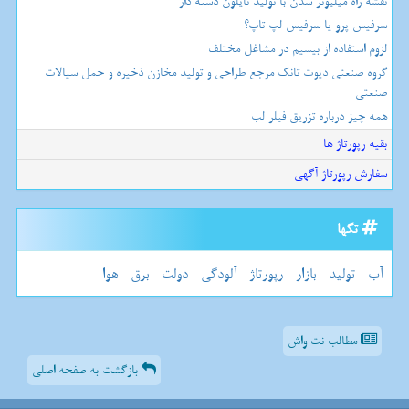
نقشه راه میلیونر شدن با تولید نایلون دسته دار
سرفیس پرو یا سرفیس لپ تاپ؟
لزوم استفاده از بیسیم در مشاغل مختلف
گروه صنعتی دپوت تانک مرجع طراحی و تولید مخازن ذخیره و حمل سیالات
صنعتی
همه چیز درباره تزریق فیلر لب
بقیه رپورتاژ ها
سفارش رپورتاژ آگهی
تگها
آب
تولید
بازار
رپورتاژ
آلودگی
دولت
برق
هوا
مطالب نت واش
بازگشت به صفحه اصلی