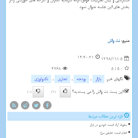
استارتاپی و بیان تجربیات موفق، ارائه سرمایه گذاران و كارگاه های آموزشی را از
بخش های این جلسه عنوان نمود.
منبع:
نت واش
14:40:31
1398/11/05
4768
5
/
5.0
تگهای خبر:
بازار
,
بودجه
,
تجاری
,
تكنولوژی
این پست نت واش را می پسندید؟
(0)
(1)
تازه ترین مطالب مرتبط
سقوط آزاد قیمت خودرو در بازار
اعلام قیمت حقیقی مرغ