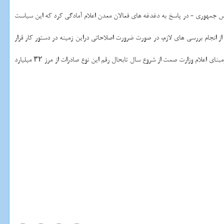
ئیس جمهوری - در پاسخ به دغدغه های فعالان معدن اعلام آمادگی كرد كه این سیاست
 انجام بررسی های لازم، در صورت ضرورت اصلاحاتی دراین زمینه در دستور كار قرار
نفت تحت تاثیر تحریم های یك جانبه آمریكا، صادرات غیر نفتی به یكی از اصلی ترین راه های تامین نیاز ارزی كشور تبدیل گشته و برمبنای اعلام وزارت صمت از شروع سال تابحال رقم این نوع صادرات از مرز ۳۲ میلیارد