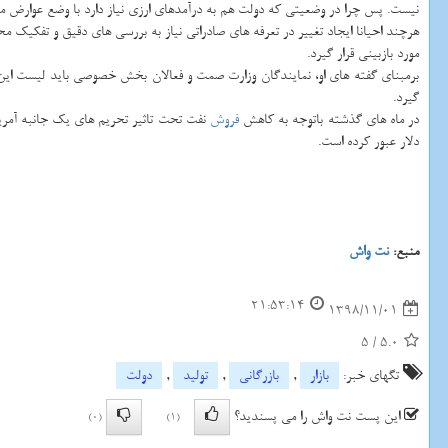
نیست. پس چرا در وضعیتی كه دولت هم به درآمدهای ارزی نیاز دارد با وضع عوارض ما
هرچند احیانا ایجاد تغییر در تعرفه های صادراتی نیاز به بررسی های دقیق و تفكیك
مورد بازبینی قرار گیرد.
برمبنای گفته های او، نمایندگان وزارت صمت و فعالان بخش خصوصی باید لیست این مو
گیرد.
در ماه های گذشته باتوجه به كاهش
فروش
دلار عبور كرده است.
منبع:
نت واش
21:53:14
1398/11/01
5
/
5.0
تگهای خبر:
بازار
,
بازرگانی
,
تولید
,
دولت
این پست نت واش را می پسندید؟
(0)
(1)