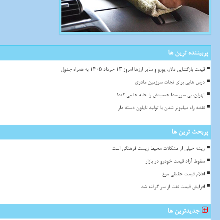
پربیننده ترین ها
قیمت بازگشایی دلار، یورو و سایر ارزها امروز ۱۳ خرداد ۱۴۰۵ به همراه جدول
درس هایی برای نجات سرزمین مادری
تهران، بی سروصدا جمعیتش را جابه جا می کند!
نقشه راه میلیونر شدن با تولید نایلون دسته دار
پربحث ترین ها
ریشه خیلی از مشکلات محیط زیست فرهنگی است
سقوط آزاد قیمت خودرو در بازار
اعلام قیمت حقیقی مرغ
افزایش قیمت نفت از سر گرفته شد
جدیدترین ها