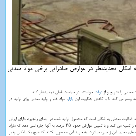
ی توسعه كشور اعلام نمود كه امكان تجدیدنظر در عوارض صادراتی برخی مواد معدنی
 معدنی را تشریح و از
دولت
خواستند در سیاست فعلی تجدیدنظر كند.
بازار
، مواد خام و اولیه معدنی برای تولید در
ند فعالیت معدنی به شكلی است كه محصول تولید شده در ابتدای زنجیره، دارای ارزش
افزوده كمتری نسبت به حلقه دوم و به ترتیب حلقه های بعدی این زنجیره است. باتوجه به این مسئله، دولت با سیاست هایی كه اتخاذ كرده، تولیدكننده حلقه های اول این زنجیره را تنبیه می كند و با تعیین عوارض حدود ۲۵ درصد به آنها اجازه نمی دهد كه مازاد
لقه های بعدی این زنجیره مبادرت به خرید این محصول بكنند كه هیچ یك امكان پذیر