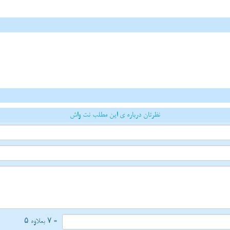
نظرتان درباره ی این مطلب نت واش
= ۷ بعلاوه ۵