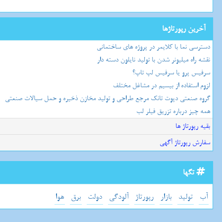
آخرین رپورتاژها
دسترسی نما با کلایمر در پروژه های ساختمانی
نقشه راه میلیونر شدن با تولید نایلون دسته دار
سرفیس پرو یا سرفیس لپ تاپ؟
لزوم استفاده از بیسیم در مشاغل مختلف
گروه صنعتی دپوت تانک مرجع طراحی و تولید مخازن ذخیره و حمل سیالات صنعتی
همه چیز درباره تزریق فیلر لب
بقیه رپورتاژ ها
سفارش رپورتاژ آگهی
تگها
آب
تولید
بازار
رپورتاژ
آلودگی
دولت
برق
هوا