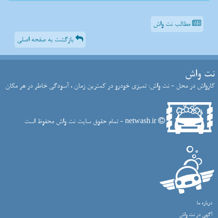
مطالب نت واش
بازگشت به صفحه اصلی
نت واش
کارواش در محل - نت واش: تمیزی خودرو در کمترین زمان ، آسودگی خاطر در هر مکان
netwash.ir - تمام حقوق سایت نت واش محفوظ است
درباره ما
آگهی در نت واش