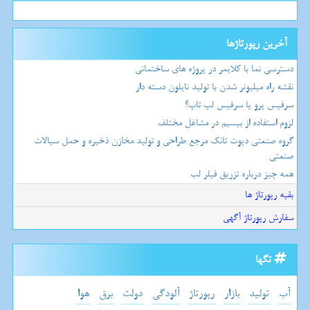
آخرین رپورتاژها
دسترسی نما با کلایمر در پروژه های ساختمانی
نقشه راه میلیونر شدن با تولید نایلون دسته دار
سرفیس پرو یا سرفیس لپ تاپ؟
لزوم استفاده از بیسیم در مشاغل مختلف
گروه صنعتی دپوت تانک مرجع طراحی و تولید مخازن ذخیره و حمل سیالات
صنعتی
همه چیز درباره تزریق فیلر لب
بقیه رپورتاژ ها
سفارش رپورتاژ آگهی
تگها
آب
تولید
بازار
رپورتاژ
آلودگی
دولت
برق
هوا