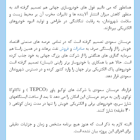
همانطور كه می دانیم غول های خودروسازی جهانی هم تصمیم گرفته اند به
منظور كاهش میزان انتشار آلاینده ها و تاثیرات مخرب آن بر محیط زیست و
سلامت شهروندان، به رقابت تنگاتنگی در طراحی و تولید انبوه خودروهای
الكتریكی بپردازند.
عربستان سعودی تصمیم گرفته است كه در تمامی عرصه های صنعتی اقتصاد
خویش را از وابستگی صرف به
صادرات
و
فروش
نفت برهاند و در همین راستا هم
سرمایه گذاری های هنگفتی را از شركت های بزرگ جهانی به خود جذب كرده
است. حالا هم با همكاری با خودروساز برتر ژاپنی (نیسان) تصمیم گرفته است
خودروهای پاك الكتریكی برتر جهان را وارد كشور كرده و در دسترس شهروندان
سعودی قرار دهد.
قرارداد عربستان سعودی با شركت های توكیو پاور (TEPCO ) و تاكائوكا
توكوی ژاپن به مردم عربستان این امكان را می دهد تا بعد از ساخت ایستگاههای
شارژ سریع، خودروهای برقی و الكتریكی خویش را تنها در مدت زمان كوتاهی (
۳۰ دقیقه) شارژ كنند.
البته لازم به ذكر است كه هنوز هیچ برنامه مشخص و زمان و جزئیات دقیقی
برای اجرای این پروژه بیان نشده است.