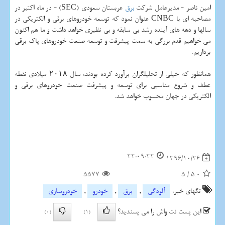
امین ناصر - مدیرعامل شركت
برق
عربستان سعودی (SEC) - در ماه اكتبر در
مصاحبه ای با CNBC عنوان نمود كه توسعه خودروهای برقی و الكتریكی در
سالها و دهه های آینده رشد بی سابقه و بی نظیری خواهد داشت و ما هم اكنون
می خواهیم قدم بزرگی به سمت پیشرفت و توسعه صنعت خودروهای پاك برقی
برداریم.
همانظور كه خیلی از تحلیلگران برآورد كرده بودند، سال ۲۰۱۸ میلادی نقطه
عطف و شروع مناسبی برای توسعه و پیشرفت صنعت خودروهای برقی و
الكتریكی در جهان محسوب خواهد شد.
22:09:22
1396/10/26
5577
5
/
5.0
تگهای خبر:
آلودگی
,
برق
,
خودرو
,
خودروسازی
این پست نت واش را می پسندید؟
(0)
(1)