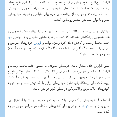
افزایش روزافزون خودروهای برقی و محبوبیت استفاده بیشتر از این خودروهای
پاك، سبب شده است شركت های خودروسازی در سراسر جهان به رقابتی
تنگاتنگ پرداخته و هر یك از برنامه های خود برای طراحی و تولید خودروهایی
بهتر و با توان پیمایش بیشتر رونمایی كنند.
دولتهای بسیاری همچون انگلستان، فرانسه، نروژ، اسپانیا، یونان، مكزیك، چین و
هند همچون پیشگامانی هستند كه قصد دارند به منظور جلوگیری از آلودگی
هوا
،
حفظ محیط زیست و كاهش دمای كره زمین، تولید و
فروش
خودروهای بنزینی و
دیزلی را تا دهه ۲۰۳۰ و نهایتا تا دهه ۲۰۴۰ میلادی (حدودا دو دهه آینده)
ممنوع و متوقف اعلام كنند.
طبق گزارش های انتشار یافته، عربستان سعودی به منظور حفظ محیط زیست و
افزایش استفاده از خودروهای پاك برقی و الكتریكی با شركت های توكیو پاور و
همینطور شركت خودروسازی نیسان ژاپن قراردادی را به امضا رسانیده است تا
زیرساخت های ایستگاههای شارژ خودروهای برقی را گسترش داده و در نتیجه
خودروهای پاك برقی و الكتریكی در سطح شهر افزایش یابند.
استفاده از خودروهای پاك برقی پاك و دوستدار محیط زیست با استقبال بی
نظیری از جانب
دولت
ها و شهروندان كشورهای مختلف در سراسر جهان مواجه
شده است.