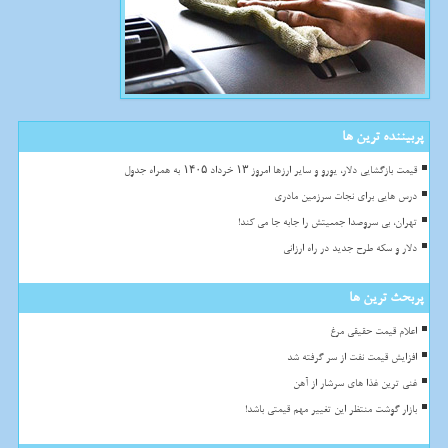
پربیننده ترین ها
قیمت بازگشایی دلار، یورو و سایر ارزها امروز ۱۳ خرداد ۱۴۰۵ به همراه جدول
درس هایی برای نجات سرزمین مادری
تهران، بی سروصدا جمعیتش را جابه جا می کند!
دلار و سکه طرح جدید در راه ارزانی
پربحث ترین ها
اعلام قیمت حقیقی مرغ
افزایش قیمت نفت از سر گرفته شد
غنی ترین غذا های سرشار از آهن
بازار گوشت منتظر این تغییر مهم قیمتی باشد!