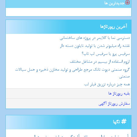
جدیدترین ها
آخرین رپورتاژها
دسترسی نما با کلایمر در پروژه های ساختمانی
نقشه راه میلیونر شدن با تولید نایلون دسته دار
سرفیس پرو یا سرفیس لپ تاپ؟
لزوم استفاده از بیسیم در مشاغل مختلف
گروه صنعتی دپوت تانک مرجع طراحی و تولید مخازن ذخیره و حمل سیالات
صنعتی
همه چیز درباره تزریق فیلر لب
بقیه رپورتاژ ها
سفارش رپورتاژ آگهی
تگها