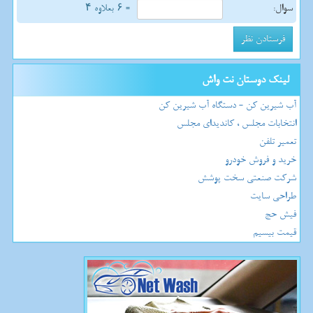
سوال:
= ۶ بعلاوه ۴
لینک دوستان نت واش
آب شیرین کن - دستگاه آب شیرین کن
انتخابات مجلس ، کاندیدای مجلس
تعمیر تلفن
خرید و فروش خودرو
شرکت صنعتی سخت پوشش
طراحی سایت
فیش حج
قیمت بیسیم