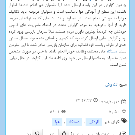
چندین گزارش در این رابطه ارسال شده آیا مقصران هم اعلام شدند؟ اظهار
داشت: این سطح از آلودگی هوا نامناسب است و متولیان مربوطه باید تكالیف
خودرا به درستی انجام دهند. در دیدارها و نشست های كه به نهادهای ذیربط
دارید از آنها بخواهید به مردم گزارش دهند در امتداد ماموریت های قانونی
خودشان چه كردند؟ بهترین داوران مردم هستند قبلاً سازمان بازرسی ورود كرده
بود و گزارش هایی ارسال كرده بود كه كیفری و قضائی نشده بود. امسال دستور
جدی از طرف ریاست قوه قضائیه برای سازمان بازرسی صادر شده تا این سازمان
ببیند
دستگاه
های مختلف وظایف خودرا انجام دادند یا خیر. در صورت مشخص
شدن مقصران به دادسرا ارسال می شود. وی ادامه داد: این گزارش در حال نهایی
شدن است.
منبع:
نت واش
23:43:23
1398/10/11
5101
5
/
5.0
تگهای خبر:
آلودگی
,
دستگاه
,
هوا
این پست نت واش را می پسندید؟
(0)
(1)