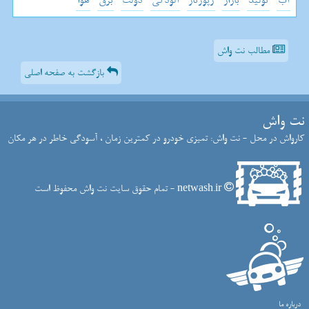
آب
تولید
بازار
رپورتاژ
آلودگی
دولت
برق
هوا
مطالب نت واش
بازگشت به صفحه اصلی
نت واش
کارواش در محل - نت واش: تمیزی خودرو در کمترین زمان ، آسودگی خاطر در هر مکان
netwash.ir - تمام حقوق سایت نت واش محفوظ است
درباره ما