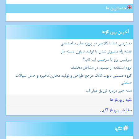
جدیدترین ها
آخرین رپورتاژها
دسترسی نما با کلایمر در پروژه های ساختمانی
نقشه راه میلیونر شدن با تولید نایلون دسته دار
سرفیس پرو یا سرفیس لپ تاپ؟
لزوم استفاده از بیسیم در مشاغل مختلف
گروه صنعتی دپوت تانک مرجع طراحی و تولید مخازن ذخیره و حمل سیالات
صنعتی
همه چیز درباره تزریق فیلر لب
بقیه رپورتاژ ها
سفارش رپورتاژ آگهی
تگها