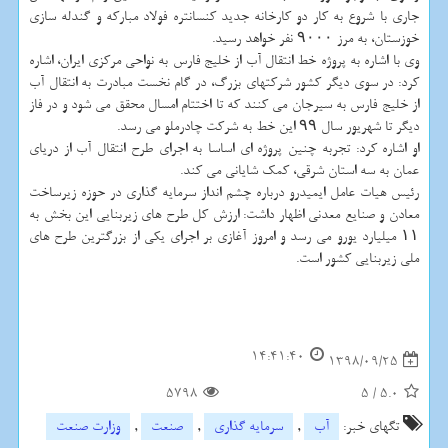
جاری با شروع به كار دو كارخانه جدید كنسانتره فولاد مباركه و گندله سازی
خوزستان، به مرز ۹۰۰۰ نفر خواهد رسید.
وی با اشاره به پروژه خط انتقال آب از خلیج فارس به نواحی مركزی ایران، اشاره
كرد: در سوی دیگر كشور شركتهای بزرگ، در گام نخست مبادرت به انتقال آب
از خلیج فارس به سیرجان می كنند كه تا اختتام امسال محقق می شود و در فاز
دیگر تا شهریور سال ۹۹ این خط به شركت چادرملو می رسد.
او اشاره كرد: تجربه چنین پروژه ای اساسا به اجرای طرح انتقال آب از دریای
عمان به سه استان شرقی، كمك شایانی می كند.
رئیس هیات عامل ایمیدرو درباره چشم انداز سرمایه گذاری در حوزه زیرساخت
معادن و صنایع معدنی اظهار داشت: ارزش كل طرح های زیربنایی این بخش به
۱۱ میلیارد یورو می رسد و امروز آغازی بر اجرای یكی از بزرگترین طرح های
ملی زیربنایی كشور است.
14:41:40
1398/09/25
5798
5
/
5.0
تگهای خبر:
آب
,
سرمایه گذاری
,
صنعت
,
وزارت صنعت