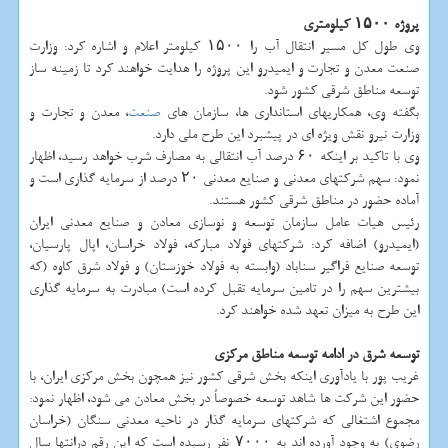
پروژه ۱۵۰۰ كیلومتری
وی طول كل مسیر انتقال آب را ۱۵۰۰ كیلومتر اعلام و اشاره كرد: وزارت
صنعت معدن و تجارت و ایمیدرو این پروژه را هدایت خواهند كرد تا زمینه ساز
توسعه مناطق شرقی كشور شود.
بگفته وی، همكاریهای استانداری ها، سازمان های
صنعت
، معدن و تجارت و
وزارت نیرو نقش ویژه ای در پیشبرد این طرح ملی دارد.
وی با تاكید بر اینكه ۶۰ درصد آب انتقالی به مصارف شرب خواهد رسید، اظهار
نمود: سهم شركتهای معدنی و صنایع معدنی ۲۰ درصد از سرمایه گذاری است و
آماده حضور در مناطق شرقی كشور هستند.
رئیس هیات عامل سازمان توسعه و نوسازی معادن و صنایع معدنی ایران
(ایمیدرو) اضافه كرد: شركتهای فولاد مباركه، فولاد خراسان، اپال پارسیان،
توسعه صنایع فراگیر سناباد (وابسته به فولاد خوزستان) و فولاد شرق كاوه (كه
بیشترین سهم را در تامین سرمایه تقبل كرده است) مبادرت به سرمایه گذاری
این طرح به میزان تعهد شده خواهند كرد.
توسعه شرق در ادامه توسعه مناطق مركزی
غریب پور با یادآوری اینكه بخش شرقی كشور نیز همچون بخش مركزی ایران، با
حضور این شركت ها شاهد توسعه خصوصاً در بخش معادن می شود، اظهار نمود:
مجموع اشتغالی كه شركتهای سرمایه گذار در ناحیه معدنی سنگان (خراسان
رضوی) به وجود آورده اند به ۷۰۰۰ نفر رسیده است كه این رقم درانتها سال