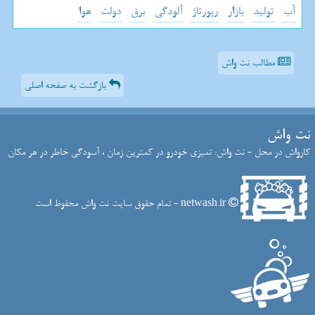
آب
تولید
بازار
رپورتاژ
آلودگی
برق
دولت
هوا
مطالب نت واش
بازگشت به صفحه اصلی
نت واش
کارواش در محل - نت واش: تمیزی خودرو در کمترین زمان ، آسودگی خاطر در هر مکان
netwash.ir - تمام حقوق سایت نت واش محفوظ است