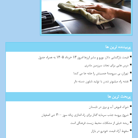
پربیننده ترین ها
قیمت بازگشایی دلار، یورو و سایر ارزها امروز ۱۳ خرداد ۱۴۰۵ به همراه جدول
درس هایی برای نجات سرزمین مادری
تهران، بی سروصدا جمعیتش را جابه جا می کند!
نقشه راه میلیونر شدن با تولید نایلون دسته دار
پربحث ترین ها
شوک قبوض آب و برق در تابستان
شروع پروسه جذب سرمایه گذار برای راه اندازی زباله سوز ۳۰۰ تنی اصفهان
ریشه خیلی از مشکلات محیط زیست فرهنگی است
سقوط آزاد قیمت خودرو در بازار