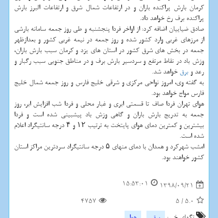
كرمان بارش پراكنده باران و در ارتفاعات شمال شرق و ارتفاعات البرز بارش
پراكنده برف رخ خواهد داد.
صادق ضیاییان اضافه كرد: از اواخر فردا پنجشنبه و طی روز جمعه سامانه بارشی
از مرزهای غربی وارد كشور شده و روز جمعه در نیمه غربی كشور و بعدازظهر
جمعه در بخش های شرق كشور در استان های یزد و كرمان سبب بارش باران،
وزش باد در نقاط مرتفع و سردسیر بارش برف و در مناطق جنوبی سبب رگبار و
رعد و
برق
خواهد شد.
به گفته وی، امروز نواحی مركزی و شرقی خلیج فارس و روز جمعه شمال خلیج
فارس مواج خواهد بود.
هوای تهران فردا صاف تا قسمتی ابری و غبار محلی و فردا شب افزایش ابر، روز
جمعه به تدریج بارش باران و گاهی وزش باد پیشبینی شده است و فردا
بیشترین و كمترین دمای هوای پایتخت به ترتیب ۱۲ و ۴ درجه سانتیگراد اعلام
شده است.
امشب شهركرد و همدان با دمای منهای ۵ درجه سانتیگراد سردترین مراكز استان
كشور خواهند بود.
15:53:01
1398/09/21
4757
5
/
5.0
تگهای خبر:
برق
,
هوا