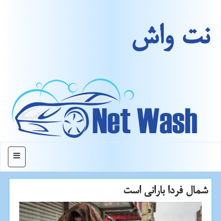
نت واش
منو
شمال فردا بارانی است