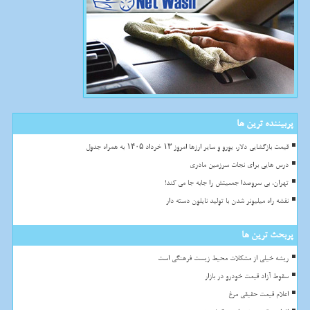
پربیننده ترین ها
قیمت بازگشایی دلار، یورو و سایر ارزها امروز ۱۳ خرداد ۱۴۰۵ به همراه جدول
درس هایی برای نجات سرزمین مادری
تهران، بی سروصدا جمعیتش را جابه جا می کند!
نقشه راه میلیونر شدن با تولید نایلون دسته دار
پربحث ترین ها
ریشه خیلی از مشکلات محیط زیست فرهنگی است
سقوط آزاد قیمت خودرو در بازار
اعلام قیمت حقیقی مرغ