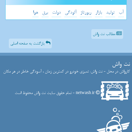
آب
تولید
بازار
رپورتاژ
آلودگی
دولت
برق
هوا
مطالب نت واش
بازگشت به صفحه اصلی
نت واش
کارواش در محل - نت واش: تمیزی خودرو در کمترین زمان ، آسودگی خاطر در هر مکان
netwash.ir - تمام حقوق سایت نت واش محفوظ است