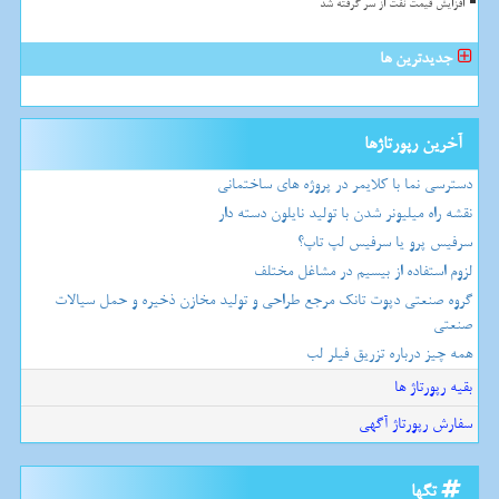
افزایش قیمت نفت از سر گرفته شد
جدیدترین ها
آخرین رپورتاژها
دسترسی نما با کلایمر در پروژه های ساختمانی
نقشه راه میلیونر شدن با تولید نایلون دسته دار
سرفیس پرو یا سرفیس لپ تاپ؟
لزوم استفاده از بیسیم در مشاغل مختلف
گروه صنعتی دپوت تانک مرجع طراحی و تولید مخازن ذخیره و حمل سیالات
صنعتی
همه چیز درباره تزریق فیلر لب
بقیه رپورتاژ ها
سفارش رپورتاژ آگهی
تگها