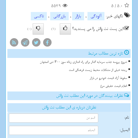
5539
5
/
5.0
تگهای خبر:
آلودگی
,
بازار
,
بازرگانی
,
تاكسی
این پست نت واش را می پسندید؟
(0)
(1)
تازه ترین مطالب مرتبط
شروع پروسه جذب سرمایه گذار برای راه اندازی زباله سوز ۳۰۰ تنی اصفهان
ریشه خیلی از مشکلات محیط زیست فرهنگی است
سقوط آزاد قیمت خودرو در بازار
اعلام قیمت حقیقی مرغ
نظرات بینندگان در مورد این مطلب نت واش
نظرتان درباره ی این مطلب نت واش
نام:
ایمیل: