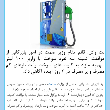
نت واش: قائم مقام وزیر صمت در امور بازرگانی از
موافقت كمیته سه نفره سوخت با واریز 100 لیتر
سهمیه مازاد به كارت های سوخت وانت بارهای كم
مصرف و پر مصرف در 2 روز آینده آگاهی داد.
به گزارش نت واش به نقل از وزارت
صنعت
، معدن و تجارت، حسین مدرس
خیابانی در آخرین جلسه ویژه ستاد تنظیم بازار پس از اجرای طرح اصلاح قیمت
بنزین كه امروز (چهارشنبه ۶ آذرماه) برگزار شد، اظهار داشت: با موافقت كمیته
سوخت كشور برای سهمیه اختصاصی وانت بارها، ۱۰۰ لیتر علی الحساب
حداكثر در ۴۸ ساعت آینده به كارت سوخت وانت بارهای پرمصرف و كم مصرف