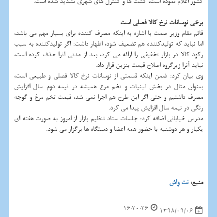
كشور اعلام نموده است، گشت ها و كنترل های شهری تشدید شده است.
برخی نوسانات نرخ كالا فصلی است
قائم مقام وزیر صمت با اشاره به اینكه مصرف كننده برای بسیار مهم می باشد،
اما نباید كه تولیدكننده هم تضعیف شود، اظهار داشت: اگر تولیدكننده به سبب
ركود كالا در بازار تخفیفی را ارائه می كرد، بعد از مدتی آنرا حذف كرده است،
نباید آنرا زیرگروه اصلاح قیمت بنزین قرار داد.
وی بیان كرد: ضمن اینكه قسمتی از نوسانات نرخ كالا فصلی و طبیعی است،
بعنوان مثال در بخش لبنیات و تخم مرغ همیشه در نیمه دوم سال افزایش
مصرف داشتیم و حتی اگر این طرح هم اجرا نمی شد، قیمت تخم مرغ و گوجه
رنگی در نیمه سال افزایش پیدا می كرد.
مدرس خیابانی اضافه كرد: جلسات ستاد تنظیم بازار از امروز به صورت هفته ای
یكبار و هر دوشنبه با حضور همه اعضا و دستگاه ها برگزار می شود.
منبع:
نت واش
16:20:26
1398/09/06