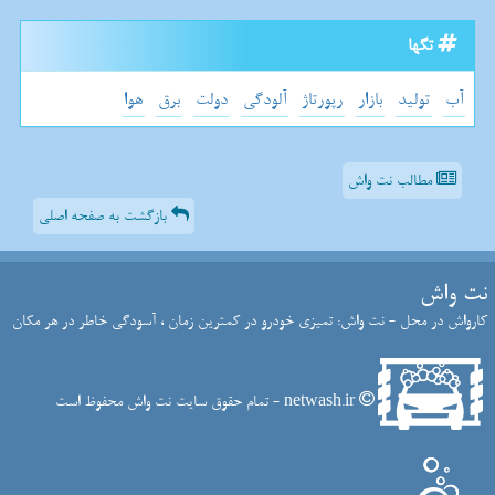
تگها
آب
تولید
بازار
رپورتاژ
آلودگی
دولت
برق
هوا
مطالب نت واش
بازگشت به صفحه اصلی
نت واش
کارواش در محل - نت واش: تمیزی خودرو در کمترین زمان ، آسودگی خاطر در هر مکان
netwash.ir - تمام حقوق سایت نت واش محفوظ است