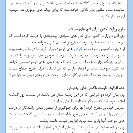
بارها كه مسئول حمل كالا هستند، اختصاص داشت ولی در كمیته سه نفره
نماینده ستاد تنظیم بازار تلاش خواهد شد كه برای پیك های موتوری هم سهمیه
ای در نظر بگیرند.
طرح وزارت كشور برای لنج های صیادی
وی افزود: وزارت كشور برای لنج های صیادی پیشنهادی را عرضه كرده است كه
در جلسه آینده سه نفره سوخت مطرح و تصمیم گیری خواهد شد.
او درباره تخصیص سوخت به
خودرو
های فرسوده بیان كرد: ما در تلاش هستیم تا
ممنوعیت و محدودیت مصرف كارت سوخت خودرو های فرسوده را تمدید
نماییم، چونكه وزارت نفت اشاره می كند كه به خودرو های فرسوده، نمی خواهد
كه كارت سوخت بدهد و اعتقاد داریم كه در ابتدای اجرای طرح اصلاح قیمت
بنزین نباید ممنوعیت استفاده از كارت های سوخت خودروهای فرسوده اجرا شود.
عدم افزایش قیمت تاكسی های اینترنتی
وی بیان كرد: دو شركتی كه در این زمینه فعال می باشند در نشست روز گذشته
اعلام نموده اند كه هیچگونه افزایش قیمتی ندارند.
مدرس خیابانی مطرح كرد: آنها برای جلوگیری از متضرر شدن رانندگان از درصد
كارمزدی را كم می كنند. همین طور با اختصاص سهمیه كه روز گذشته به كارت
های سوخت آنها واریز شد نباید افزایش قیمت داشته باشند.
وی درباره نظارت بر عملكرد تاكسی های اینترنتی اظهار داشت: آنچه كه وزارت