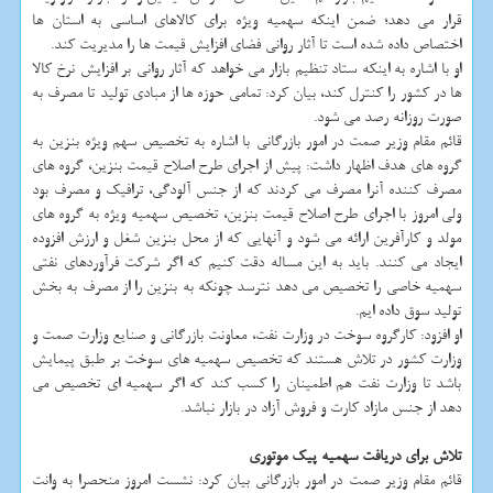
قرار می دهد؛ ضمن اینكه سهمیه ویژه برای كالاهای اساسی به استان ها
اختصاص داده شده است تا آثار روانی فضای افزایش قیمت ها را مدیریت كند.
او با اشاره به اینكه ستاد تنظیم بازار می خواهد كه آثار روانی بر افزایش نرخ كالا
ها در كشور را كنترل كند، بیان كرد: تمامی حوزه ها از مبادی تولید تا مصرف به
صورت روزانه رصد می شود.
قائم مقام وزیر صمت در امور بازرگانی با اشاره به تخصیص سهم ویژه بنزین به
گروه های هدف اظهار داشت: پیش از اجرای طرح اصلاح قیمت بنزین، گروه های
مصرف كننده آنرا مصرف می كردند كه از جنس آلودگی، ترافیك و مصرف بود
ولی امروز با اجرای طرح اصلاح قیمت بنزین، تخصیص سهمیه ویژه به گروه های
مولد و كارآفرین ارائه می شود و آنهایی كه از محل بنزین شغل و ارزش افزوده
ایجاد می كنند. باید به این مساله دقت كنیم كه اگر شركت فرآوردهای نفتی
سهمیه خاصی را تخصیص می دهد نترسد چونكه به بنزین را از مصرف به بخش
تولید سوق داده ایم.
او افزود: كارگروه سوخت در وزارت نفت، معاونت بازرگانی و صنایع وزارت صمت و
وزارت كشور در تلاش هستند كه تخصیص سهمیه های سوخت بر طبق پیمایش
باشد تا وزارت نفت هم اطمینان را كسب كند كه اگر سهمیه ای تخصیص می
دهد از جنس مازاد كارت و فروش آزاد در بازار نباشد.
تلاش برای دریافت سهمیه پیك موتوری
قائم مقام وزیر صمت در امور بازرگانی بیان كرد: نشست امروز منحصرا به وانت