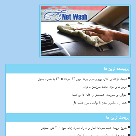
پربیننده ترین ها
قیمت بازگشایی دلار، یورو و سایر ارزها امروز ۱۳ خرداد ۱۴۰۵ به همراه جدول
درس هایی برای نجات سرزمین مادری
تهران، بی سروصدا جمعیتش را جابه جا می کند!
نقشه راه میلیونر شدن با تولید نایلون دسته دار
پربحث ترین ها
شروع پروسه جذب سرمایه گذار برای راه اندازی زباله سوز ۳۰۰ تنی اصفهان
ریشه خیلی از مشکلات محیط زیست فرهنگی است