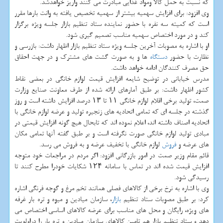
كه نسبت به حمل كالا ومواد غذایی مبادرت می كنند واریز خواهدشد.
وی افزود: برای افزایش سهمیه بیشتر از سهمیه تخصیص یافته به وانت بارها مقرر
است كه كمیته سه نفره با حضور نماینده ستاد تنظیم بازار جلسه ویژه برگزار
كند و در مورد اختصاص سهمیه مناسب تصمیم گیری شود.
او با اشاره به مصوبات آخرین جلسه ویژه ستاد تنظیم بازار اظهار داشت: بازرسی و
نظارت با حضور
دستگاه
ها و به صورت گشت های مشترك و در جهت احقاق
حق مصرف كنندگان ادامه خواهد داشت.
مدرس خیابانی در توضیح شایعه افزایش قیمت لوازم خانگی در بعضی نقاط
كشور اظهار داشت: بر طبق آمارهای ارائه شده از طرف معاونت صنایع وزارت
صمت، تولید برخی اقلام لوازم خانگی ۱۱ تا ۱۳ درصد افزایش داشته است و روز
گذشته در جلسه ای كه تمامی اتحادیه های زنجیره تولید و عرضه لوازم خانگی با
اتحادیه اصناف داشته اند، اعلام نموده اند كه تابحال هیچ گونه افزایش قیمتی در
مبادی تولید لوازم خانگی صورت نگرفته است و بر طبق گفته آنها تمامی مكان
های عرضه و
فروش
لوازم خانگی با تخفیف عرضه و به فروش می رسد.
قائم مقام وزیر صمت در امور بازرگانی افزود: اگر مردم در مراجعات خود متوجه
افزایش قیمت شده اند در تماس با سامانه ۱۲۴ شكایات خودرا مطرح كنند تا
رسیدگی شود.
وی با اشاره به نرخ برخی از كالاهای فصلی همانند تخم مرغ و گوجه فرنگی اشاره
كرد: بر طبق مصوبات ستاد تنظیم
بازار
، سازمان میادین و میوه و تره بار غرفه
های ویژه، رایگان و محل های مناسب برای عرضه كالاهای اساسی اختصاص می
دهد و ستاد تنظیم بازار هم تامین كالاهای سازمان میادین و تره بار را دراولویت