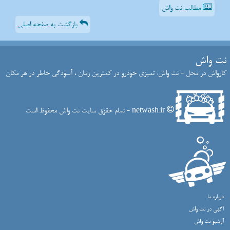
مطالب نت واش
بازگشت به صفحه اصلی
نت واش
کارواش در محل - نت واش: تمیزی خودرو در کمترین زمان ، آسودگی خاطر در هر مکان
netwash.ir - تمام حقوق سایت نت واش محفوظ است
درباره ما
آگهی در نت واش
آرشیو نت واش