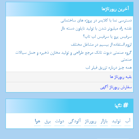
آخرین رپورتاژها
دسترسی نما با کلایمر در پروژه های ساختمانی
نقشه راه میلیونر شدن با تولید نایلون دسته دار
سرفیس پرو یا سرفیس لپ تاپ؟
لزوم استفاده از بیسیم در مشاغل مختلف
گروه صنعتی دپوت تانک مرجع طراحی و تولید مخازن ذخیره و حمل سیالات
صنعتی
همه چیز درباره تزریق فیلر لب
بقیه رپورتاژ ها
سفارش رپورتاژ آگهی
تگها
آب
تولید
بازار
رپورتاژ
آلودگی
دولت
برق
هوا