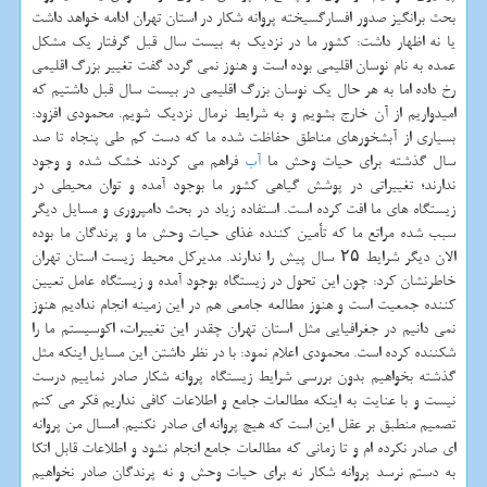
بحث برانگیز صدور افسارگسیخته پروانه شكار در استان تهران ادامه خواهد داشت
یا نه اظهار داشت: كشور ما در نزدیك به بیست سال قبل گرفتار یك مشكل
عمده به نام نوسان اقلیمی بوده است و هنوز نمی گردد گفت تغییر بزرگ اقلیمی
رخ داده اما به هر حال یك نوسان بزرگ اقلیمی در بیست سال قبل داشتیم كه
امیدواریم از آن خارج بشویم و به شرایط نرمال نزدیك شویم. محمودی افزود:
بسیاری از آبشخورهای مناطق حفاظت شده ما كه دست كم طی پنجاه تا صد
سال گذشته برای حیات وحش ما
آب
فراهم می كردند خشك شده و وجود
ندارند؛ تغییراتی در پوشش گیاهی كشور ما بوجود آمده و توان محیطی در
زیستگاه های ما افت كرده است. استفاده زیاد در بحث دامپروری و مسایل دیگر
سبب شده مراتع ما كه تأمین كننده غذای حیات وحش ما و پرندگان ما بوده
الان دیگر شرایط ۲۵ سال پیش را ندارند. مدیركل محیط زیست استان تهران
خاطرنشان كرد: چون این تحول در زیستگاه بوجود آمده و زیستگاه عامل تعیین
كننده جمعیت است و هنوز مطالعه جامعی هم در این زمینه انجام ندادیم هنوز
نمی دانیم در جغرافیایی مثل استان تهران چقدر این تغییرات، اكوسیستم ما را
شكننده كرده است. محمودی اعلام نمود: با در نظر داشتن این مسایل اینكه مثل
گذشته بخواهیم بدون بررسی شرایط زیستگاه پروانه شكار صادر نماییم درست
نیست و با عنایت به اینكه مطالعات جامع و اطلاعات كافی نداریم فكر می كنم
تصمیم منطبق بر عقل این است كه هیچ پروانه ای صادر نكنیم. امسال من پروانه
ای صادر نكرده ام و تا زمانی كه مطالعات جامع انجام نشود و اطلاعات قابل اتكا
به دستم نرسد پروانه شكار نه برای حیات وحش و نه پرندگان صادر نخواهیم