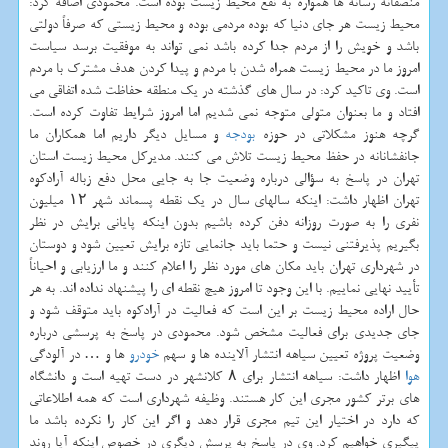
منصفانه رسانه ها همواره به نفع محیط زیست بوده است. محمودی اضافه كرد:
محیط زیست هر جای دنیا كه بوده مردمی بوده و محیط زیستی كه صرفاً دولتی
باشد و خویش را از مردم جدا كرده باشد نمی تواند به موفقیت برسد سیاست
امروز ما در محیط زیست همراه شدن با مردم و پیدا كردن هدف مشترك با مردم
است. وی تاكید كرد: در سال های گذشته در یك منطقه حفاظت شده اتفاقی می
افتاد و ما بعنوان متولی متوجه نمی شدیم اما امروز شرایط تفاوت كرده است.
گرچه هنوز مشكلاتی در حوزه
بودجه
و مسایل دیگر داریم اما همكاران ما
جانفشانانه در حفظ محیط زیست تلاش می كنند. مدیركل محیط زیست استان
تهران در پاسخ به سؤالی درباره وضعیت جا به جایی محل دفع زباله آرادكوه
تهران اظهار داشت: اینكه سالهای سال در یك نقطه پسماند شهر ۱۲ میلیون
نفری را به صورت روزانه دفن كرده باشیم بدون اینكه پایانی برایش در نظر
بگیریم پذیرفتنی نیست و حتما باید جانمایی تازه برایش تعیین شود و دوستان
در شهرداری تهران باید مكان های مورد نظر را اعلام كنند و ما ارزیابی و احیاناً
تأیید نهایی نماییم. با این وجود تا امروز هیچ نقطه ای را پیشنهاد نداده اند. به هر
حال اراده محیط زیست بر این است كه فعالیت در آرادكوه باید متوقف شود و
جای جدیدی برای فعالیت مشخص شود. محمودی در پاسخ به پرسشی درباره
وضعیت پروژه تعیین سیاهه انتشار آلاینده ها و سهم
خودرو
ها و … در آلودگی
هوا
اظهار داشت: سیاهه انتشار برای ۸ كلانشهر در دست تهیه است و دانشگاه
های برتر كشور مجری این كار هستند. وظیفه شهرداری است كه همه اطلاعاتی
كه دارد در اختیار این تیم مجری قرار دهد و اگر این كار را نكرده باشد ما
پیگیری خواهیم كرد. وی در پاسخ به پرسش دیگری در خصوص اینكه آیا روند