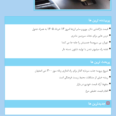
پربیننده ترین ها
قیمت بازگشایی دلار، یورو و سایر ارزها امروز ۱۳ خرداد ۱۴۰۵ به همراه جدول
درس هایی برای نجات سرزمین مادری
تهران، بی سروصدا جمعیتش را جابه جا می کند!
نقشه راه میلیونر شدن با تولید نایلون دسته دار
پربحث ترین ها
شروع پروسه جذب سرمایه گذار برای راه اندازی زباله سوز ۳۰۰ تنی اصفهان
ریشه خیلی از مشکلات محیط زیست فرهنگی است
سقوط آزاد قیمت خودرو در بازار
اعلام قیمت حقیقی مرغ
جدیدترین ها