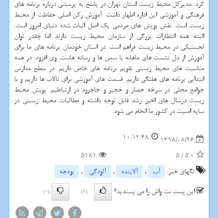
كرد. مدیركل محیط زیست استان تهران در پاسخ به پرسشی درباره برنامه های
فرهنگی و آموزشی این اداره اظهار داشت: آموزش ركن اصلی حفاظت از محیط
زیست است. نقش پویش های مردمی یك اصل اثبات شده دنیای امروز است.
البته همه انتظارات بزرگی از سازمان محیط زیست دارند اما چقدر توان
لجستیكی در محیط زیست فراهم است. در استان خودمان برنامه های ما برای
آموزش از دل نشست های ماهانه با سمن ها و رسانه هاست. وی افزود: در همه
مناسبت های محیط زیستی تقویم برنامه های خاص داریم. در سطح مدارس
ابتدایی برنامه های هفتگی داریم. قسمت های آموزشی برای تالاب ها داریم و با
جوامع محلی در سرخه حصار و خجیر و جاجرود در ارتباطیم. پویش محیط
زیست درسال های اخیر رشد قابل توجه داشته و مطالبات محیط زیستی در
سایه امنیت در كشور ما انجام می شود.
10:12:48
1398/08/26
5181
5
/
5.0
تگهای خبر:
آب
,
آلاینده
,
آلودگی
,
بودجه
این پست نت واش را می پسندید؟
(0)
(1)