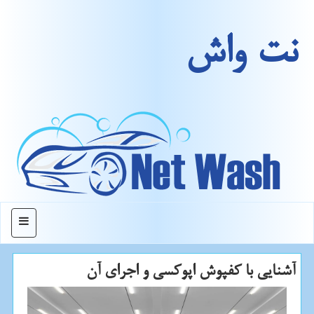
نت واش
منو
آشنایی با كفپوش اپوكسی و اجرای آن