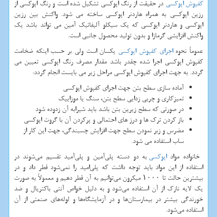
کفپوش اپوکسی
در حقیقت از رنگ اپوکسی تشکیل شده است و رنگ اپوکسی از
رزین اپوکسی به همراه هاردنر اپوکسی ساخته می شود. واکنش بین رزین
اپوکسی و هاردنر اپوکسی که یک سیکلو آلیفاتیک آمین می تواند باشد یک
واکنش افزایشی گرمازا و بدون تولید محصول جانبی است.
عموماً نحوه
اجرای کفپوش اپوکسی
یکسان است ولی بر حسب اینکه ضخامت
کفپوش اپوکسی اجرا شده چقدر باشد مقدار مصرف رنگ اپوکسی تعیین می
گردد. به جهت اجرای کفپوش اپوکسی مراحل زیر می بایست انجام گردد:
آماده سازی سطح بتن جهت اجرای کفپوش اپوکسی
تمیزکاری و چربی زدایی سطح بتن، سنگ یا موزاییک
در صورتی که سطح زیرین بتن باشد باید شیرابه آن زدوده شود
باز کردن ترک ها و درز های احتمالی و پرکردن آن با گروت اپوکسی
مضرس و زبر نمودن سطح جهت افزایش چسبندگی، جهت این کار از
ساب استفاده می شود.
خانواده مواد
اپوکسی
به دو دسته پلی‌آمین و پلی‌آمید تقسیم می‌شوند در
استفاده از این مواد باید توجه داشت که پلی‌امید را نمی‌شود قطر داد و در
بیشترین حالت تا ۱۰۰۰ میکرون می‌توانیم به آن قطر دهیم و معمولاً به صورت
یک لایه نازک از آن استفاده می‌شود و به دلیل خواص آنتی باکتریال و ضد
خورندگی بیشتر در بیمارستان‌ها و در آزمایشگاه‌ها و لوله‌های صنعتی از آن
استفاده می‌شود.