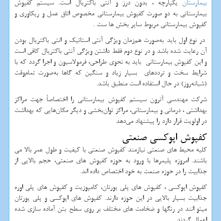
بیمارستان
یکپارچه ، بدون درز و آنتی باکتریال است. سیستم کفپوش
بیمارستانی به دو صورت کفپوش بیمارستانی مخصوص اتاق عمل و ریکاوری و
کفپوش بیمارستانی مربوط سایر بخش ها ست .
در نوع اول باید به‌صورت هم‌زمان ویژگی آنتی استاتیک و انتی باکتریال بودن
آن رعایت شده باشد و در نوع دوم فقط داشتن ویژگی آنتی باکتریال کافی است
و این کفپوش بیمارستانی باید به نحوی طراحی، فرمولاسیون و اجرا گردد که با
شرایط سخت و ترددهای بسیار زیاد و سنگین که گاها به‌صورت تمام‌وقت
(شبانه‌روز) در حال استفاده است منطبق باشد.
شرکت مهندسی آترون سیستم کفپوش بیمارستانی را اختصاصاً جهت مراکز
بهداشتی ، درمانی و بیمارستانی، مراکز توان‌بخشی و دیگر مکان‌هایی که بهداشت
در اولویت قرار دارد را پیشنهاد می‌دهد
کفپوش اپوکسی صنعتی
کلیه محیط های صنعتی نیازمند کفپوش صنعتی با کیفیت و طول عمر بالا می
باشند. امروزه پلیمرها با ورود به حوزه کفپوش های صنعتی، حجم بالایی از
جذابیت را در حوزه صنعت به خود اختصاص داده اند.
کفپوش اپوکسی ، کفپوش های پلی یورتان، کامپوزیت و کفپوش های پلی اوره
جذابیت بسیار بالایی در این حوزه دارند. کفپوش های اپوکسی و پلی یورتان
میتو انند در رنگها و ضخامت های مختلف بر روی سطح بتن آماده سازی شده
اعمال گردند.