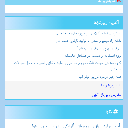
جدیدترین ها
آخرین رپورتاژها
دسترسی نما با کلایمر در پروژه های ساختمانی
نقشه راه میلیونر شدن با تولید نایلون دسته دار
سرفیس پرو یا سرفیس لپ تاپ؟
لزوم استفاده از بیسیم در مشاغل مختلف
گروه صنعتی دپوت تانک مرجع طراحی و تولید مخازن ذخیره و حمل سیالات
صنعتی
همه چیز درباره تزریق فیلر لب
بقیه رپورتاژ ها
سفارش رپورتاژ آگهی
تگها
آب
تولید
بازار
رپورتاژ
آلودگی
دولت
برق
هوا