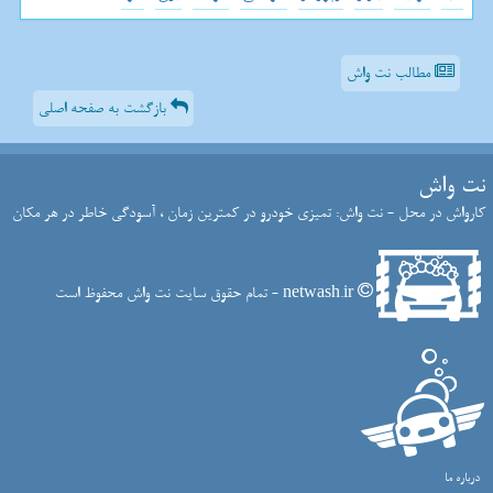
مطالب نت واش
بازگشت به صفحه اصلی
نت واش
کارواش در محل - نت واش: تمیزی خودرو در کمترین زمان ، آسودگی خاطر در هر مکان
netwash.ir - تمام حقوق سایت نت واش محفوظ است
درباره ما