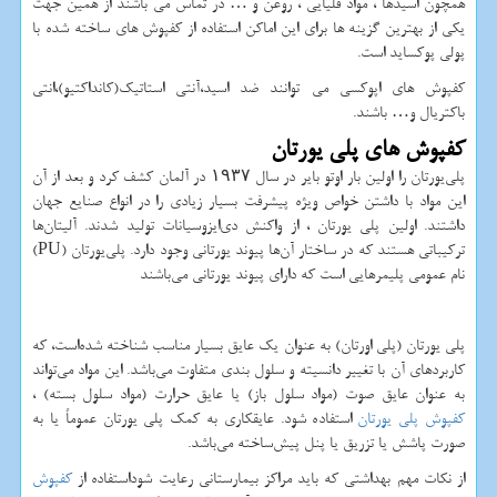
همچون اسیدها ، مواد قلیایی ، روغن و … در تماس می باشند از همین جهت
یکی از بهترین گزینه ها برای این اماکن استفاده از کفپوش های ساخته شده با
پولی پوکساید است.
کفپوش های اپوکسی می توانند ضد اسید،آنتی استاتیک(کانداکتیو)،انتی
باکتریال و… باشند.
کفپوش های پلی یورتان
پلی‌یورتان را اولین بار اوتو بایر در سال ۱۹۳۷ در آلمان کشف کرد و بعد از آن
این مواد با داشتن خواص ویژه پیشرفت بسیار زیادی را در انواع صنایع جهان
داشتند. اولین پلی ‌یورتان ، از واکنش دی‌ایزوسیانات تولید شدند. آلیتان‌ها
ترکیباتی هستند که در ساختار آن‌ها پیوند یورتانی وجود دارد. پلی‌یورتان (
PU
)
نام عمومی پلیمرهایی است که دارای پیوند یورتانی می‌باشند
پلی یورتان (پلی اورتان) به عنوان یک عایق بسیار مناسب شناخته شده‌است، که
کاربردهای آن با تغییر دانسیته و سلول بندی متفاوت می‌باشد. این مواد می‌تواند
به عنوان عایق صوت (مواد سلول باز) یا عایق حرارت (مواد سلول بسته) ،
کفپوش پلی یورتان
استفاده شود. عایقکاری به کمک پلی یورتان عموماً یا به
صورت پاشش یا تزریق یا پنل پیش‌ساخته می‌باشد.
از نکات مهم بهداشتی که باید مراکز بیمارستانی رعایت شوداستفاده از
کفپوش