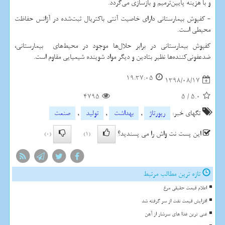
و با هزینه پایین‌ترمیم و بازسازی می‌گردد.
- کفپوش بیمارستانی دارای خاصیت آنتی باکتریال ثبت‌شده در آژانس حفاظت
محیطی است.
کفپوش بیمارستانی در برابر حلال‌ها موجود در محیط‌های بیمارستانی،
ضدعفونی‌کننده‌ها نظیر بتادین و دیگر مواد شوینده شیمیایی مقاوم است.
19:37:05
1398/08/17
4795
5
/
5.0
تگهای خبر:
رپورتاژ
,
بهداشت
,
تولید
,
صنعت
این پست نت واش را می پسندید؟
(0)
(1)
تازه ترین مطالب مرتبط
اعلام قیمت حقیقی مرغ
افزایش قیمت نفت از سر گرفته شد
غنی ترین غذا های سرشار از آهن