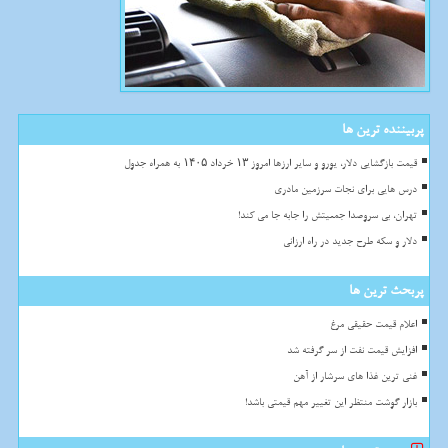
پربیننده ترین ها
قیمت بازگشایی دلار، یورو و سایر ارزها امروز ۱۳ خرداد ۱۴۰۵ به همراه جدول
درس هایی برای نجات سرزمین مادری
تهران، بی سروصدا جمعیتش را جابه جا می کند!
دلار و سکه طرح جدید در راه ارزانی
پربحث ترین ها
اعلام قیمت حقیقی مرغ
افزایش قیمت نفت از سر گرفته شد
غنی ترین غذا های سرشار از آهن
بازار گوشت منتظر این تغییر مهم قیمتی باشد!