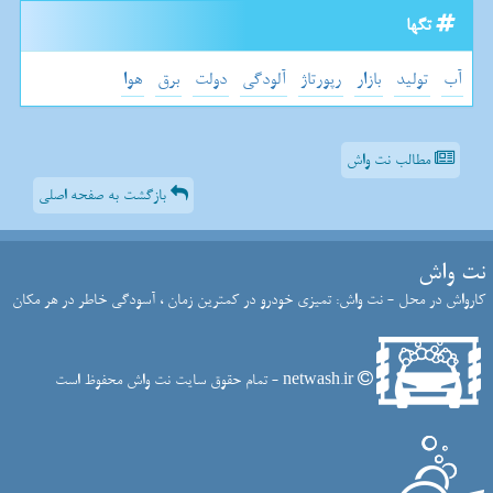
تگها
آب
تولید
بازار
رپورتاژ
آلودگی
دولت
برق
هوا
مطالب نت واش
بازگشت به صفحه اصلی
نت واش
کارواش در محل - نت واش: تمیزی خودرو در کمترین زمان ، آسودگی خاطر در هر مکان
netwash.ir - تمام حقوق سایت نت واش محفوظ است