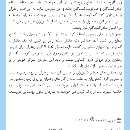
وی افزود: سازمان تعاون روستایی در این موقعیت باید هم حافظ منافع
صادركنندگان و هم تولیدكنندگان باشد و این سازمان نباید به این امید زعفران
را خریداری كند كه قیمت ها را بالا ببرد و سپس بفروشد، بلكه باید منصفانه
عمل كند و این محصول را به همان قیمتی كه از كشاورزان خریداری می كند،
در اختیار صادركنندگان قرار بدهد.
عضو شورای ملی زعفران اضافه كرد: بیشتر از ۷۰ درصد زعفران كاران كشور
سطح زیر كشت آنها حداكثر یك هكتار است؛ ازاین رو كسی كه یك هكتار یا
كمتر از این میزان سطح زیر كشت دارد، معادل ۵ تا ۷ كیلو زعفران برای
فروش
دارد. فردی كه به سازمان تعاون روستایی رجوع می كند و می گوید ۵۰ كیلو
زعفران برای فروش دارد، كشاورز نیست و باید این سازمان تمركز خویش را بر
خرید این محصول از كشاورزان بگذارد.
وی معضل حال حاضر كشاورزان را ماندن گل های زعفران بر روی زمین دانست
و تصریح كرد: كشاورزان به علت ماندن گل های زعفران بر روی زمین مجبور می
شوند كه زعفران را به قیمت ارزان بفروشند، سپس دلالان این محصول را در
حاشیه شهرها بعد از پاك كردن می خواهند به سازمان تعاون روستایی بفروشند.
20:23:52
1398/08/16