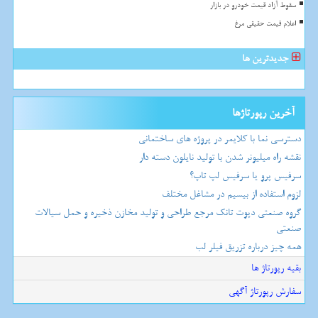
سقوط آزاد قیمت خودرو در بازار
اعلام قیمت حقیقی مرغ
جدیدترین ها
آخرین رپورتاژها
دسترسی نما با کلایمر در پروژه های ساختمانی
نقشه راه میلیونر شدن با تولید نایلون دسته دار
سرفیس پرو یا سرفیس لپ تاپ؟
لزوم استفاده از بیسیم در مشاغل مختلف
گروه صنعتی دپوت تانک مرجع طراحی و تولید مخازن ذخیره و حمل سیالات
صنعتی
همه چیز درباره تزریق فیلر لب
بقیه رپورتاژ ها
سفارش رپورتاژ آگهی