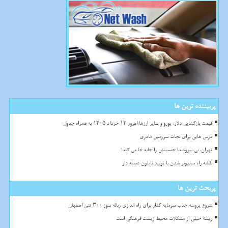
پربیننده ترین ها
قیمت بازگشایی دلار، یورو و سایر ارزها امروز ۱۳ خرداد ۱۴۰۵ به همراه جدول
درس هایی برای نجات سرزمین مادری
تهران، بی سروصدا جمعیتش را جابه جا می کند!
نقشه راه میلیونر شدن با تولید نایلون دسته دار
پربحث ترین ها
شروع پروسه جذب سرمایه گذار برای راه اندازی زباله سوز ۳۰۰ تنی اصفهان
ریشه خیلی از مشکلات محیط زیست فرهنگی است