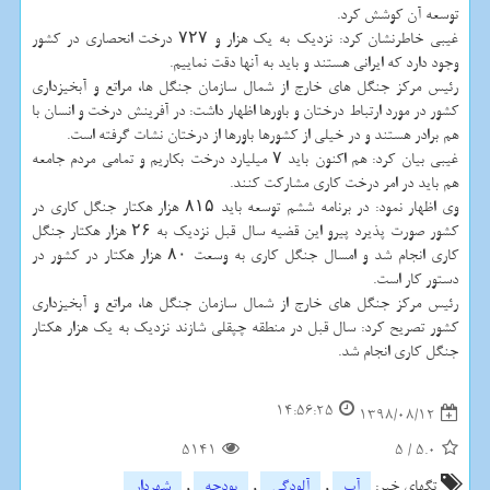
توسعه آن كوشش كرد.
غیبی خاطرنشان كرد: نزدیك به یك هزار و ۷۲۷ درخت انحصاری در كشور
وجود دارد كه ایرانی هستند و باید به آنها دقت نماییم.
رئیس مركز جنگل های خارج از شمال سازمان جنگل ها، مراتع و آبخیزداری
كشور در مورد ارتباط درختان و باورها اظهار داشت: در آفرینش درخت و انسان با
هم برادر هستند و در خیلی از كشورها باورها از درختان نشات گرفته است.
غیبی بیان كرد: هم اكنون باید ۷ میلیارد درخت بكاریم و تمامی مردم جامعه
هم باید در امر درخت كاری مشاركت كنند.
وی اظهار نمود: در برنامه ششم توسعه باید ۸۱۵ هزار هكتار جنگل كاری در
كشور صورت پذیرد پیرو این قضیه سال قبل نزدیك به ۲۶ هزار هكتار جنگل
كاری انجام شد و امسال جنگل كاری به وسعت ۸۰ هزار هكتار در كشور در
دستور كار است.
رئیس مركز جنگل های خارج از شمال سازمان جنگل ها، مراتع و آبخیزداری
كشور تصریح كرد: سال قبل در منطقه چپقلی شازند نزدیك به یك هزار هكتار
جنگل كاری انجام شد.
14:56:25
1398/08/12
5141
5
/
5.0
تگهای خبر:
آب
,
آلودگی
,
بودجه
,
شهردار