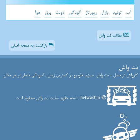
آب
تولید
بازار
رپورتاژ
آلودگی
دولت
برق
هوا
مطالب نت واش
بازگشت به صفحه اصلی
نت واش
کارواش در محل - نت واش: تمیزی خودرو در کمترین زمان ، آسودگی خاطر در هر مکان
netwash.ir - تمام حقوق سایت نت واش محفوظ است