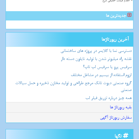
اعلام قیمت حقیقی مرغ
جدیدترین ها
آخرین رپورتاژها
دسترسی نما با کلایمر در پروژه های ساختمانی
نقشه راه میلیونر شدن با تولید نایلون دسته دار
سرفیس پرو یا سرفیس لپ تاپ؟
لزوم استفاده از بیسیم در مشاغل مختلف
گروه صنعتی دپوت تانک مرجع طراحی و تولید مخازن ذخیره و حمل سیالات
صنعتی
همه چیز درباره تزریق فیلر لب
بقیه رپورتاژ ها
سفارش رپورتاژ آگهی
تگها