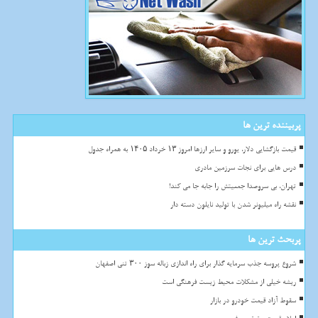
پربیننده ترین ها
قیمت بازگشایی دلار، یورو و سایر ارزها امروز ۱۳ خرداد ۱۴۰۵ به همراه جدول
درس هایی برای نجات سرزمین مادری
تهران، بی سروصدا جمعیتش را جابه جا می کند!
نقشه راه میلیونر شدن با تولید نایلون دسته دار
پربحث ترین ها
شروع پروسه جذب سرمایه گذار برای راه اندازی زباله سوز ۳۰۰ تنی اصفهان
ریشه خیلی از مشکلات محیط زیست فرهنگی است
سقوط آزاد قیمت خودرو در بازار