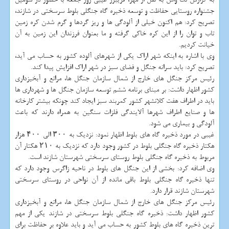
جشنواره روستایی حفاظت و توسعه ذخیره گاه جنگلی بلوط سرسختی در شازند،
تصریح كرد: هم اكنون خیلی از آلودگی ها و ریز گردها و گرم شدن كره زمین
تاب و توان را از این كره خاكی گرفته و ما بعنوان فرزندان این زمین به آن
خیانت كردیم.
وی با اشاره به اینكه شهر اراك یكی از شهرهای آلوده كشور به حساب می آید،
تصریح كرد: باید سرانه جنگل و فضای سبز در شهر اراك افزایش پیدا كند.
رئیس مركز جنگل های خارج از شمال سازمان جنگل ها، مراتع و آبخیزداری
كشور اظهار داشت: بر مبنای برنامه ششم توسعه سازمان جنگل ها و شهرداری ها
باید در اطراف هفت كلانشهر كشور كمربند سبز ایجاد كند چونكه بیشتر كارخانه
ها و صنایع اطراف شهرها آلایندگی فلزات سنگین به همراه دارند كه باعث
آلودگی و بیماری می شود.
غیبی در مورد ذخیره گاه های بلوط اظهار نمود: نزدیك به ۳۰۰ الی ۴۰۰ هزار
هكتار ذخیره گاه جنگلی بلوط در كشور وجود دارد كه نزدیك به ۲۱۰ هكتار آن
مربوط به ذخیره گاه جنگلی بلوط روستای سرسختی شهرستان شازند است.
وی اضافه كرد: بخشی از این جنگل های بلوط در ناحیه زاگرس وجود دارد كه
تنها ذخیره گاه جنگلی بلوط باقی مانده از آن نواحی در روستای سرسختی
شهرستان شازند قرار دارد.
رئیس مركز جنگل های خارج از شمال سازمان جنگل ها، مراتع و آبخیزداری
كشور اظهار داشت: ذخیره گاه جنگلی بلوط سرسختی در شازند یكی از مهم
ترین ذخیره گاه های بلوط كشور به حساب می آید و باید علاوه بر حفاظت برای