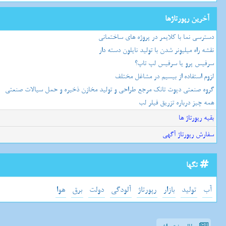
آخرین رپورتاژها
دسترسی نما با کلایمر در پروژه های ساختمانی
نقشه راه میلیونر شدن با تولید نایلون دسته دار
سرفیس پرو یا سرفیس لپ تاپ؟
لزوم استفاده از بیسیم در مشاغل مختلف
گروه صنعتی دپوت تانک مرجع طراحی و تولید مخازن ذخیره و حمل سیالات صنعتی
همه چیز درباره تزریق فیلر لب
بقیه رپورتاژ ها
سفارش رپورتاژ آگهی
تگها
آب
تولید
بازار
رپورتاژ
آلودگی
دولت
برق
هوا