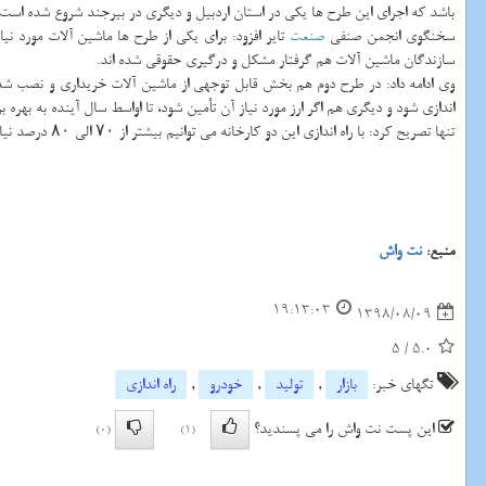
باشد كه اجرای این طرح ها یكی در استان اردبیل و دیگری در بیرجند شروع شده است، اما
سخنگوی انجمن صنفی
صنعت
تایر افزود: برای یكی از طرح ها ماشین آلات مورد نی
سازندگان ماشین آلات هم گرفتار مشكل و درگیری حقوقی شده اند.
وی ادامه داد: در طرح دوم هم بخش قابل توجهی از ماشین آلات خریداری و نصب شده ا
اندازی شود و دیگری هم اگر ارز مورد نیاز آن تأمین شود، تا اواسط سال آینده به بهره ب
تنها تصریح كرد: با راه اندازی این دو كارخانه می توانیم بیشتر از ۷۰ الی ۸۰ درصد نیاز كشور به تایر سنگین را تامین نماییم. اگر هر دو طرح با هم به بهره برداری برسند نیاز كشور در زمینه تایر سنگین در داخل تامین می شود.
منبع:
نت واش
19:13:03
1398/08/09
5
/
5.0
تگهای خبر:
بازار
,
تولید
,
خودرو
,
راه اندازی
این پست نت واش را می پسندید؟
(0)
(1)