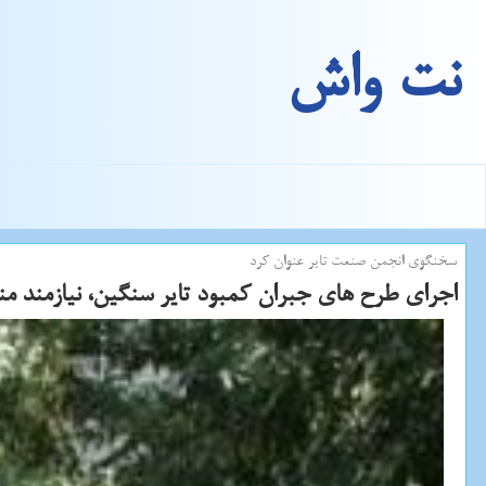
نت واش
سخنگوی انجمن صنعت تایر عنوان كرد
اجرای طرح های جبران كمبود تایر سنگین، نیازمند منا