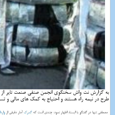
به گزارش نت واش سخنگوی انجمن صنفی صنعت تایر از در 
طرح در نیمه راه هستند و احتیاج به كمك های مالی و تسهی
مصطفی تنها در گفتگو با ایسنا، اظهار نمود: چندی است كه
گمرك
آمار دقیقی از
وارد