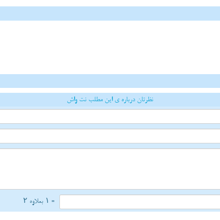
نظرتان درباره ی این مطلب نت واش
= ۱ بعلاوه ۲