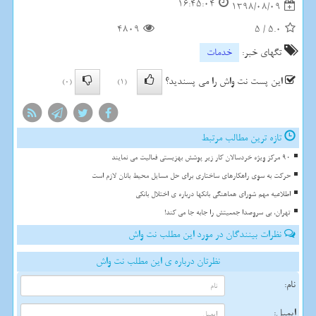
16:45:04
1398/08/09
4809
5
/
5.0
تگهای خبر:
خدمات
این پست نت واش را می پسندید؟
(0)
(1)
تازه ترین مطالب مرتبط
90 مرکز ویژه خردسالان کار زیر پوشش بهزیستی فعالیت می نمایند
حرکت به سوی راهکارهای ساختاری برای حل مسایل محیط بانان لازم است
اطلاعیه مهم شورای هماهنگی بانکها درباره ی اختلال بانکی
تهران، بی سروصدا جمعیتش را جابه جا می کند!
نظرات بینندگان در مورد این مطلب نت واش
نظرتان درباره ی این مطلب نت واش
نام:
ایمیل: