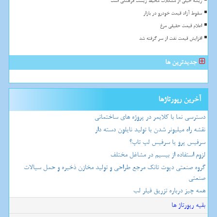
ریشه خیلی از مشکلات محیط زیست فرهنگی است
سقوط آزاد قیمت خودرو در بازار
اعلام قیمت حقیقی مرغ
افزایش قیمت نفت از سر گرفته شد
جدیدترین ها
آخرین رپورتاژها
دسترسی نما با کلایمر در پروژه های ساختمانی
نقشه راه میلیونر شدن با تولید نایلون دسته دار
سرفیس پرو یا سرفیس لپ تاپ؟
لزوم استفاده از بیسیم در مشاغل مختلف
گروه صنعتی دپوت تانک مرجع طراحی و تولید مخازن ذخیره و حمل سیالات
صنعتی
همه چیز درباره تزریق فیلر لب
بقیه رپورتاژ ها