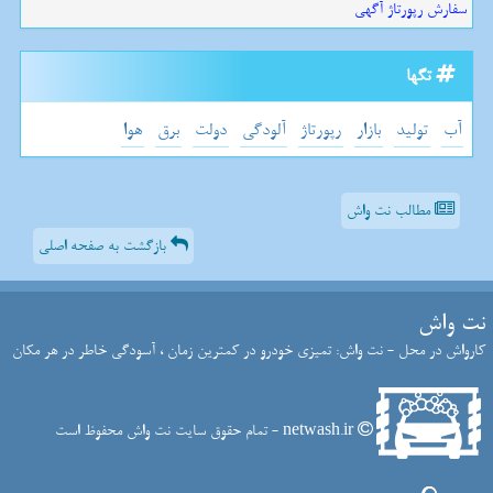
سفارش رپورتاژ آگهی
تگها
آب
تولید
بازار
رپورتاژ
آلودگی
دولت
برق
هوا
مطالب نت واش
بازگشت به صفحه اصلی
نت واش
کارواش در محل - نت واش: تمیزی خودرو در کمترین زمان ، آسودگی خاطر در هر مکان
netwash.ir - تمام حقوق سایت نت واش محفوظ است