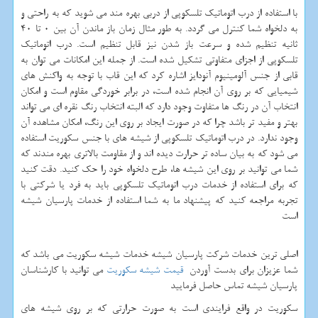
با استفاده از درب اتوماتیک تلسکوپی از دربی بهره مند می شوید که به راحتی و
به دلخواه شما کنترل می گردد. به طور مثال زمان باز ماندن آن بین 0 تا 40
ثانیه تنظیم شده و سرعت باز شدن نیز قابل تنظیم است. درب اتوماتیک
تلسکوپی از اجزای متفاوتی تشکیل شده است. از جمله این امکانات می توان به
قابی از جنس آلومینیوم آنودایز اشاره کرد که این قاب با توجه به واکنش های
شیمیایی که بر روی آن انجام شده است، در برابر خوردگی مقاوم است و امکان
انتخاب آن در رنگ ها متفاوت وجود دارد که البته انتخاب رنگ نقره ای می تواند
بهتر و مفید تر باشد چرا که در صورت ایجاد بر روی این رنگ، امکان مشاهده آن
وجود ندارد. در درب اتوماتیک تلسکوپی از شیشه های با جنس سکوریت استفاده
می شود که به بیان ساده تر حرارت دیده اند و از مقاومت بالاتری بهره مندند که
شما می توانید بر روی این شیشه ها، طرح دلخواه خود را حک کنید. دقت کنید
که برای استفاده از خدمات درب اتوماتیک تلسکوپی باید به فرد یا شرکتی با
تجربه مراجعه کنید که پیشنهاد ما به شما استفاده از خدمات پارسیان شیشه
است
اصلی ترین خدمات شرکت پارسیان شیشه خدمات شیشه سکوریت می باشد که
شما عزیزان برای بدست آوردن
قیمت شیشه سکوریت
می توانید با کارشناسان
پارسیان شیشه تماس حاصل فرمایید
سکوریت در واقع فرایندی است به صورت حرارتی که بر روی شیشه های