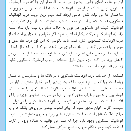
این در ها به فضای جانبی بیشتری نیاز دارند. البته از آن جا که درب اتوماتیک
تلسکوپی نوعی شیک تر از درب اتوماتیک است لذا استفاده از آن در ورودی
ساختمان ها می تواند نقش خاصی ایجاد کند. مهم ترین مزیت
درب اتوماتیک
تلسکوپی
، قابلیت تنظیم این در به حالت های متفاوت است. از انواع کارکرد درب
اتوماتیک شیشه ای تلسکوپی می توان به حالت تمام باز، نیمه باز، تمام بسته
(قفل)، اتوماتیک و حرکت یکطرفه اشاره نمود
.
اگر بخواهیم به مزایای استفاده از
درب اتوماتیک تلسکوپی اشاره کنیم باید بگوییم که این نوع درب ها، عبور و
مرور را راحت می کند و از تلفات انرژی می کاهد. در کنار آن احتمال انتقال
بیماری ها در محل هایی نظیر بیمارستان ها با توجه به عدم نیاز به لمس در
کاهش پیدا می کند. مهم ترین دلیل استفاده از درب اتوماتیک تلسکوپی شاید
زیبایی قابل توجه این درب ها باشد.
استفاده از خدمات درب اتوماتیک تلسکوپی ، در بانک ها و بیمارستان ها بسیار
زیاد است چرا که این نوع درب ها قابلیت زیادی را در اختیار مشتریان قرار می
دهند. به طور مثال شما می توانید درب اتوماتیک تلسکوپی را به سیستم
اتوماسیون و حضور و غیاب مجهز کنید و تنها در صورت تشخیص چهره و یا اثر
انگشت است که این درب ها باز می گردد. درب اتوماتیک تلسکوپی را می توان به
سیستم کارت خوان مجهز نمود که برای امنیت بیشتر در ورودی بانک ها و یا
مراکز
ATM
قابل استفاده است. امکان تنظیم ورود و خروج متفاوت برای درب
اتوماتیک تلسکوپی وجود دارد چرا که شما می توانید به هنگام ورود از کارت
استفاده کرده و در هنگام خروج، سنسور حرکتی عمل کند.