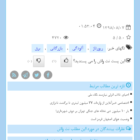
01:53:04
1398/08/07
4720
5
/
5.0
تگهای خبر:
رپورتاژ
,
آلودگی
,
بازرگانی
,
برق
این پست نت واش را می پسندید؟
(0)
(1)
تازه ترین مطالب مرتبط
احیای تالاب انزلی نیازمند نگاه ملی
اختصاصی خبرآنلاین از واردات ۲۷ میلیون لیتری تا برگشت ناترازی
بار ۱۰ میلیون تنی نخاله های جنگی تهران بر دوش شهرداری!
وضعیت هوای اصفهان قرمز است
نظرات بینندگان در مورد این مطلب نت واش