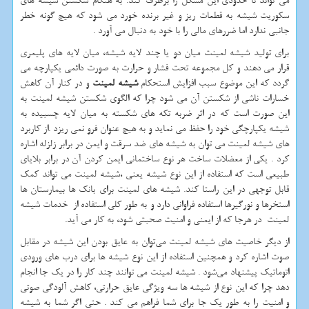
می تواند تا حدودی این مشکل را برطرف کند. به هنگام شکستن شیشه های
سکوریت شیشه به قطعات ریز و غیر برنده خورد می شود که هیچ گونه خطر
جانبی ندارد اما ضررهای مالی را با خود به دنبال می آورد .
برای تولید شیشه لمینت میان دو یا چند لایه شیشه، میان لایه های پلیمری
قرار می دهند و کل مجموعه تحت فشار و حرارت به صورت دائمی یکپارچه می
گردد که این موضوع سبب افزایش استحکام
شیشه لمینت
و در کنار آن کاهش
خسارات ناشی از شکستن آن می شود چرا که الگوی شکستن شیشه لمینت به
این صورت است که در اثر ضربه تکه های شکسته به میان لایه چسبیده به
شیشه یکپارچگی خود را حفظ می نماید و به هیچ عنوان فرو نمی ریزد .از کاربرد
های شیشه لمینت می توان به شیشه های ضد سرقت و ایمن در برابر زلزله اشاره
کرد . یکی از معضلات ساخت هر نوع ساختمانی ایمن کردن آن در برابر بلایای
طبیعی است که استفاده از این نوع شیشه یعنی ،شیشه لمینت می تواند کمک
قابل توجهی در این راستا کند. شیشه های لمینت برای بانک ها بیمارستان ها
استخرها و نورگیرها استفاده فراوانی دارد و به طور کلی استفاده از خدمات شیشه
لمینت در هرجا که از ایمنی و امنیت صحبتی شود، به کار می آید.
از دیگر خاصیت های شیشه لمینت می‌توان به عایق بودن این شیشه در مقابل
صوت اشاره کرد و همچنین استفاده از این نوع شیشه ها برای درب های ورودی
اتوماتیک پیشنهاد می‌شود . شیشه لمینت می توانند چند کار را در یک جا انجام
دهد چرا که این نوع از شیشه ها سه ویژگی عایق حرارتی، کاهش آلودگی صوتی
و امنیت را به طور یک جا برای شما فراهم می کند . حتی اگر شما به شیشه