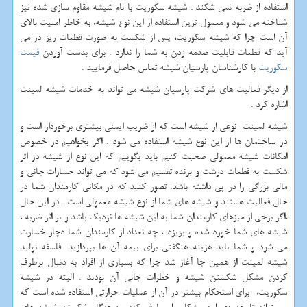
استفاده از ضربه نمی شکند . شیشه سکوریت با نام شیشه مقاوم سازی شده نیز
شناخته می شود و معمول ترین استفاده از این نوع شیشه، به خاطر امنیت بالای
آن است چرا که شیشه سکوریت، پس از شکست به صورت قطعات ریز در می
آید که قطعات قابلیت صدمه زدن به شما را ندارد . برای بدست آوردن
قیمت
سکوریت
با کارشناسان پارسیان شیشه تماس حاصل فرمایید .
از دیگر فعالیت های شرکت پارسیان شیشه می تواند به خدمات شیشه لمینت
اشاره کرد .
شیشه لمینت نوعی از شیشه است که از ضریب ایمنی بیشتری برخوردار است و
در ساختمان ها از این نوع شیشه استفاده می شود . اگر بخواهیم در خصوص
امکانات شیشه معمولی صحبت کنیم باید بگوییم که این نوع از شیشه در اثر
شکست به قطعات درشت و برنده تقسیم می شود که می تواند خسارات جانی و
مالی بزرگی را در پی داشته باشد. تصور کنید که در مکانی کارمندان شما در
حال فعالیت هستند و شیشه های شما از نوع شیشه معمولی است . در این حال
،اگر برخی از میزهای کارمندان شما به این شیشه ها نزدیک باشد و بر اثر ضربه ،
شیشه های شما خورد شده و بریزد ، چه تعداد از کارمندان شما دچار خسارت
می شود و شما باید هزینه هنگفتی برای بیمه آن ها بپردازید. فلسفه تولید
شیشه لمینت از همین جا آغاز شد چرا که بسیاری از افراد به دنبال برطرف
کردن مشکل شکستن شیشه و خطرات جانی آن بودند . البته در شیشه
سکوریت، برای استحکام بیشتر در آن از عملیات حرارتی استفاده شده است که