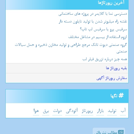
آخرین رپورتاژها
دسترسی نما با کلایمر در پروژه های ساختمانی
نقشه راه میلیونر شدن با تولید نایلون دسته دار
سرفیس پرو یا سرفیس لپ تاپ؟
لزوم استفاده از بیسیم در مشاغل مختلف
گروه صنعتی دپوت تانک مرجع طراحی و تولید مخازن ذخیره و حمل سیالات
صنعتی
همه چیز درباره تزریق فیلر لب
بقیه رپورتاژ ها
سفارش رپورتاژ آگهی
تگها
آب
تولید
بازار
رپورتاژ
آلودگی
دولت
برق
هوا
مطالب نت واش