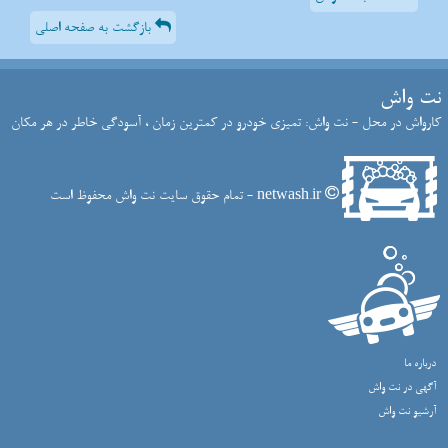
بازگشت به صفحه اصلی
نت واش
کارواش در محل - نت واش: تمیزی خودرو در کمترین زمان ، آسودگی خاطر در هر مکان
netwash.ir - تمام حقوق سایت نت واش محفوظ است
درباره ما
آگهی در نت واش
آرشیو نت واش