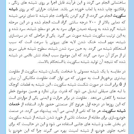
ساختمانی انجام می گردد و این فرآیند قابل اجرا بر روی شیشه های رنگی ،
رفلکتیو، چاپ شده یا لعاب خورده می باشد. عملیات حرارتی که بر روی
شیشه
سکوریت
انجام می گردد، از گرم کردن یکنواخت جام شیشه تا دمای نرمی شیشه
که دمایی بالاتر از 700 درجه سانتی گراد است، انجام شده و در این مرحله
شیشه گرم شده به وسیله دمیدن هوای سرد به هر دو سطح شیشه، سرد شده و
به این ترتیب سکوریت شیشه صورت می گیرد. یکی از مراحلی که در سردسازی
شیشه، مهم است، خنک شدن لایه های بیرونی با سرعت است که سبب
استحکام شیشه می گردد. به حین سرد شدن شیشه، سطوح شیشه خیلی سریع
تر از مرکز آن سرد می گردد که این موضوع سبب ایجاد تنش دائمی در شیشه
شده که نتیجه آن تولید شیشه سکوریت با استحکام بالاست.
در مقایسه با یک شیشه معمولی با ضخامت یکسان، شیشه سکوریت از مقاومت
بیشتری برخوردار است به صورتی که می توان گفت مقاومت مکانیکی آن بیش
از ۵ برابر است در صورت شکست شیشه سکوریت ، این شیشه به قطعات کوچک
با لبه های صیقلی تبدیل می شود که قدرت برش ندارد و همین موضوع خطر
صدمه را کاهش می‌دهد . مقاومت در برابر حرارت و ایمنی یکی از مواردی است
که این روزها در درجه اول هرنوع کار صنعنتی حضور دارد. استفاده از
خدمات
شیشه سکوریت
، هر جا که نامی از ایمنی می آید، پیشنهاد می گردد. در صنعت
خودروسازی برای مقابله از صدمات ناشی از خورد شدن شیشه، از شیشه سکوریت
در بخش عقب و شیشه های جانبی استفاده می شود و این در حالیست که برای
ناحیه جلوی خودرو، از شیشه لمینت بهره می گیرند چرا که این خودرو با