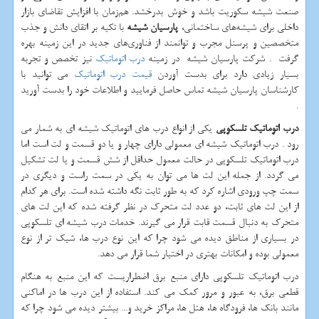
صنعت شیشه سکوریت باشد و خوش بدرخشد. هم‌زمان با افزایش تقاضای بازار
داخلی برای شیشه‌های ساختمانی،
پارسیان شیشه
با تکیه بر اتقای دانش و جذب
متخصصین و پرسنل مجرب و
توانمند از فناوری‌های جدید در این زمینه بهره
گرفت . شرکت پارسیان شیشه در زمینه
درب اتوماتیک
نیز تخصص و تجربه
بسیار زیادی دارد برای بدست آوردن
قیمت درب اتوماتیک
می توانید با
کارشناسان پارسیان شیشه تماس حاصل فرمایید و اطلاعات خود را بدست آورید
.
درب اتوماتیک تلسکوپی
یکی از انواع درب های اتوماتیک شیشه ای به شمار می
رود . درب اتوماتیک شیشه ای معمولی دارای چهار و یا دو قسمت و لت است اما
درب اتوماتیک تلسکوپی در حالت معمول حداقل از شش قسمت و یا لت تشکیل
می گردد. از جمله این لت ها می توان به یکی در سمت راست و دیگری در
سمت چپ ورودی اشاره کرد که به طور ثابت نگه داشته شده است. برای هر کدام
از این لت های ثابت، دو عدد لت متحرک در نظر گرفته شده که این لت های
متحرک به دنبال قسمت قابت قرار می گیرند. خدمات درب شیشه ای تلسکوپی
در بسیاری از مناطق دیده می شود چرا که این نوع درب ها، شیک تر از نوع
معمولی بوده و امکانات بهتری در اختیار شما قرار می دهد.
درب اتوماتیک تلسکوپی دارای منبع برق اضطراریست که این منبع به هنگام
قطعی برق، به عبور و مرور کمک می کند. استفاده از این درب ها در اماکنی
مانند بانک ها، فرودگاه ها، هتل ها، مراکز خرید و... بیشتر دیده می شود چرا که