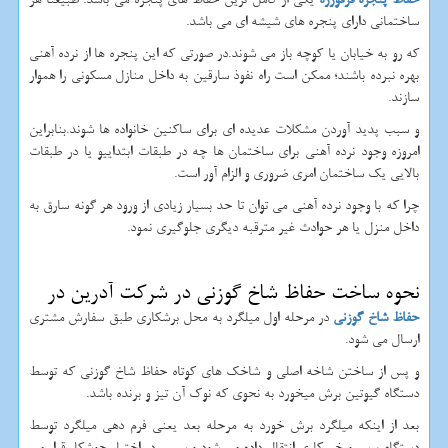
ساختمانی دارای پنجره های شیشه ای می باشد.
که رو به خیابان یا کوچه باز می شوند.در صورتی که این پنجره ها از نرده آهنی
بهره نبرده باشند؛ ممکن است راه نفوذ سارقین به داخل منازل مسکونی را هموار
سازند.
و سبب پدید آوردن مشکلات عدیده ای برای ساکنین خانواده ها شوند.بنابراین
امروزه وجود نرده آهنی برای ساختمان ها چه در طبقات ابتداییو یا در طبقات
بالایی یک ساختمان امری ضروری و الزام آور است.
چرا که با وجود نرده آهنی می توان تا حد بسیار زیادی از ورود هر گونه سارق به
داخل منزل یا هر حوادث غیر مترقبه دیگری جلوگیری نمود.
نحوه ساخت حفاظ شاخ گوزنی در شرکت آدرین در
حفاظ شاخ گوزنی
در مرحله اول میلگرد به محل برشکاری طبق سفارش مشتری
ارسال می شود.
و پس از ساختن شاخه اصلی و شاخک های کوتاه حفاظ شاخ گوزنی که توسط
دستگاه گیوتین برش میخورد به نحوی که نوک آن تیز و برنده باشد.
بعد از اینکه میلگرد برش خورد به مرحله بعد یعنی فرم دهی میلگرد توسط
دستگاه پرس و خم کاری انتقال داده می شود و سپس در اختیار جوشکار قرار می