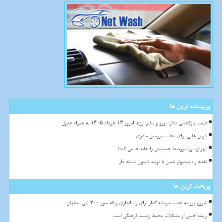
پربیننده ترین ها
قیمت بازگشایی دلار، یورو و سایر ارزها امروز ۱۳ خرداد ۱۴۰۵ به همراه جدول
درس هایی برای نجات سرزمین مادری
تهران، بی سروصدا جمعیتش را جابه جا می کند!
نقشه راه میلیونر شدن با تولید نایلون دسته دار
پربحث ترین ها
شروع پروسه جذب سرمایه گذار برای راه اندازی زباله سوز ۳۰۰ تنی اصفهان
ریشه خیلی از مشکلات محیط زیست فرهنگی است