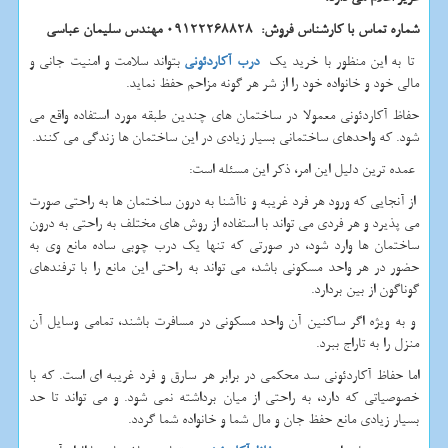
شماره تماس با کارشناس فروش: 09122268828 مهندس سلیمان عباسی
تا به این منظور با خرید یک
درب آکاردئونی
بتواند سلامت و امنیت جانی و
مالی خود و خانواده خود را از شر هر گونه مزاحم حفظ نماید.
حفاظ آکاردئونی معمولا در ساختمان های چندین طبقه مورد استفاده واقع می
شود. که واحدهای ساختمانی بسیار زیادی در این ساختمان ها زندگی می کنند.
عمده ترین دلیل این امر، ذکر این مسئله است:
از آنجایی که ورود هر فرد غریبه و ناآشنا به درون ساختمان ها به راحتی صورت
می پذیرد و هر فردی می تواند با استفاده از روش های مختلف به راحتی به درون
ساختمان ها وارد شود، در صورتی که تنها یک درب چوبی ساده مانع وی به
حضور در هر واحد مسکونی باشد، می تواند به راحتی این مانع را با ترفندهای
گوناگون از بین بردارد.
و به ویژه اگر ساکنین آن واحد مسکونی در مسافرت باشند، تمامی وسایل آن
منزل را به تاراج ببرد.
اما حفاظ آکاردئونی سد محکمی در برابر هر سارق و فرد غریبه ای است. که با
خصوصیاتی که دارد، به راحتی از میان برداشته نمی شود. و می تواند تا حد
بسیار زیادی مانع حفظ جان و مال شما و خانواده شما گردد.