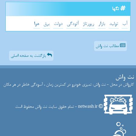
تگها
آب
تولید
بازار
رپورتاژ
آلودگی
دولت
برق
هوا
مطالب نت واش
بازگشت به صفحه اصلی
نت واش
کارواش در محل - نت واش: تمیزی خودرو در کمترین زمان ، آسودگی خاطر در هر مکان
netwash.ir - تمام حقوق سایت نت واش محفوظ است