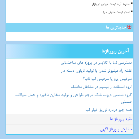
سقوط آزاد قیمت خودرو در بازار
اعلام قیمت حقیقی مرغ
جدیدترین ها
آخرین رپورتاژها
دسترسی نما با کلایمر در پروژه های ساختمانی
نقشه راه میلیونر شدن با تولید نایلون دسته دار
سرفیس پرو یا سرفیس لپ تاپ؟
لزوم استفاده از بیسیم در مشاغل مختلف
گروه صنعتی دپوت تانک مرجع طراحی و تولید مخازن ذخیره و حمل سیالات
صنعتی
همه چیز درباره تزریق فیلر لب
بقیه رپورتاژ ها
سفارش رپورتاژ آگهی