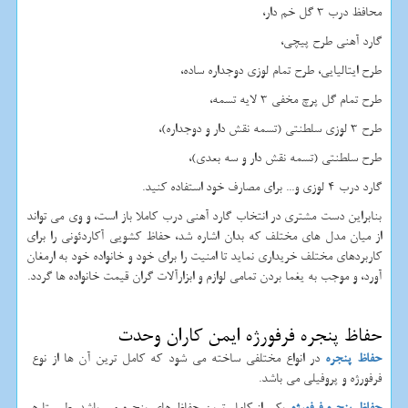
محافظ درب 3 گل خم دار،
گارد آهنی طرح پیچی،
طرح ایتالیایی، طرح تمام لوزی دوجداره ساده،
طرح تمام گل پرچ مخفی 3 لایه تسمه،
طرح 3 لوزی سلطنتی (تسمه نقش دار و دوجداره)،
طرح سلطنتی (تسمه نقش دار و سه بعدی)،
گارد درب 4 لوزی و... برای مصارف خود استفاده کنید.
بنابراین دست مشتری در انتخاب گارد آهنی درب کاملا باز است، و وی می تواند
از میان مدل های مختلف که بدان اشاره شد، حفاظ کشویی آکاردئونی را برای
کاربردهای مختلف خریداری نماید تا امنیت را برای خود و خانواده خود به ارمغان
آورد، و موجب به یغما بردن تمامی لوازم و ابزارآلات گران قیمت خانواده ها گردد.
حفاظ پنجره فرفورژه ایمن کاران وحدت
حفاظ پنجره
در انواع مختلفی ساخته می شود که کامل ترین آن ها از نوع
فرفورژه و پروفیلی می باشد.
حفاظ پنجره فرفورژه
یکی از کامل ترین حفاظ های پنجره می باشد. طبیعتا هر