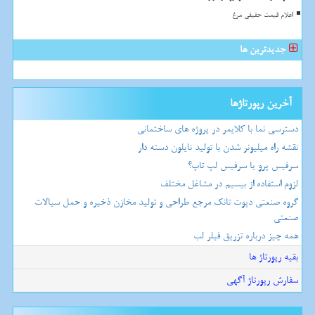
اعلام قیمت حقیقی مرغ
جدیدترین ها
آخرین رپورتاژها
دسترسی نما با کلایمر در پروژه های ساختمانی
نقشه راه میلیونر شدن با تولید نایلون دسته دار
سرفیس پرو یا سرفیس لپ تاپ؟
لزوم استفاده از بیسیم در مشاغل مختلف
گروه صنعتی دپوت تانک مرجع طراحی و تولید مخازن ذخیره و حمل سیالات
صنعتی
همه چیز درباره تزریق فیلر لب
بقیه رپورتاژ ها
سفارش رپورتاژ آگهی