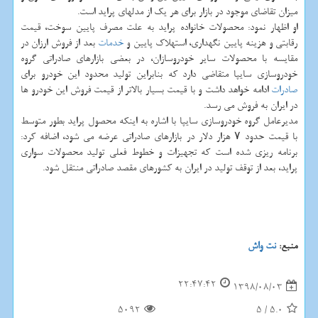
میزان تقاضای موجود در بازار برای هر یك از مدلهای پراید است.
او اظهار نمود: محصولات خانواده پراید به علت مصرف پایین سوخت، قیمت
رقابتی و هزینه پایین نگهداری، استهلاك پایین و
خدمات
بعد از فروش ارزان در
مقایسه با محصولات سایر خودروسازان، در بعضی بازارهای صادراتی گروه
خودروسازی سایپا متقاضی دارد كه بنابراین تولید محدود این خودرو برای
صادرات
ادامه خواهد داشت و با قیمت بسیار بالاتر از قیمت فروش این خودرو ها
در ایران به فروش می رسد.
مدیرعامل گروه خودروسازی سایپا با اشاره به اینكه محصول پراید بطور متوسط
با قیمت حدود ۷ هزار دلار در بازارهای صادراتی عرضه می شود، اضافه كرد:
برنامه ریزی شده است كه تجهیزات و خطوط فعلی تولید محصولات سواری
پراید، بعد از توقف تولید در ایران به كشورهای مقصد صادراتی منتقل شود.
منبع:
نت واش
22:47:42
1398/08/03
5092
5
/
5.0