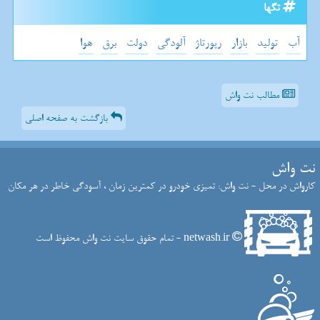
تگها
آب
تولید
بازار
رپورتاژ
آلودگی
دولت
برق
هوا
مطالب نت واش
بازگشت به صفحه اصلی
نت واش
کارواش در محل - نت واش: تمیزی خودرو در کمترین زمان ، آسودگی خاطر در هر مکان
netwash.ir - تمام حقوق سایت نت واش محفوظ است