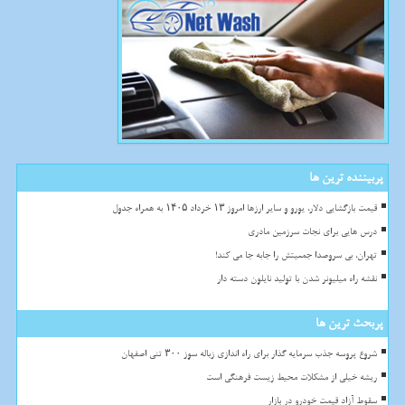
پربیننده ترین ها
قیمت بازگشایی دلار، یورو و سایر ارزها امروز ۱۳ خرداد ۱۴۰۵ به همراه جدول
درس هایی برای نجات سرزمین مادری
تهران، بی سروصدا جمعیتش را جابه جا می کند!
نقشه راه میلیونر شدن با تولید نایلون دسته دار
پربحث ترین ها
شروع پروسه جذب سرمایه گذار برای راه اندازی زباله سوز ۳۰۰ تنی اصفهان
ریشه خیلی از مشکلات محیط زیست فرهنگی است
سقوط آزاد قیمت خودرو در بازار