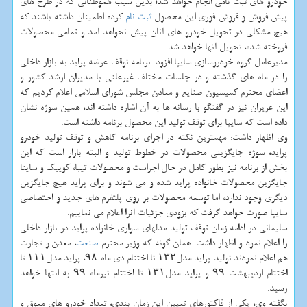
خودرو های ثبت نامی انجام خواهد شد؛ بدین سبب هموطنانی كه در طرح های
پیش فروش و فروش فوری این محصول
ثبت نام
كرده اطمینان داشته باشند كه
هیچ مشكلی در تحویل خودرو های آنان پیش نخواهد آمد و تمامی محصولات
فروخته شده، تحویل آنها خواهد شد.
مدیرعامل گروه خودروسازی سایپا افزود: برنامه توقف عرضه پراید به بازار داخلی
را در ماه های گذشته و در جلسات مختلف غیرعلنی با مدیران ارشد كشور و
اعضای محترم كمیسیون صنایع و معادن مجلس شورای اسلامی اعلام كردیم كه
این عزیزان نیز در گفتگو با رسانه ها به آن اشاره داشته اند، همین سوژه نشان
داده است كه سایپا برای توقف تولید این محصول برنامه داشته است.
وی اظهار داشت: مهمترین نكته در اجرای برنامه كاهش و توقف تولید خودرو
پراید، سوژه جایگزینی محصولات در خطوط تولید و البته بازار است كه این
بخش از برنامه نیز بطور كامل در حال اجراست و محصولات تیبا، كوییك و ساینا
جایگزین محصولات خانواده پراید شده و می شوند و برای پراید هیچ جایگزین
دیگری وجود ندارد، اما توسعه محصولات بر روی پلتفرم های جدید و اختصاصی
سایپا صورت خواهد گرفت كه بزودی جزئیات آنرا اعلام می نماییم.
سلیمانی در ادامه زمان توقف تولید مدلهای سواری خانواده پراید در بازار داخلی
را اعلام نمود و اظهار داشت: همان گونه كه وزیر محترم
صنعت
، معدن و تجارت
هم اعلام نمودند تولید پراید مدل۱۳۲ تا اختتام دی ماه ۹۸، پراید مدل۱۱۱ تا
اختتام اردیبهشت ۹۹ و پراید مدل۱۳۱ تا اختتام تیرماه ۹۹ به انتها خواهد
رسید.
بگفته وی، یكی از فاكتورهای تعیین این زمان بندی، تعداد خودرو های معوق و