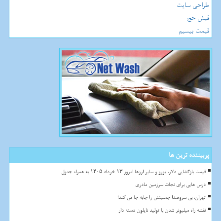
طراحی سایت
فیش حج
قیمت بیسیم
پربیننده ترین ها
قیمت بازگشایی دلار، یورو و سایر ارزها امروز ۱۳ خرداد ۱۴۰۵ به همراه جدول
درس هایی برای نجات سرزمین مادری
تهران، بی سروصدا جمعیتش را جابه جا می کند!
نقشه راه میلیونر شدن با تولید نایلون دسته دار