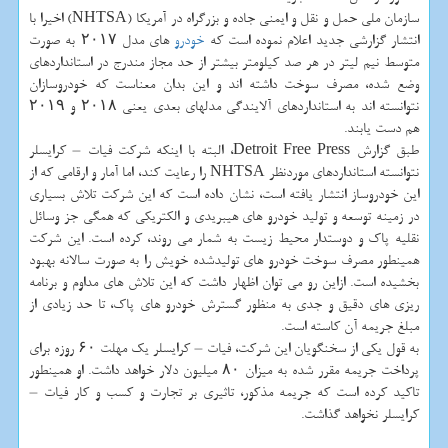
سازمان ملی حمل و نقل و ایمنی جاده و بزرگراه در آمریكا (NHTSA) اخیرا با
انتشار گزارشی جدید اعلام نموده است كه
خودرو
های مدل ۲۰۱۷ به صورت
متوسط نیم لیتر در هر صد كیلومتر بیشتر از حد مجاز مندرج در استانداردهای
وضع شده، مصرف سوخت داشته اند و این بدان معناست كه خودروسازان
نتوانسته اند به استانداردهای آلایندگی مدلهای بعدی یعنی ۲۰۱۸ و ۲۰۱۹
هم دست یابند.
طبق گزارش Detroit Free Press، البته با اینكه شركت فیات – كرایسلر
نتوانسته استانداردهای موردنظر NHTSA را رعایت كند، اما آمار و ارقامی كه از
این خودروساز انتشار یافته است، نشان داده است كه این شركت تلاش بسیاری
در زمینه توسعه و تولید خودرو های هیبریدی و الكتریكی كه همگی جز وسائل
نقلیه پاك و دوستدار محیط زیست به شمار می روند، كرده است. این شركت
همینطور مصرف سوخت خودرو های تولیدشده خویش را به صورت سالانه بهبود
بخشیده است. ازاین رو می توان اظهار داشت كه این تلاش های مداوم و برنامه
ریزی های دقیق و جدی به منظور گسترش خودرو های پاك، تا حد زیادی از
مبلغ جریمه آن كاسته است.
به قول یكی از سخنگویان این شركت، فیات – كرایسلر یك مهلت ۶۰ روزه برای
پرداخت جریمه مقرر شده به میزان ۸۰ میلیون دلار خواهد داشت. او همینطور
تاكید كرده است كه جریمه مذكور، تاثیری بر تجارت و كسب و كار فیات –
كرایسلر نخواهد گذاشت.