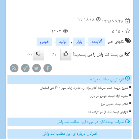
13:18:28
1398/07/28
4403
5
/
5.0
تگهای خبر:
آلاینده
,
بازار
,
تولید
,
خودرو
این پست نت واش را می پسندید؟
(0)
(1)
تازه ترین مطالب مرتبط
شروع پروسه جذب سرمایه گذار برای راه اندازی زباله سوز ۳۰۰ تنی اصفهان
سقوط آزاد قیمت خودرو در بازار
اعلام قیمت حقیقی مرغ
افزایش قیمت نفت از سر گرفته شد
نظرات بینندگان در مورد این مطلب نت واش
نظرتان درباره ی این مطلب نت واش