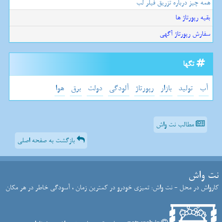
همه چیز درباره تزریق فیلر لب
بقیه رپورتاژ ها
سفارش رپورتاژ آگهی
تگها
آب
تولید
بازار
رپورتاژ
آلودگی
دولت
برق
هوا
مطالب نت واش
بازگشت به صفحه اصلی
نت واش
کارواش در محل - نت واش: تمیزی خودرو در کمترین زمان ، آسودگی خاطر در هر مکان