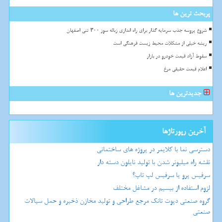
پربحث ترین ها
شروع پروسه جذب سرمایه گذار برای راه اندازی زباله سوز ۳۰۰ تنی اصفهان
ریشه خیلی از مشکلات محیط زیست فرهنگی است
سقوط آزاد قیمت خودرو در بازار
اعلام قیمت حقیقی مرغ
جدیدترین ها
آخرین رپورتاژها
دسترسی نما با کلایمر در پروژه های ساختمانی
نقشه راه میلیونر شدن با تولید نایلون دسته دار
سرفیس پرو یا سرفیس لپ تاپ؟
لزوم استفاده از بیسیم در مشاغل مختلف
گروه صنعتی دپوت تانک مرجع طراحی و تولید مخازن ذخیره و حمل سیالات
صنعتی