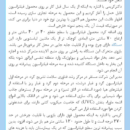
شغل خود هستند.
دكتركریمی با اشاره به اینكه از یك سال قبل كار بر روی محصول فیلتراسیون
قابل حمل را آغاز كردیم و این محصول به مرحله تجاری سازی رسیده است،
اظهار داشت: این محصول هم اكنون با بهترین نوع خود در دنیا برابری می كند،
در صورتیكه قیمت آن یك پنجم نمونه خارجی است.
وی اضافه كرد: محصول فیلتراسیون با سطح مقطع ۴۰ در ۴۰ سانتی متر و
ارتفاع ۷۰ سانتی متر، ابعادی كوچك تر از یك ماشین لباسشویی دارد. این
دستگاه
دارای چرخ بوده و از قابلیت جابه جایی در محل كار برخوردار می باشد.
بازوی متحرك این دستگاه به راحتی بر روی منبع آلاینده متمركز شده و اجازه
نمی دهد بخار مواد شیمیایی و بیولوژیك وارد منطقه تنفسی اپراتور شود؛ بلكه
این بخار به داخل دستگاه كشیده شده و سه مرحله فیلتراسیون پیشرفته بر روی
آن انجام می شود.
مدیر این شركت مستقر در مركز رشد فناوری سلامت تشریح كرد: در مرحله اول
فیلتراسیون گرد و غبار درشت، در مرحله دوم گرد و غبار ریز با استفاده از
فیلترهای هپا (مورد استفاده در اتاق تمیز) و در مرحله سوم از بسترهای جاذب
مواد شیمیایی برای پاك سازی استفاده می شود و حتی در اتاقك بالایی امواج
اشعه ماوراء بنفش (UVC) كه خاصیت میكروب كشی دارند، برای ضدعفونی
كردن هوا مورد استفاده قرار می گیرند.
كریمی با اشاره به اینكه محصول فوق دارای بازویی با قابلیت چرخش در حد
۲۷۰ درجه است و تا طول حدود ۱۲۰ سانتی متر هم باز می شود، افزود: بدین
سبب پیشرفته ترین سطح فیلتراسیون كه در یك بیمارستان باید با هزینه های