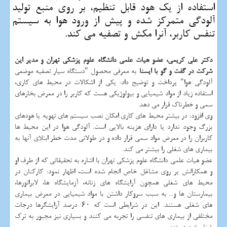
استفاده از یك هود قابل تنظیم، بر روی منبع تولید
آلودگی متمركز شده و پیش از ورود هوا به سیستم
تنفس كاربر، آنرا مكش و تصفیه می كند.
دكتر علی كریمی، عضو هیات علمی دانشگاه علوم پزشكی تهران و مدیر این
شركت در گفت و گو با ایسنا
به معرفی محصول "دستگاه سیار تصفیه موضعی
آلودگی هوا" پرداخت و توضیح داد: یكی از اشكالات در محیط های كاری،
استفاده زیاد از مواد شیمیایی و بیولوژیكی هست كه كاربر را در معرض بخارهای
سمی و خطرناك قرار می دهد.
وی افزود: در بیشتر محیط های كاری امكان نصب سیستم های تهویه یا هودهای
بزرگ وجود ندارد یا دارای هزینه بالایی است. آلودگی هوا در این محیط ها
كاربران را در معرض مواد سمی قرار داده و در طولانی مدت خطر ابتلای آنها به
بیماری های شغلی را بیشتر می كند.
عضو هیات علمی دانشگاه علوم پزشكی تهران با اشاره به تحقیقاتی كه از طرف او
و همكارانش بر روی مشاغل خاص انجام شده است، اظهار نمود: كاركنان در
محیط های شغلی همچون آرایشگاه های زنانه، آزمایشگاه ها، لابراتورها،
بیمارستان ها و... به سبب سروكار داشتن با مواد شیمیایی در معرض بیماری
های شغلی هستند. این در شرایطی است كه ۶۰ درصد آرایشگرها درجات
مختلفی از بیماری های تنفسی را تجربه می كنند و بسیاری نیز مجبور به ترك