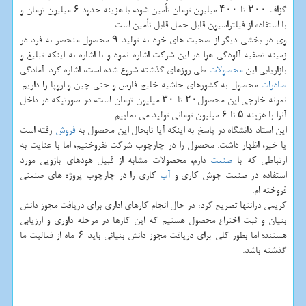
گزاف ۲۰۰ تا ۴۰۰ میلیون تومان تأمین شود، با هزینه حدود ۶ میلیون تومان و
با استفاده از فیلتراسیون قابل حمل قابل تأمین است.
وی در بخشی دیگر از صحبت های خود به تولید ۹ محصول منحصر به فرد در
زمینه تصفیه آلودگی هوا در این شركت اشاره نمود و با اشاره به اینكه تبلیغ و
بازاریابی این
محصولات
طی روزهای گذشته شروع شده است، اشاره كرد: آمادگی
صادرات
محصول به كشورهای حاشیه خلیج فارس و حتی چین و اروپا را داریم.
نمونه خارجی این محصول۲۰ تا ۳۰ میلیون تومان است، در صورتیكه در داخل
آنرا با هزینه ۵ تا ۶ میلیون تومانی تولید می نماییم.
این استاد دانشگاه در پاسخ به اینكه آیا تابحال این محصول به
فروش
رفته است
یا خیر، اظهار داشت: محصول را در چارچوب شركت نفروختیم، اما با عنایت به
ارتباطی كه با
صنعت
دارم، محصولات مشابه از قبیل هودهای بازویی مورد
استفاده در صنعت جوش كاری و
آب
كاری را در چارچوب پروژه های صنعتی
فروخته ام.
كریمی درانتها تصریح كرد: در حال انجام كارهای اداری برای دریافت مجوز دانش
بنیان و ثبت اختراع محصول هستیم كه این كارها در مرحله داوری و ارزیابی
هستند؛ اما بطور كلی برای دریافت مجوز دانش بنیانی باید ۶ ماه از فعالیت ما
گذشته باشد.