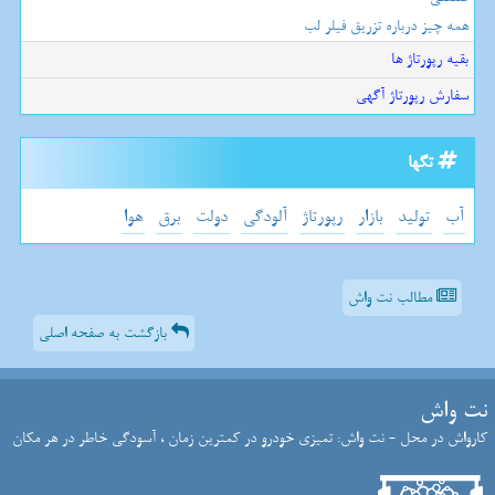
همه چیز درباره تزریق فیلر لب
بقیه رپورتاژ ها
سفارش رپورتاژ آگهی
تگها
آب
تولید
بازار
رپورتاژ
آلودگی
دولت
برق
هوا
مطالب نت واش
بازگشت به صفحه اصلی
نت واش
کارواش در محل - نت واش: تمیزی خودرو در کمترین زمان ، آسودگی خاطر در هر مکان