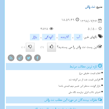
منبع:
نت واش
18:59:49
1398/07/26
4838
5
/
5.0
تگهای خبر:
آب
,
آلاینده
,
آلودگی
,
بازار
این پست نت واش را می پسندید؟
(0)
(1)
تازه ترین مطالب مرتبط
اعلام قیمت حقیقی مرغ
افزایش قیمت نفت از سر گرفته شد
بازار گوشت منتظر این تغییر مهم قیمتی باشد!
احیای تالاب انزلی نیازمند نگاه ملی
نظرات بینندگان در مورد این مطلب نت واش