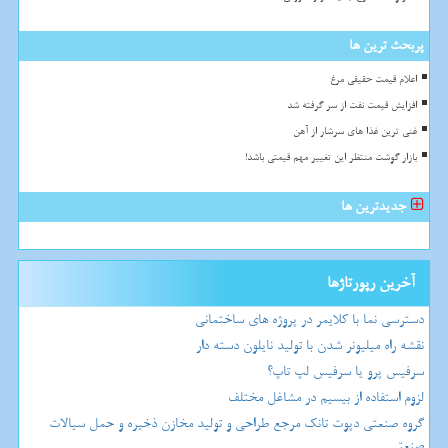
پربحث ترین ها
اعلام قیمت حقیقی مرغ
افزایش قیمت نفت از سر گرفته شد
غنی ترین غذا های سرشار از آهن
بازار گوشت منتظر این تغییر مهم قیمتی باشد!
جدیدترین ها
آخرین رپورتاژها
دسترسی نما با کلایمر در پروژه های ساختمانی
نقشه راه میلیونر شدن با تولید نایلون دسته دار
سرفیس پرو یا سرفیس لپ تاپ؟
لزوم استفاده از بیسیم در مشاغل مختلف
گروه صنعتی دپوت تانک مرجع طراحی و تولید مخازن ذخیره و حمل سیالات
صنعتی